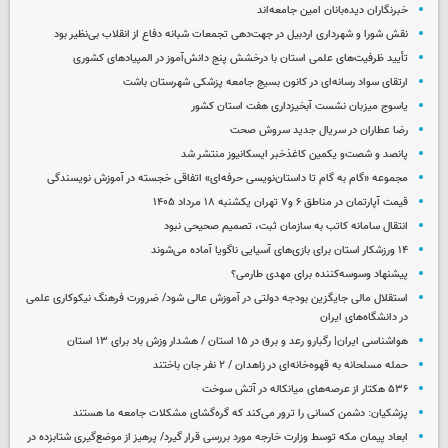
خبرنگاران دیده‌بانان امین جامعه‌اند
نقش شورا و شهرداری اردبیل در جهت‌دهی تجمعات شبانه دفاع از انقلاب بی‌نظیر بود
تأیید ظرفیت‌های علمی استان با درخشش پنج دانش‌آموز در المپیادهای کشوری
ارتقای سواد رسانه‌ای در کانون بسیج جامعه پزشکی شهرستان باشت
یاسوج میزبان نشست آبخیزداری هفت استان کشور
رضا عطاران در سریال جدید سروش صحت
پانصد و شصت‌و یکمین کاغذخبر ایسکانیوز منتشر شد
مجموعه «گام به گام تا داستان‌نویسی حرفه‌ای» اتفاقی خجسته در آموزش نویسندگی
قیمت آپارتمان در مناطق ۶ و۷ تهران یکشنبه ۱۸ مرداد ۱۴۰۵
انتقال سامانه کاتب به سازمان ثبت، تصمیم صحیحی نبود
۱۴ ورزشکار استان برای بازی‌های آسیایی ناگویا آماده می‌شوند
پیشنهاد وسوسه‌کننده برای مهدی طارمی؟
استقلال مالی جایگزین بودجه دولتی در آموزش عالی شود/ ضرورت فرهنگ نیکوکاری علمی
در دانشگاه‌های ایران
هواشناسی ایران| رگبارو رعد و برق در ۱۵ استان / هشدار وزش باد برای ۱۳ استان‌
حمله مسلحانه به قهوه‌خانه‌ای در زاهدان / ۲ نفر جان باختند
۵۳۶ هکتار از عرصه‌های میانکاله در آتش سوخت
پزشکیان: دشمن کسانی را ترور می‌کند که گره‌گشای مشکلات جامعه ما هستند
ابعاد پیمان مکه توسط وزارت خارجه مورد بررسی قرار گیرد/ پرهیز از موضع‌گیری شتابزده در