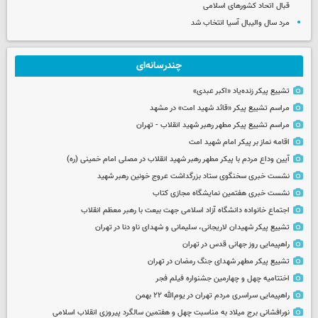
قبال اتحاد کشورهای اسلامی
مرد سال والیبال آسیا انتخاب شد
چندرسانه‌ای
تشییع پیکر زنده‌یاد «اکبر عبدی»
مراسم تشییع پیکر «قائد شهید امت» در مشهد
مراسم تشییع پیکر مطهر رهبر شهید انقلاب - تهران
اقامه نماز بر پیکر امام شهید امت
آیین وداع مردم با پیکر مطهر رهبر شهید انقلاب در مصلی امام خمینی (ره)
نشست خبری سخنگوی ستاد بزرگداشت عروج خونین رهبر شهید
نشست خبری هفتمین نمایشگاه مجازی کتاب
اجتماع خانواده دانشگاه آزاد اسلامی جهت بیعت با رهبر معظم انقلاب
تشییع پیکر شهیدان لاریجانی، سلیمانی و شهدای ناو دنا در تهران
راهپیمایی روز جهانی قدس در تهران
تشییع پیکر مطهر شهدای جنگ رمضان در تهران
اختتامیه چهل و چهارمین جشنواره فیلم فجر
راهپیمایی سراسری مردم تهران در یوم‌الله ۲۲ بهمن
نورافشانی برج میلاد به مناسبت چهل‌ و هفتمین سالگرد پیروزی انقلاب اسلامی