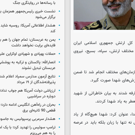
با رسانه‌ها در روایتگری جنگ
نشست خبری رئیس‌جمهور همزمان با ر
برگزار می‌شود
هشدار اطلاعاتی آمریکا: روسیه شاید ب
کند
یمن به عربستان: تمام جهان را هم 
ه کل ارتش جمهوری اسلامی ایران
فایده‌ای برایت نخواهد داشت
از سازمان‌های مختلف ارتش، سپاه، بسیج، نیروی
حملات پهپادی و شهپادی اوکراین علی
انصارالله: پاکستان و ترکیه به پوششی
عربستان تبدیل نشوند
ازمان‌های مختلف انجام شد تا ضمن
نتایج آزمون مدارس سمپاد اعلام شد/
پذیرفته‌شدگان از ۱۹ مرداد
ارزپاشی دولت آمریکا هم جواب نداد؛ 
رفه شدند به بیان خاطراتی از شهید
دوباره در سراشیبی
ر به یاد شهدا کردند.
بحران در راه‌آهن انگلیس ادامه دارد؛
قطعی 90 ثانیه‌ای برق
 عنوان کرد: شهدا هیچ‌گاه از یاد
هشدار سرمربی پرسپولیس به جاسو
نه تنها با زبان بلکه باید در عرصه
ترامپ سوئیس را تهدید کرد؛ با یک ام
را به هم می‌ریزم