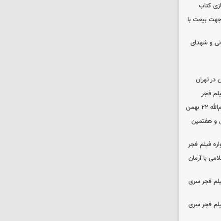
زی کتاب
 جهت بیعت با
نی و شهدای
در تهران
لم فجر
 بهمن
‌ و هفتمین
اره فیلم فجر
امی با آرمان
یلم فجر سری
یلم فجر سری