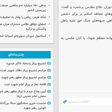
بدهی ۱۵۰ میلیارد متر مکعبی صن
ر دوران دفاع مقدس برشمرد و گفت:
زیرزمینی کشور
وهای مجاهد اسلام در برابر دشمن
تنگه هرمز، ریاض را وادار به تخفیف‌
 راهی جبهه‌های جنگ حق علیه باطل
امضای توافق نظامی مشترک میان عر
پاکستان و ترکیه
استانبول میزبان سوپرجام اسپانیا شد
اده معظم شهدا، با آنان عکسی به
چندرسانه‌ای
تشییع پیکر زنده‌یاد «اکبر عبدی»
مراسم تشییع پیکر «قائد شهید امت»
مراسم تشییع پیکر مطهر رهبر شهید ان
اقامه نماز بر پیکر امام شهید امت
آیین وداع مردم با پیکر مطهر رهبر شه
مصلی امام خمینی (ره)
نشست خبری سخنگوی ستاد بزرگدا
خونین رهبر شهید