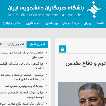
اقتصاد
ورزش
فرهنگ و هنر
بین الملل
علم و فناوری
عکس و گرافیک
آخرین اخبار
اخبار پربازدید
دا
متلاشی شدن یک هسته تروریستی خ
غرب عراق
 حرم و دفاع مقدس
چرا قبوض برق برخی مشترکان افزایش 
داشت؟
پزشکیان: خدمت بی‌منت و مشارکت م
حل مشکلات کشور است
بیفوما در پرسپولیس ماندنی شد
ایران، شریک اتحادیه اقتصادی اوراسی
توسعه تجارت
آمادگی مرکز اسناد دفاع مقدس سپاه 