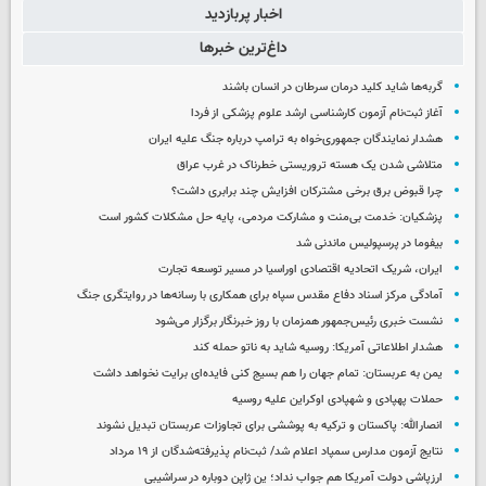
اخبار پربازدید
داغ‌ترین خبرها
گربه‌ها شاید کلید درمان سرطان در انسان باشند
آغاز ثبت‌نام‌ آزمون کارشناسی ارشد علوم پزشکی از فردا
هشدار نمایندگان جمهوری‌خواه به ترامپ درباره جنگ علیه ایران
متلاشی شدن یک هسته تروریستی خطرناک در غرب عراق
چرا قبوض برق برخی مشترکان افزایش چند برابری داشت؟
پزشکیان: خدمت بی‌منت و مشارکت مردمی، پایه حل مشکلات کشور است
بیفوما در پرسپولیس ماندنی شد
ایران، شریک اتحادیه اقتصادی اوراسیا در مسیر توسعه تجارت
آمادگی مرکز اسناد دفاع مقدس سپاه برای همکاری با رسانه‌ها در روایتگری جنگ
نشست خبری رئیس‌جمهور همزمان با روز خبرنگار برگزار می‌شود
هشدار اطلاعاتی آمریکا: روسیه شاید به ناتو حمله کند
یمن به عربستان: تمام جهان را هم بسیج کنی فایده‌ای برایت نخواهد داشت
حملات پهپادی و شهپادی اوکراین علیه روسیه
انصارالله: پاکستان و ترکیه به پوششی برای تجاوزات عربستان تبدیل نشوند
نتایج آزمون مدارس سمپاد اعلام شد/ ثبت‌نام پذیرفته‌شدگان از ۱۹ مرداد
ارزپاشی دولت آمریکا هم جواب نداد؛ ین ژاپن دوباره در سراشیبی