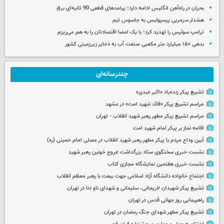
بحران در راه‌آهن انگلیس ادامه دارد؛ پیامدهای قطعی 90 ثانیه‌ای برق
هشدار سرمربی پرسپولیس به جاسوس تیم
ترامپ سوئیس را تهدید کرد؛ با یک امضا اقتصادتان را به هم می‌ریزم
بدهی ۱۵۰ میلیارد متر مکعبی صنعت آب به ذخایر زیرزمینی کشور
چندرسانه‌ای
تشییع پیکر زنده‌یاد «اکبر عبدی»
مراسم تشییع پیکر «قائد شهید امت» در مشهد
مراسم تشییع پیکر مطهر رهبر شهید انقلاب - تهران
اقامه نماز بر پیکر امام شهید امت
آیین وداع مردم با پیکر مطهر رهبر شهید انقلاب در مصلی امام خمینی (ره)
نشست خبری سخنگوی ستاد بزرگداشت عروج خونین رهبر شهید
نشست خبری هفتمین نمایشگاه مجازی کتاب
اجتماع خانواده دانشگاه آزاد اسلامی جهت بیعت با رهبر معظم انقلاب
تشییع پیکر شهیدان لاریجانی، سلیمانی و شهدای ناو دنا در تهران
راهپیمایی روز جهانی قدس در تهران
تشییع پیکر مطهر شهدای جنگ رمضان در تهران