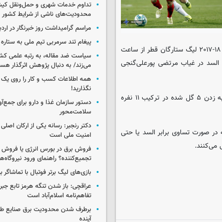
تداوم خدمات شهری و حمل‌ونقل کیش
محدودیت‌های ناشی از شرایط کشور
مراسم گرامیداشت روز خبرنگار در اردب
پیغام تند سرمربی تیم ملی به ستاره 
به گزارش ایسکانیوز، بازی‌های هفته بیست و یکم و ماقبل پایانی فصل ۱۸-۲۰۱۷ لیگ ستارگان قطر از ساعت
سیاست ضد مقاله، به رتبه علمی کش
ز آنها تیم السد در غیاب مرتضی پورعلی‌گنجی
می‌زند/ به دنبال پژوهش اثرگذار هس
همه اطلاعات کسب‌ و کار را روی ی
نگذارید!
سروش رفیعی که در این فصل ۱۷ بازی برای الخور انجام داده و موفق به زدن ۵ گل شده در ترکیب ۱۱ نفره
سلامت‌محور
دکتر رنجبر: رسانه یکی از ارکان اصلی
ند که در صورت تساوی برابر السد یا حتی
امنیت ملی است
 می‌کنند.
فروش برق در بورس انرژی یا فروش 
تجمیع‌کننده؟ راهنمای ورود نیروگاه‌ها 
بازی‌های لیگ برتر فوتبال با تماشاگر ب
عراقچی: باز شدن تنگه هرمز تابع جب
تفاهم‌نامه اسلام‌آباد است
برطرف شدن محدودیت‌ برق صنایع طی
آینده