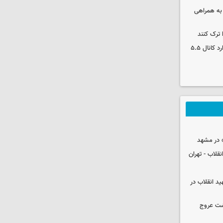
 به همراهی
 ترک کنند
بورس دوباره رکورد زد/ شاخص کل وارد کانال ۵.۵
 در مشهد
قلاب - تهران
ید انقلاب در
شت عروج