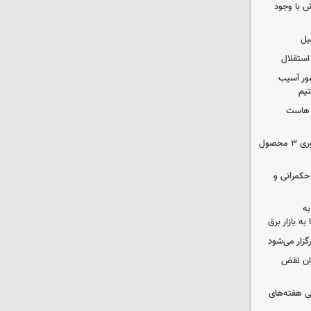
 با وجود
یل
استقلال
ور آسیب
تیم
ک هاست
دستور سازمان غذا و دارو برای جمع‌آوری ۳ محصول
 حکمرانی و
به
به بازار برق
رگزار می‌شود
ران نقض
 هفته‌های