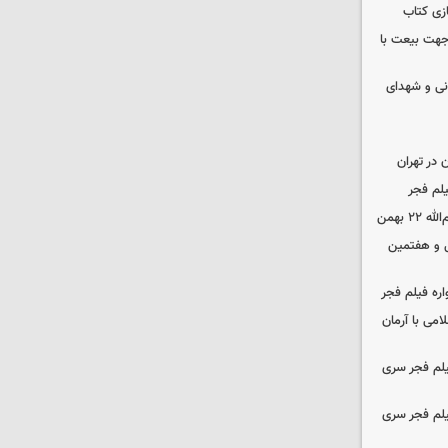
زی کتاب
 جهت بیعت با
نی و شهدای
در تهران
لم فجر
 بهمن
‌ و هفتمین
اره فیلم فجر
امی با آرمان
یلم فجر سری
یلم فجر سری