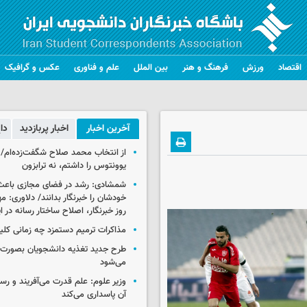
اقتصاد
ورزش
فرهنگ و هنر
بین الملل
علم و فناوری
عکس و گرافیک
آخرین اخبار
اخبار پربازدید
دا
از انتخاب محمد صلاح شگفت‌زده‌ام/ ان
یوونتوس را داشتم، نه ترابزون
شمشادی: رشد در فضای مجازی باعث
خودشان را خبرنگار بدانند/ دلاوری: م
روز خبرنگار، اصلاح ساختار رسانه در 
مذاکرات ترمیم دستمزد چه زمانی کلی
طرح جدید تغذیه دانشجویان بصورت مر
می‌شود
وزیر علوم: علم قدرت می‌آفریند و رس
آن پاسداری می‌کند