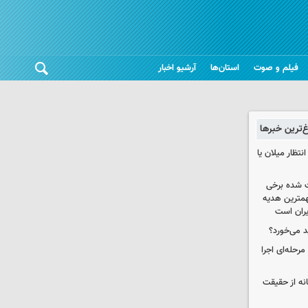
فیلم و صوت
استان‌ها
آرشیو اخبار
غ‌ترین خبرها
تظار میلان یا
 شده برخی
همترین هدیه‌
ایران است
د می‌خورد؟
حله‌ای اجرا
انه از حقیقت