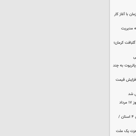
ن با آغاز کار
ه مدیریت
 حوالی گلبافت کرمان؛
ی
هزار موشک پاتریوت به چند
افزایش قیمت
 شد
قیمت زمان بازگشایی طلا و سکه امروز ۱۷ مرداد
هواشناسی ایران | هشدار نارنجی برای ۴ استان /
 عزت یک ملت