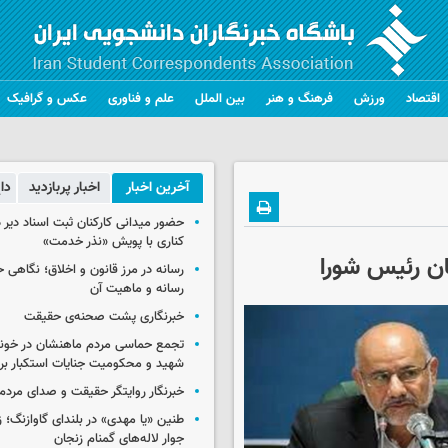
اقتصاد
ورزش
فرهنگ و هنر
بین الملل
علم و فناوری
عکس و گرافیک
آخرین اخبار
اخبار پربازدید
دا
حضور میدانی کارکنان ثبت اسناد دیر 
کناری با پویش «نذر خدمت»
ان رئیس شورا
رسانه در مرز قانون و اخلاق؛ نگاهی 
رسانه و ماهیت آن
خبرنگاری پشت صحنه‌ی حقیقت
تجمع حماسی مردم ماهنشان در خون
شهید و محکومیت جنایات استکبار برگ
خبرنگار روایتگر حقیقت و صدای مردم
طنین «یا مهدی» در بلندای گاوازنگ؛ ز
جوار لاله‌های گمنام زنجان