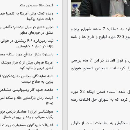
قیمت طلا صعودی ماند
وعده کمک مالی آمریکا به کلمبیا همزما
دولت جدید بوگوتا
تجلی عشق در میان ازدحام؛ نگاهی ب
به گزارش ایسکانیوز، عبدالله جلالی ظهر امروز در نشست خبری با اشاره به عملکرد 7 ماهه شورای پنجم
عشق در حرم‌های مطهر
عنوان کرد: در این مدت 210 لایحه به شورای شهر واصل شد و در مجموع 230 مورد لوایح و طرح ها و نامه
ثبت زمین‌لرزه ۴.۶ ریشتری در
زلزله در عمق ۸ کیلومتری
بارسلونا دنبال مدافع مورد علاقه مس
رئیس شورای اسلامی شهر قم افزود: همچنین 40 جلسه علنی و رسمی و فوق العاده در این 7 ماه بررسی
آمریکا فروش بیش از ۵ 
ه و کمیسیون تلفیق 37 جلسه را برگزار کرده اند؛ همچنین اعضای شورای
کشور عربی را تائید کرد
نامه نمایندگان مجلس به پزشکیان: 
بنزین به صلاح نیست
مقصد جدید گلر پرسپولیسی مشخص
وی تصریح کرد: در این مدت 8 هزار و 450 فقره نامه به شورا واصل شده است؛ ضمن اینکه 22 مورد
 کرده که به شورای حل اختلاف رفته
۱۴۰۵
رگبار، سیلاب و رعد و برق در شمال
پاسخگوئی به مطالبات است از طرفی
قالیباف: خبرنگاران مسئولیت روایت