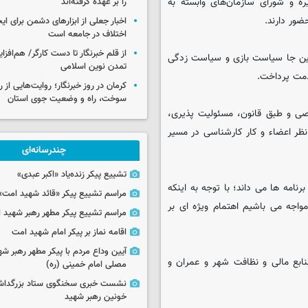
ه و شورای سازمان‌های وابسته به
را بر عهده گرفته‌اند
ور دارند.
اخبار جعلی از ابزارهای دشمن برای ای
اختلاف در جامعه است
از قلم خبرنگار تا دست کارگر/ هم‌افز
 این جا سیاست بازی و سیاست زدگی
تمدن نوین اسلامی
دمت پرداخت.
کرمان در روز خبرنگار؛ روایت‌هایی از 
سوخت، راه و وضعیت جوی استان
صی و طبق قانون، مسئولیت پذیری،
نظر اعضاء و کار کارشناسی در مسیر
چندرسانه‌ای
تشییع پیکر زنده‌یاد «اکبر عبدی»
نامه ها می داند؛ با توجه به اینکه
مراسم تشییع پیکر «قائد شهید امت»
واجه می باشیم اهتمام ویژه ای بر
مراسم تشییع پیکر مطهر رهبر شهید ان
اقامه نماز بر پیکر امام شهید امت
آیین وداع مردم با پیکر مطهر رهبر شه
ابع مالی و نظافت شهر و عمران و
مصلی امام خمینی (ره)
نشست خبری سخنگوی ستاد بزرگدا
خونین رهبر شهید