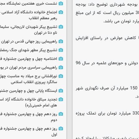
نشست خبری هفتمین نمایشگاه مجا
ودجه شهرداری توضیح داد: بودجه
شهرداری و 15 سازمان تابعه در سال 97 بالغ بر 21 هزار میلیارد و 382 میلیون ریال است که از این مبلغ
اجتماع خانواده دانشگاه آزاد اسلامی
رهبر معظم انقلاب
تشییع پیکر شهیدان لاریجانی، سلیما
ناو دنا در تهران
ا کاهش عوارض در راستای افزایش
راهپیمایی روز جهانی قدس در تهران
تشییع پیکر مطهر شهدای جنگ رمضان 
اختتامیه چهل و چهارمین جشنواره فی
جلالی اظهار داشت: تعیین تکلیف بخشی از طلب شهرداری از ارگان‌های دولتی و حوزه‌های علمیه در سال 96
راهپیمایی سراسری مردم تهران در یوم‌الله ۲۲
نورافشانی برج میلاد به مناسبت چهل
سالگرد پیروزی انقلاب اسلامی
وی بیان کرد: هزینه‌های جاری که 395 میلیارد تومان است و در حدود 150 میلیارد آن صرف نگهداری شهر
ایستگاه پایانی چهل و چهارمین جشنو
تجدید میثاق خانواده دانشگاه آزاد اسل
های امام خمینی(ره)
رئیس شورای شهر قم گفت: همچنین در جهت رفع گره کور ترافیکی 330 میلیارد تومان برای تملک پروژه
روز دهم چهل و چهارمین جشنواره ف
دوم
روز دهم چهل و چهارمین جشنواره ف
اول
یریت شهری مشکلاتی را ایجاد کرده