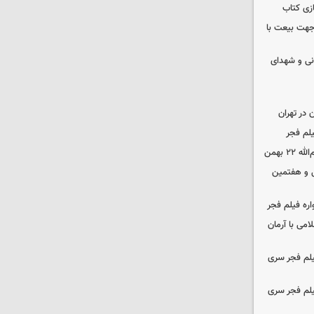
زی کتاب
 جهت بیعت با
نی و شهدای
در تهران
لم فجر
 بهمن
‌ و هفتمین
اره فیلم فجر
امی با آرمان
یلم فجر سری
یلم فجر سری