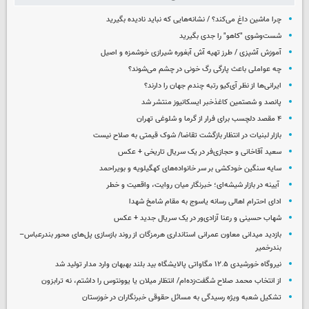
چرا ماشین داغ می‌کند؟ / نشانه‌هایی که نباید نادیده بگیرید
شست‌وشوی "کاهو" را جدی بگیرید
آموزش آشپزی / طرز تهیه آش آبغوره شیرازی خوشمزه و اصیل
چه عواملی باعث پارگی رگ خونی در چشم می‌شوند؟
ایرانی‌ها از نظر آی‌کیو رتبه چندم جهان را دارند؟
پانصد و شصتمین کاغذخبر ایسکانیوز منتشر شد
۴ مقصد دلچسب برای فرار از گرما و شلوغی تهران
بازار لبنیات در انتظار بازگشت تقاضا/ شوک قیمتی به صلاح نیست
سعید آقاخانی و حجازی‌فر در یک سریال تاریخی + عکس
سایه سنگین خودکشی بر سر خانواده‌های کهگیلویه و بویراحمد
آیینه در بازار شیشه‌ای؛ خبرنگار میان روایت، واقعیت و خطر
ادای احترام اهالی رسانه یاسوج به مقام شامخ شهدا
شهاب حسینی و رعنا آزادی‌ور در یک سریال جدید + عکس
بازدید میدانی معاون عمرانی استانداری هرمزگان از روند بازسازی پل‌های محور بندرعباس–
بندرخمیر
نیروگاه خورشیدی ۱۲.۵ مگاواتی پالایشگاه بید بلند بهبهان وارد مدار تولید شد
از انتخاب محمد صلاح شگفت‌زده‌ام/ انتظار میلان یا یوونتوس را داشتم، نه ترابزون
تشکیل شعبه ویژه رسیدگی به مسائل حقوقی خبرنگاران در خوزستان