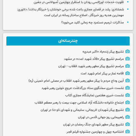
تقویت خدمات اورژانسی رودان با استقرار چهارمین آمبولانس در جغین
شمشادی: رشد در فضای مجازی باعث شده برخی خودشان را خبرنگار بدانند/ دلاوری:
مهمترین هدیه‌ روز خبرنگار، اصلاح ساختار رسانه در ایران است
مذاکرات ترمیم دستمزد چه زمانی کلید می‌خورد؟
چندرسانه‌ای
تشییع پیکر زنده‌یاد «اکبر عبدی»
مراسم تشییع پیکر «قائد شهید امت» در مشهد
مراسم تشییع پیکر مطهر رهبر شهید انقلاب - تهران
اقامه نماز بر پیکر امام شهید امت
آیین وداع مردم با پیکر مطهر رهبر شهید انقلاب در مصلی امام خمینی (ره)
نشست خبری سخنگوی ستاد بزرگداشت عروج خونین رهبر شهید
نشست خبری هفتمین نمایشگاه مجازی کتاب
اجتماع خانواده دانشگاه آزاد اسلامی جهت بیعت با رهبر معظم انقلاب
تشییع پیکر شهیدان لاریجانی، سلیمانی و شهدای ناو دنا در تهران
راهپیمایی روز جهانی قدس در تهران
تشییع پیکر مطهر شهدای جنگ رمضان در تهران
اختتامیه چهل و چهارمین جشنواره فیلم فجر