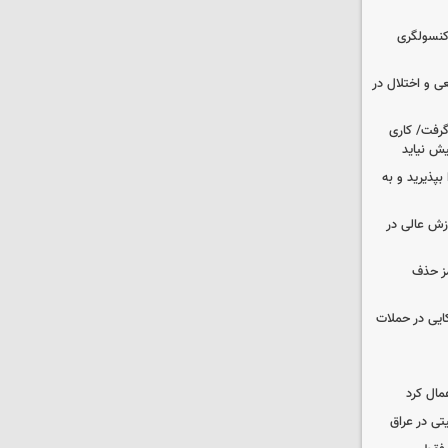
 کنسولگری
ی و اختلال در
 گرفت/ کاری
ش نیاید
بپذیرید و به
وزش عالی در
مز حذف
نظامی آمریکایی در حملات
مال کرد
تی در عراق