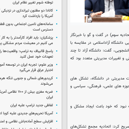
توطئه شوم تغییر نظام ایران
کانادا دو مظنون تیراندازی در نزدیکی
آمریکا را بازداشت کرد
سامانه‌های تامین اجتماعی بدون قطع
دسترس است
ادیه سوم) در گفت و گو با خبرنگار
پزشکیان: باید افراد کارآمدتر را به کار
 دانشگاه آزاداسلامی در مقایسه با
می کنیم در معیشت مردم مشکلی پی
شجویی، گفت: دانشگاه آزاد تا چند
پاسخ قالیباف به ترامپ: واقعیت‌ها را 
تعهدات خود عمل کنید
 و تغییرات مدیریتی متعدد بود که
وزیر علوم: تجربه ایران در توسعه آم
اختیار عراق قرار می‌گیرد
ات مدیریتی در دانشگاه، تشکل های
کریدورهای شمالی و جنوبی تنگه هر
می‌شوند
حوزه های علمی، فرهنگی، سیاسی و
ضربه مغزی بیش از ۷۰۰ 
ایران
لفاظی جدید ترامپ علیه ایران
ه نبود که خود باعث ایجاد مشکل و
آمریکا تحریم‌های جدیدی علیه کوبا اع
افزایش سطح آماده‌باش نظامی و امنی
یح کرد: اتحادیه مجمع تشکل‌های