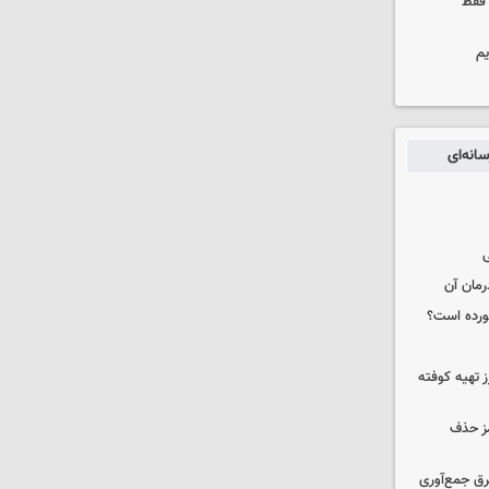
 فقط
یم
انه‌ای
ی
رمان آن
خورده است؟
 تهیه کوفته
مز حذف
برق جمع‌آوری