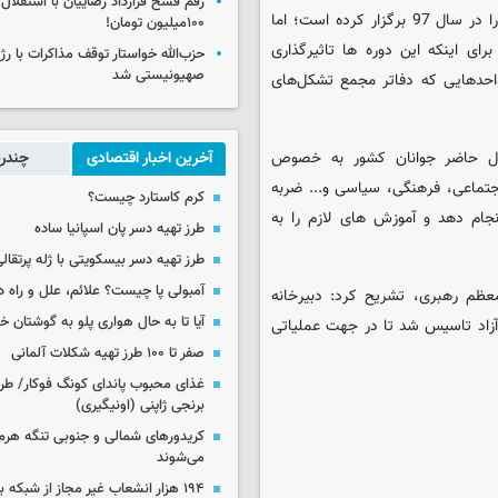
رقم فسخ قرارداد رضاییان با استقلال
اسلامی دانشگاه آزاد دوره های بسیاری با موضوعات و اهداف گوناگون را در سال 97 برگزار کرده است؛ اما
۱۰۰میلیون تومان!
ای اینکه این دوره ها تاثیرگذاری
حزب‌الله خواستار توقف مذاکرات با رژ
صهیونیستی شد
احدهایی که دفاتر مجمع تشکل‌های
حال حاضر جوانان کشور به خصوص
آخرین اخبار اقتصادی
چندرس
جتماعی، فرهنگی، سیاسی و... ضربه
کرم کاستارد چیست؟
جام دهد و آموزش های لازم را به
طرز تهیه دسر پان اسپانیا ساده
طرز تهیه دسر بیسکویتی با ژله پرتقال
آمبولی پا چیست؟ علائم، علل و راه د
معظم رهبری، تشریح کرد: دبیرخانه
آیا تا به حال هواری پلو به گوشتان 
 آزاد تاسیس شد تا در جهت عملیاتی
صفر تا ۱۰۰ طرز تهیه شکلات آلمانی
غذای محبوب پاندای کونگ فوکار/ طرز
برنجی ژاپنی (اونیگیری)
کریدورهای شمالی و جنوبی تنگه هر
می‌شوند
۱۹۴ هزار انشعاب غیر مجاز از شبکه 