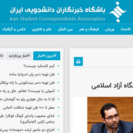
اقتصاد
ورزش
فرهنگ و هنر
بین الملل
علم و فناوری
عکس و گرافیک
آخرین اخبار
اخبار پربازدید
دا
کرم کاستارد چیست؟
طرز تهیه دسر پان اسپانیا ساده
طرز تهیه دسر بیسکویتی با ژله پرتقال
اه آزاد اسلامی
آمبولی پا چیست؟ علائم، علل و راه د
آیا تا به حال هواری پلو به گوشتان 
صفر تا ۱۰۰ طرز تهیه شکلات آلمانی
غذای محبوب پاندای کونگ فوکار/ طرز
برنجی ژاپنی (اونیگیری)
اخراج دو مأمور ارشد «موساد»؛ پس‌