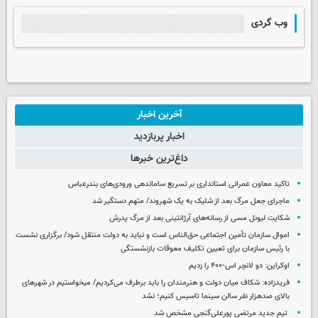
وب گردی
آخرین اخبار
اخبار پربازدید
داغ‌ترین خبرها
تاکید معاون عمرانی استانداری بر تسریع ساماندهی ورودی‌های بندرعباس
ماجرای جعل مرگ بعد از شلیک به یک شهروند/ متهم دستگیر شد
شکایت لیونل مسی از رسانه‌های آرژانتینی بعد از مرگ پدرش
اموال سازمان تأمین اجتماعی حق‌الناس است و نباید به دولت منتقل شود/ برگزاری نشست
با رئیس سازمان برای تعیین تکلیف معوقات بازنشستگی
اوکراین: دو لانچر اس-۴۰۰ را زدیم
فریدزاده: شکاف میان دولت و هنرمندان را باید برطرف می‌کردیم/ میخواستیم در شهرهای
بالای صدهزار نفر سالن سینما تاسیس کنیم؛ نشد
تیم جدید مرتضی پورعلی‌گنجی مشخص شد