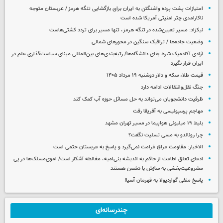
امتیازات پشت پرده واشنگتن به ایران برای بازگشایی تنگه هرمز / عربستان متوجه
ناکارامدی چتر امنیتی آمریکا شده است
نیکزاد: مسیر تعیین‌شده در تنگه هرمز، تنها مسیر برای تردد کشتی‌هاست
وضعیت جاده‌ها / ترافیک سنگین در محورهای شمالی
آزادی آکادمیک شرط بقای دانشگاه‌ها/ رتبه‌بندی‌های بین‌المللی مبنای سیاست‌گذاری علم در
ایران قرار نگیرد
قیمت طلا، سکه و دلار دوشنبه ۱۹ مرداد ۱۴۰۵
جنگ نقل‌وانتقالات ادامه دارد
ظرفیت دانشجویان می‌تواند به حل مسائل حوزه آب کمک کند
مهاجم پرسپولیسی به آفریقا رفت
بلیط ۱۹ میلیونی هواپیما در مسیر تهران مشهد
چرا رونالدو به مسی تسلیت نگفت؟
الاخبار: مقاومت عراق غرامت نمی‌گیرد و پاسخ به عربستان حتمی است
ادعای تعلق اطاعت از حاکم به اندیشه بنی‌امیه، مغالطه آشکار است/ اموی‌مسلک‌ها در پی
مشروعیت‌بخشی به سازش با دشمن هستند
پاسخ منفی گواردیولا به قهرمان آسیا!
چندرسانه‌ای