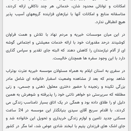
امکانات و توانائی محدود شان، خدماتی هر چند ناکافی ارائه کردند،
متاسفانه منابع و امکانات آنها با نیازهای فزاینده گروههای آسیب پذیر
هیچ انطباقی ندارد.
در این میان موسسات خیریه و مردم نهاد با تلاش و همت فراوان
کوشیدند درحد مقدورات خود با ارائه خدمات معیشتی و اجتماعی گوشه
ای از آلام نیازمندان را کاهش دهند که البته جای تقدیر و سپاس گذاری
دارد با این وجود سفره ها همچنان خالیست.
در سفری به استان ایلام به همراه مسئولان موسسه خیریه عترت بوتراب
شاهد بودم که بعد از مشاهده وضعیت اسفبار خانواده ای شامل مادر
بزرگی تکیده و رنجیده با حضور دختری معلول ذهنی و جسمی، و زنی
مطلقه که سرپرستی دو خواهر ناتنی خود را پذیرفته و شوهرش به همین
دلیل او را طلاق داده بود و همگی در یک اتاق بسیار نامناسب زندگی می
کردند، با اقدام سریع آقای سیدی بنیانگذار این موسسه در 24 ساعت
مسکنی جدید تامین و لوازم زندگی خریداری و تحویل این خانواده شد و
جای اشک های فرزندان یتیم با لبخند شادی عوض شد، اما مگر در کشور