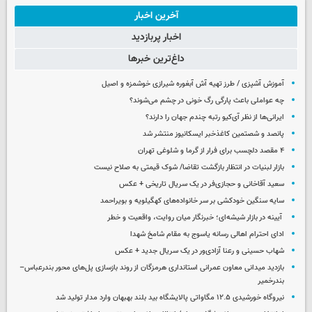
آخرین اخبار
اخبار پربازدید
داغ‌ترین خبرها
آموزش آشپزی / طرز تهیه آش آبغوره شیرازی خوشمزه و اصیل
چه عواملی باعث پارگی رگ خونی در چشم می‌شوند؟
ایرانی‌ها از نظر آی‌کیو رتبه چندم جهان را دارند؟
پانصد و شصتمین کاغذخبر ایسکانیوز منتشر شد
۴ مقصد دلچسب برای فرار از گرما و شلوغی تهران
بازار لبنیات در انتظار بازگشت تقاضا/ شوک قیمتی به صلاح نیست
سعید آقاخانی و حجازی‌فر در یک سریال تاریخی + عکس
سایه سنگین خودکشی بر سر خانواده‌های کهگیلویه و بویراحمد
آیینه در بازار شیشه‌ای؛ خبرنگار میان روایت، واقعیت و خطر
ادای احترام اهالی رسانه یاسوج به مقام شامخ شهدا
شهاب حسینی و رعنا آزادی‌ور در یک سریال جدید + عکس
بازدید میدانی معاون عمرانی استانداری هرمزگان از روند بازسازی پل‌های محور بندرعباس–
بندرخمیر
نیروگاه خورشیدی ۱۲.۵ مگاواتی پالایشگاه بید بلند بهبهان وارد مدار تولید شد