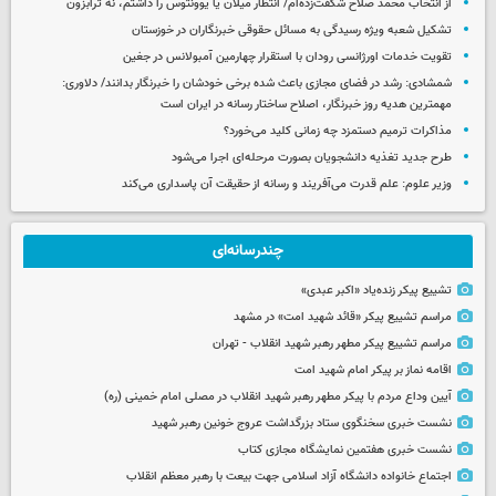
از انتخاب محمد صلاح شگفت‌زده‌ام/ انتظار میلان یا یوونتوس را داشتم، نه ترابزون
تشکیل شعبه ویژه رسیدگی به مسائل حقوقی خبرنگاران در خوزستان
تقویت خدمات اورژانسی رودان با استقرار چهارمین آمبولانس در جغین
شمشادی: رشد در فضای مجازی باعث شده برخی خودشان را خبرنگار بدانند/ دلاوری:
مهمترین هدیه‌ روز خبرنگار، اصلاح ساختار رسانه در ایران است
مذاکرات ترمیم دستمزد چه زمانی کلید می‌خورد؟
طرح جدید تغذیه دانشجویان بصورت مرحله‌ای اجرا می‌شود
وزیر علوم: علم قدرت می‌آفریند و رسانه از حقیقت آن پاسداری می‌کند
چندرسانه‌ای
تشییع پیکر زنده‌یاد «اکبر عبدی»
مراسم تشییع پیکر «قائد شهید امت» در مشهد
مراسم تشییع پیکر مطهر رهبر شهید انقلاب - تهران
اقامه نماز بر پیکر امام شهید امت
آیین وداع مردم با پیکر مطهر رهبر شهید انقلاب در مصلی امام خمینی (ره)
نشست خبری سخنگوی ستاد بزرگداشت عروج خونین رهبر شهید
نشست خبری هفتمین نمایشگاه مجازی کتاب
اجتماع خانواده دانشگاه آزاد اسلامی جهت بیعت با رهبر معظم انقلاب