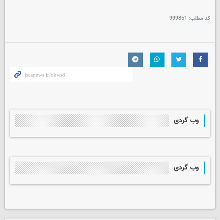
کد مطلب:
999851
وب گردی
وب گردی