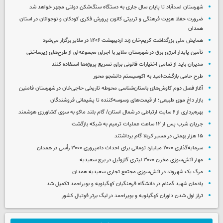
شهرستان اسدآباد تا پایان سال جاری به دستگاه سنگ‌شکن دولتی مجهز خواهد شد
ضرورت حفظ هویت فرهنگی و تربیتی کانون پرورش فکری کودکان و نوجوانان در استان
همدان
همایش ملی بزرگداشت کریم‌خان زند اردیبهشت ۱۴۰۶ در ملایر برگزار می‌شود
تأمین پایدار انرژی برق در شهرستان ملایر با اجرای مجموعه‌ای از طرح‌های زیرساختی
مدیران باید از تمامی اختیارات قانونی برای تسریع پروژه‌ها استفاده کنند
طرح حامی بازگشت‌امید به اکوسیستم دانشجو محور
آغاز فصل دوم کاوش‌های باستان‌شناسی محوطه تاریخی حاجی‌خان در شهرستان فامنین
بازار داغ موی طبیعی؛ از قیمت‌های وسوسه‌کننده تا پشیمانی فروشندگان
بهره‌برداری از ۶ سایت ارتباطی در شمال استان/ گام بلند ماکو به سوی کشاورزی هوشمند
جریان شرب پس از ۱۲ ساعت عملیات ترمیم به شبکه بازگشت
۱۵ هزار بهمئی در مسیر کربلا گام برداشتند
سرمایه‌گذاری ۲۰۰۰ میلیارد تومانی برای احداث دامپروری ۳۰۰۰ رأسی در همدان
مهار آتش‌سوزی مخزن ۳۰۰۰ لیتری گازوئیل در برج سعیدیه
مرگ یک شهروند در آتش‌سوزی مجتمع تجاری سعیدیه همدان
یادمان شهید گمنام در دانشگاه فرهنگیان کهگیلویه و بویراحمد تکمیل شد
تراز اول شدن داوران کهگیلویه و بویراحمد در لیگ برتر فوتبال کشور