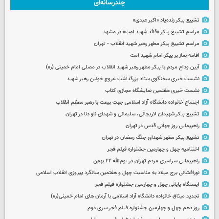
چندرسانه‌ای
تشییع پیکر زنده‌یاد «اکبر عبدی»
مراسم تشییع پیکر «قائد شهید امت» در مشهد
مراسم تشییع پیکر مطهر رهبر شهید انقلاب - تهران
اقامه نماز بر پیکر امام شهید امت
آیین وداع مردم با پیکر مطهر رهبر شهید انقلاب در مصلی امام خمینی (ره)
نشست خبری سخنگوی ستاد بزرگداشت عروج خونین رهبر شهید
نشست خبری هفتمین نمایشگاه مجازی کتاب
اجتماع خانواده دانشگاه آزاد اسلامی جهت بیعت با رهبر معظم انقلاب
تشییع پیکر شهیدان لاریجانی، سلیمانی و شهدای ناو دنا در تهران
راهپیمایی روز جهانی قدس در تهران
تشییع پیکر مطهر شهدای جنگ رمضان در تهران
اختتامیه چهل و چهارمین جشنواره فیلم فجر
راهپیمایی سراسری مردم تهران در یوم‌الله ۲۲ بهمن
نورافشانی برج میلاد به مناسبت چهل‌ و هفتمین سالگرد پیروزی انقلاب اسلامی
ایستگاه پایانی چهل و چهارمین جشنواره فیلم فجر
تجدید میثاق خانواده دانشگاه آزاد اسلامی با آرمان های امام خمینی(ره)
روز دهم چهل و چهارمین جشنواره فیلم فجر سری دوم