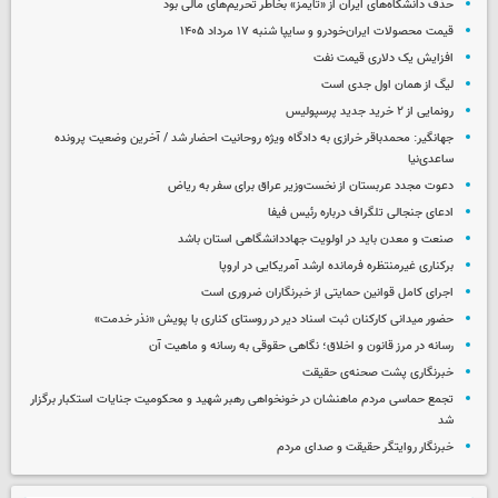
حذف دانشگاه‌های ایران از «تایمز» بخاطر تحریم‌های مالی بود
قیمت محصولات ایران‌خودرو و سایپا شنبه ۱۷ مرداد ۱۴۰۵
افزایش یک دلاری قیمت نفت
لیگ از همان اول جدی است
رونمایی از ۲ خرید جدید پرسپولیس
جهانگیر: محمدباقر خرازی به دادگاه ویژه روحانیت احضار شد / آخرین وضعیت پرونده
ساعدی‌نیا
دعوت مجدد عربستان از نخست‌وزیر عراق برای سفر به ریاض
ادعای جنجالی تلگراف درباره رئیس فیفا
صنعت و معدن باید در اولویت جهاددانشگاهی استان باشد
برکناری غیرمنتظره فرمانده ارشد آمریکایی در اروپا
اجرای کامل قوانین حمایتی از خبرنگاران ضروری است
حضور میدانی کارکنان ثبت اسناد دیر در روستای کناری با پویش «نذر خدمت»
رسانه در مرز قانون و اخلاق؛ نگاهی حقوقی به رسانه و ماهیت آن
خبرنگاری پشت صحنه‌ی حقیقت
تجمع حماسی مردم ماهنشان در خونخواهی رهبر شهید و محکومیت جنایات استکبار برگزار
شد
خبرنگار روایتگر حقیقت و صدای مردم