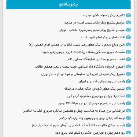
چندرسانه‌ای
تشییع پیکر زنده‌یاد «اکبر عبدی»
مراسم تشییع پیکر «قائد شهید امت» در مشهد
مراسم تشییع پیکر مطهر رهبر شهید انقلاب - تهران
اقامه نماز بر پیکر امام شهید امت
آیین وداع مردم با پیکر مطهر رهبر شهید انقلاب در مصلی امام خمینی (ره)
نشست خبری سخنگوی ستاد بزرگداشت عروج خونین رهبر شهید
نشست خبری هفتمین نمایشگاه مجازی کتاب
اجتماع خانواده دانشگاه آزاد اسلامی جهت بیعت با رهبر معظم انقلاب
تشییع پیکر شهیدان لاریجانی، سلیمانی و شهدای ناو دنا در تهران
راهپیمایی روز جهانی قدس در تهران
تشییع پیکر مطهر شهدای جنگ رمضان در تهران
اختتامیه چهل و چهارمین جشنواره فیلم فجر
راهپیمایی سراسری مردم تهران در یوم‌الله ۲۲ بهمن
نورافشانی برج میلاد به مناسبت چهل‌ و هفتمین سالگرد پیروزی انقلاب اسلامی
ایستگاه پایانی چهل و چهارمین جشنواره فیلم فجر
تجدید میثاق خانواده دانشگاه آزاد اسلامی با آرمان های امام خمینی(ره)
روز دهم چهل و چهارمین جشنواره فیلم فجر سری دوم