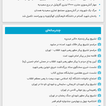
مهار آتش‌سوزی مخزن ۳۰۰۰ لیتری گازوئیل در برج سعیدیه
مرگ یک شهروند در آتش‌سوزی مجتمع تجاری سعیدیه همدان
یادمان شهید گمنام در دانشگاه فرهنگیان کهگیلویه و بویراحمد تکمیل شد
چندرسانه‌ای
تشییع پیکر زنده‌یاد «اکبر عبدی»
مراسم تشییع پیکر «قائد شهید امت» در مشهد
مراسم تشییع پیکر مطهر رهبر شهید انقلاب - تهران
اقامه نماز بر پیکر امام شهید امت
آیین وداع مردم با پیکر مطهر رهبر شهید انقلاب در مصلی امام خمینی (ره)
نشست خبری سخنگوی ستاد بزرگداشت عروج خونین رهبر شهید
نشست خبری هفتمین نمایشگاه مجازی کتاب
اجتماع خانواده دانشگاه آزاد اسلامی جهت بیعت با رهبر معظم انقلاب
تشییع پیکر شهیدان لاریجانی، سلیمانی و شهدای ناو دنا در تهران
راهپیمایی روز جهانی قدس در تهران
تشییع پیکر مطهر شهدای جنگ رمضان در تهران
اختتامیه چهل و چهارمین جشنواره فیلم فجر