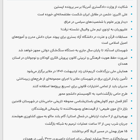
شکایت از وزارت دادگستری آمریکا بر سر پرونده اپستین
علی اکبری: دشمن در مقابل ایران شکست مفتضحانه‌ای خورده است
دیدار وزیر علوم با شخصیت‌های سیاسی در عراق
علیپوریان به اردوی تیم ملی والیبال نشسته نرفت!
مسابقات قرآن و عترت در دانشگاه آزاد بستری برای پیوند میان دانش مدرن و آموزه‌های
اصیل اسلامی است
شهرستان اسدآباد تا پایان سال جاری به دستگاه سنگ‌شکن دولتی مجهز خواهد شد
ضرورت حفظ هویت فرهنگی و تربیتی کانون پرورش فکری کودکان و نوجوانان در استان
همدان
همایش ملی بزرگداشت کریم‌خان زند اردیبهشت ۱۴۰۶ در ملایر برگزار می‌شود
تأمین پایدار انرژی برق در شهرستان ملایر با اجرای مجموعه‌ای از طرح‌های زیرساختی
مدیران باید از تمامی اختیارات قانونی برای تسریع پروژه‌ها استفاده کنند
طرح حامی بازگشت‌امید به اکوسیستم دانشجو محور
آغاز فصل دوم کاوش‌های باستان‌شناسی محوطه تاریخی حاجی‌خان در شهرستان فامنین
بازار داغ موی طبیعی؛ از قیمت‌های وسوسه‌کننده تا پشیمانی فروشندگان
بهره‌برداری از ۶ سایت ارتباطی در شمال استان/ گام بلند ماکو به سوی کشاورزی هوشمند
جریان شرب پس از ۱۲ ساعت عملیات ترمیم به شبکه بازگشت
۱۵ هزار بهمئی در مسیر کربلا گام برداشتند
سرمایه‌گذاری ۲۰۰۰ میلیارد تومانی برای احداث دامپروری ۳۰۰۰ رأسی در همدان