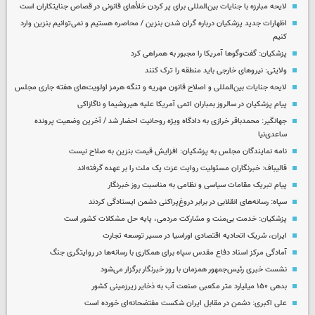
لایحه مبارزه با جنایات بین‌المللی برای پر کردن خلأهای قانونی در قصاص جنایتکاران است
اظهارات جدید پزشکیان درباره گران شدن بنزین / محاصره هستیم و نمی‌توانیم بنزین وارد
کنیم
پزشکیان: گفت‌وگوها آمریکا را مجبور به همراهی کرد
ولایتی: نیروهای خارجی باید منطقه را ترک کنند
لایحه جنایات بین‌المللی و اصلاح قانون مهریه و تنگه هرمز اولویت‌های هفته جاری مجلس
پیام پزشکیان در سالروز بمباران اتمی آمریکا علیه هیروشیما و ناگازاکی
جهانگیر: محمدباقر خرازی به دادگاه ویژه روحانیت احضار شد / آخرین وضعیت پرونده
ساعدی‌نیا
نامه نمایندگان مجلس به پزشکیان: افزایش قیمت بنزین به صلاح نیست
قالیباف: خبرنگاران مسئولیت روایت عزت یک ملت را بر عهده گرفته‌اند
پیام تبریک مقامات سیاسی و نظامی به مناسبت روز خبرنگار
سپاه: رسانه‌های انقلابی در برابر دروغ‌پراکنی دشمن ایستادگی کردند
پزشکیان: خدمت بی‌منت و مشارکت مردمی، پایه حل مشکلات کشور است
ایران، شریک اتحادیه اقتصادی اوراسیا در مسیر توسعه تجارت
آمادگی مرکز اسناد دفاع مقدس سپاه برای همکاری با رسانه‌ها در روایتگری جنگ
نشست خبری رئیس‌جمهور همزمان با روز خبرنگار برگزار می‌شود
بدهی ۱۵۰ میلیارد متر مکعبی صنعت آب به ذخایر زیرزمینی کشور
علی اکبری: دشمن در مقابل ایران شکست مفتضحانه‌ای خورده است