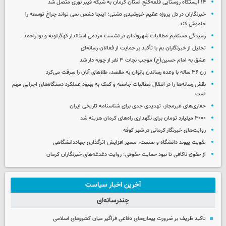
۱۴ ایستگاه روستایی قلعه‌گنج استان کرمان به شبکه فیبر نوری متصل شد
خبرنگاران در دل پروژه عظیم خورشیدی دشتی؛ اینجا دشمن نمی‌ تواند چراغ توسعه را
خاموش کند
رسیدگی مستقیم مطالبات شهروندان در نشست مردمی استاندار کهگیلویه و بویراحمد
تجلیل از خبرنگاران بم با تأکید بر حمایت از فعالان رسانه‌ای
عشق به امام حسین(ع) موجب نجات ۳ نفر از چوبه دار شد
زن ۳۶ ساله با وعده رساندن بانوان به مقصد، طلاهای آنان را سرقت می‌کرد
نقش رسانه‌ها را در انتقال مطالبات جامعه و کمک به بهبود عملکرد دستگاه‌های اجرایی مهم
است
حفاری‌های غیرمجاز، تهدیدی جدی برای شناسنامه تاریخی ایران
۳۰۰۰ میلیارد تومان برای نگهداری راه‌های کرمان هزینه شد
روایت‌های خبرنگار کرمانی در شهر کوفه
تقویت پیوند دانشگاه و صنعت، مسیر افزایش اثرگذاری جهاددانشگاهی
از حقوق ناکافی تا نبود حمایت حقوقی؛ روایت دغدغه‌های خبرنگاران کرمان
آخرین اخبار سیاست
چندرسانه‌ای
تاکید ظریف بر ضرورت پیمان‌های دفاعی فراگیر میان کشورهای اسلامی