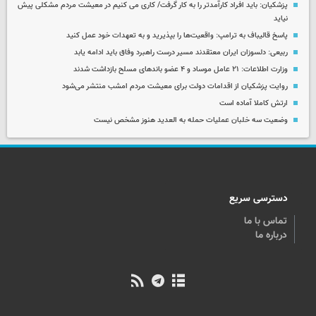
پزشکیان: باید افراد کارآمدتر را به کار گرفت/ کاری می کنیم در معیشت مردم مشکلی پیش
نیاید
پاسخ قالیباف به ترامپ: واقعیت‌ها را بپذیرید و به تعهدات خود عمل کنید
ربیعی: دلسوزان ایران معتقدند مسیر درست راهبرد وفاق باید ادامه یابد
وزارت اطلاعات: ۲۱ عامل موساد و ۴ عضو باندهای مسلح بازداشت شدند
روایت پزشکیان از اقدامات دولت برای معیشت مردم امشب منتشر می‌شود
ارتش کاملا آماده است
وضعیت سه خلبان عملیات حمله به العدید هنوز مشخص نیست
دسترسی سریع
تماس با ما
درباره ما