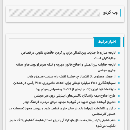
وب گردی
اخبار مرتبط
لایحه مبارزه با جنایات بین‌المللی برای پر کردن خلأهای قانونی در قصاص
جنایتکاران است
لایحه جنایات بین‌المللی و اصلاح قانون مهریه و تنگه هرمز اولویت‌های هفته
جاری مجلس
از هوش مصنوعی تا اقتصاد چرخشی؛ نقشه راه صنعت مبلمان ملایر
سرمایه‌گذاری ۲۰۰۰ میلیارد تومانی برای احداث دامپروری ۳۰۰۰ رأسی در همدان
بدرقه باشکوه ایران‌نژاد، جلوه‌ای از اعتماد و همراهی مردم بود
طرح اصلاح بیمه رانندگان تاکسی‌های اینترنتی روی میز مجلس
تشییع فرمانده جوان شهید در گوراب؛ تجدید میثاق مردم با فرهنگ ایثار
برگزاری انتخابات شوراها باید در سال جاری قطعی شود / بررسی مجوز تجمعات در
دستور کار مجلس
عقب‌نشینی ترامپ نتیجه منطق بازدارندگی ایران است/ شایعه گشایش تنگه هرمز
تکذیب می‌شود