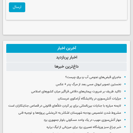
ارسال
آخرین اخبار
اخبار پربازدید
داغ‌ترین خبرها
ماجرای قبض‌های نجومی آب و برق چیست؟
نخستین تصویر لیونل مسی بعد از مرگ پدر + عکس
تاکید ظریف بر ضرورت پیمان‌های دفاعی فراگیر میان کشورهای اسلامی
جزئیات آتش‌سوزی در پالایشگاه آرامکوی عربستان
لایحه مبارزه با جنایات بین‌المللی برای پر کردن خلأهای قانونی در قصاص جنایتکاران است
مشروط شدن تخصیص بودجه شهرستان اشکذر به اثربخشی پروژه‌ها و توجیه فنی
مهار آتش‌سوزی مهیب در یک واحد مسکونی بلوار جمهوری یزد
خبر چراغ سبز ورزشگاه نصیری یزد برای میزبانی از لیگ برتره