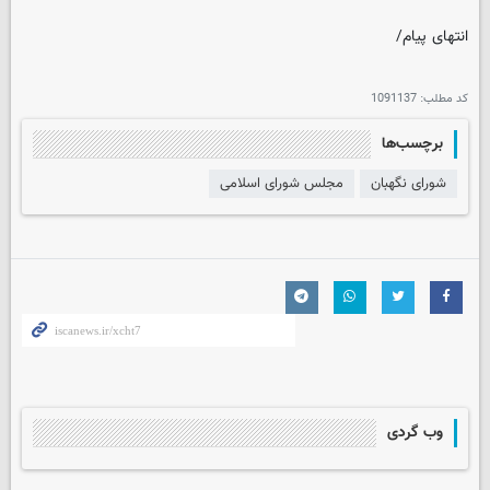
انتهای پیام/
کد مطلب:
1091137
برچسب‌ها
شورای نگهبان
مجلس شورای اسلامی
وب گردی