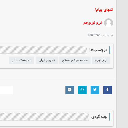
انتهای پیام/
آرزو نوروزجم
کد مطلب:
1309592
برچسب‌ها
نرخ تورم
محمدمهدی مفتح
تحریم ایران
معیشت مالی
وب گردی