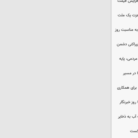
افزایش قیمت
 عزت یک ملت
به مناسبت روز
غ‌پراکنی دشمن
ردمی، پایه
ا در مسیر
برای همکاری
وز خبرنگار
عت آب به ذخایر
شکست