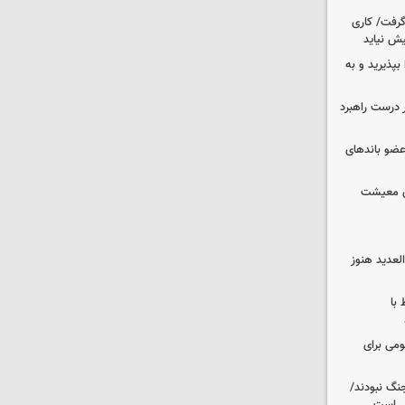
 گرفت/ کاری
ش نیاید
بپذیرید و به
 درست راهبرد
ت اطلاعات: ۲۱ عامل موساد و ۴ عضو باندهای
ای معیشت
لعدید هنوز
 با
ومی برای
نگ نبودند/