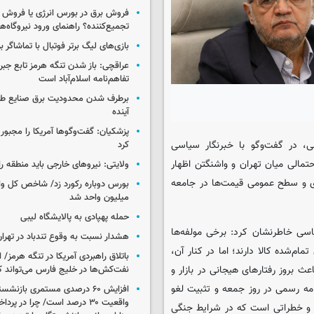
فروش برق در بورس انرژی یا فروش 
تجمیع‌کننده؟ راهنمای ورود نیروگاه‌ها 
بازی‌های لیگ برتر فوتبال با تماشاگر ب
عراقچی: باز شدن تنگه هرمز تابع جب
تفاهم‌نامه اسلام‌آباد است
برطرف شدن محدودیت‌ برق صنایع طی
آینده
پزشکیان: گفت‌وگوها آمریکا را مجبور
، در گفت‌وگو با خبرنگار سیاسی
کرد
احتمالی میان تهران و واشنگتن اظهار
ولایتی: نیروهای خارجی باید منطقه را
ی و سطح عمومی قیمت‌ها در جامعه
میلیون واحد شد
حمله پهپادی به پالایشگاه لیبی
اسی خاطرنشان کرد: برخی مولفه‌ها
هشدار نسبت به وقوع تندباد در تهرا
مام‌شده کالا دارند؛ اما در کنار آن،
باتلاق راهبردی آمریکا در تنگه هرمز/
ث بروز رفتارهای هیجانی در بازار و
نفت‌کش‌ها در خلیج فارس می‌تواند ک
ه رسمی در روز جمعه و تثبیت لغو
افزایش ۶۰ درصدی مستمری‌ بازنش
واقعیت ۳۰ درصد است/ چرا در پ
 و خطراتی است که در شرایط جنگی