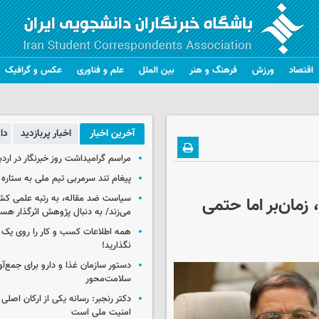
اقتصاد
ورزش
فرهنگ و هنر
بین الملل
علم و فناوری
عکس و گرافیک
آخرین اخبار
اخبار پربازدید
دا
مراسم گرامیداشت روز خبرنگار در اردب
پیغام تند سرمربی تیم ملی به ستاره 
سیاست ضد مقاله، به رتبه علمی کش
زمان‌بر اما حتمی
می‌زند/ به دنبال پژوهش اثرگذار هس
همه اطلاعات کسب‌ و کار را روی ی
نگذارید!
سلامت‌محور
دکتر رنجبر: رسانه یکی از ارکان اصلی
امنیت ملی است