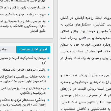
مزایای جانبی بازنشستگان با تردید بر
هشدار چین به ژاپن: با آتش بازی نکن
«روایت در قاب عمودی» با حضور سه 
ورت ایجاد روحیه آرامش در فضای
آینده‌پژوهی نقشی در تصمیم‌گیری آ
یت گشایش، سیگنال‌های مثبتی به
ندارد/ پاسخگویی دانشگاه به جامعه، 
دقیق آمایش
اً ملموس خواهد بود. وقتی فعالان
محدودیت‌های مبادلاتی برطرف شده
یکرد ذهنی، خود به خود به عنوان
آخرین اخبار سیاست
چندرس
حتما لغو عملیاتی محاصره دریایی،
 برای رسیدن به یک ثبات پایدار در
پزشکیان: گفت‌وگوها آمریکا را مجبور
کرد
ولایتی: نیروهای خارجی باید منطقه را
ساسی همزمان با ریزش قیمت طلا و
لایحه جنایات بین‌المللی و اصلاح قان
تنگه هرمز اولویت‌های هفته جاری 
ارز به لایه‌های خرده‌فروشی و سفره
پیام پزشکیان در سالروز بمباران اتمی 
امین است ریزش قیمت در بازارهای
هیروشیما و ناگازاکی
ایر اقلام مصرفی، به دلیل موجودی
جهانگیر: محمدباقر خرازی به دادگاه و
ود؛ لذا با تداوم مسیر ثبات فعلی،
احضار شد / آخرین وضعیت پرونده سا
یر به عقب‌نشینی و کاهش متناسب با