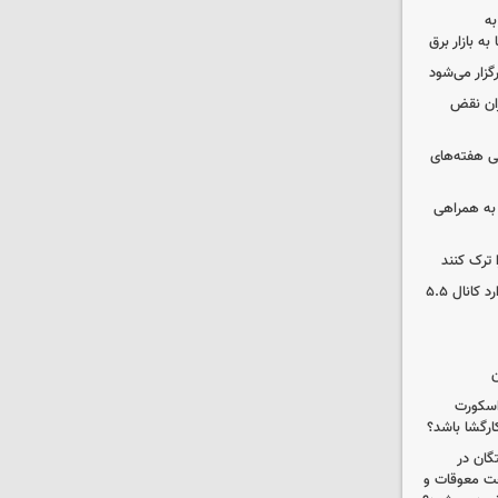
به
به بازار برق
رگزار می‌شود
ران نقض
 هفته‌های
 به همراهی
 ترک کنند
بورس دوباره رکورد زد/ شاخص کل وارد کانال ۵.۵
ن
 اسکورت
ارگشا باشد؟
ستگان در
رداخت معوقات و