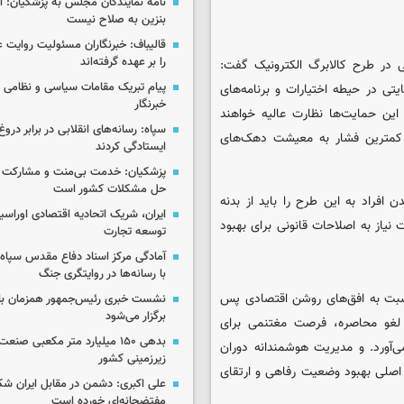
نامه نمایندگان مجلس به پزشکیان: 
بنزین به صلاح نیست
قالیباف: خبرنگاران مسئولیت روایت
را بر عهده گرفته‌اند
 در طرح کالابرگ الکترونیک گفت:
پیام تبریک مقامات سیاسی و نظامی 
تی در حیطه اختیارات و برنامه‌های
خبرنگار
ین حمایت‌ها نظارت عالیه خواهند
سپاه: رسانه‌های انقلابی در برابر درو
ا کمترین فشار به معیشت دهک‌های
ایستادگی کردند
پزشکیان: خدمت بی‌منت و مشارکت م
حل مشکلات کشور است
فراد به این طرح را باید از بدنه
ایران، شریک اتحادیه اقتصادی اوراسی
یاز به اصلاحات قانونی برای بهبود
توسعه تجارت
آمادگی مرکز اسناد دفاع مقدس سپاه 
با رسانه‌ها در روایتگری جنگ
سبت به افق‌های روشن اقتصادی پس
نشست خبری رئیس‌جمهور همزمان با ر
برگزار می‌شود
 لغو محاصره، فرصت مغتنمی برای
بدهی ۱۵۰ میلیارد متر مکعبی صن
‌آورد. و مدیریت هوشمندانه دوران
زیرزمینی کشور
 اصلی بهبود وضعیت رفاهی و ارتقای
علی اکبری: دشمن در مقابل ایران 
مفتضحانه‌ای خورده است