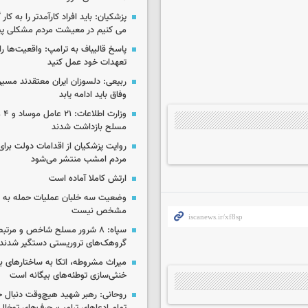
پزشکیان: باید افراد کارآمدتر را به کار
می کنیم در معیشت مردم مشکلی پی
پاسخ قالیباف به ترامپ: واقعیت‌ها را 
تعهدات خود عمل کنید
ربیعی: دلسوزان ایران معتقدند مسیر
وفاق باید ادامه یابد
وزار
مسلح بازداشت شدند
روایت پزشکیان از اقدامات دولت بر
مردم امشب منتشر می‌شود
ارتش کاملا آماده است
وضعیت سه خلبان عملیات حمله به ا
مشخص نیست
سپاه: ۸ شرور مسلح شاخص و مرتبط
گروهک‌های تروریستی دستگیر شدند
میراث مشروطه، اتکا به ساختارهای ب
خنثی‌سازی توطئه‌های بیگانه است
روحانی: رهبر شهید هیچ‌وقت دنبال ج