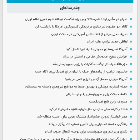
چندرسانه‌ای
اخراج دو مأمور ارشد «موساد»؛ پس‌لرزه شکست توطئه شوم تغییر نظام ایران
کانادا دو مظنون تیراندازی در نزدیکی کنسولگری آمریکا را بازداشت کرد
ضربه مغزی بیش از ۷۰۰ نظامی آمریکایی در حملات ایران
لفاظی جدید ترامپ علیه ایران
آمریکا تحریم‌های جدیدی علیه کوبا اعمال کرد
افزایش سطح آماده‌باش نظامی و امنیتی در عراق
حزب‌الله خواستار توقف مذاکرات با رژیم صهیونیستی شد
جانسون: ترامپ از پیامدهای جنگ با ایران برای آمریکایی‌ها آگاه است
آمریکا میزبان مجمع آژانس انرژی اتمی می‌شود
حمله گسترده موشکی و پهپادی صنعا به مواضع نیروهای وابسته به عربستان
ادامه حملات رژیم صهیونیستی به جنوب لبنان
مدودف: ژاپن تابع آمریکاست
هشدار کارشناسان سازمان ملل درباره «غزه‌ خاموش» در کوبا
مصر خواستار تدوین چشم‌انداز مشترک عربی برای امنیت منطقه شد
پنتاگون جلسه اضطراری برای تأمین تسلیحات برگزار می‌کند
تقلای وزیر تندروی صهیونیست برای توجیه اشغال جنوب لبنان
ایران: گسترش زرادخانه سلاح‌های هسته‌ای آمریکا تهدیدی برای کل بشریت است