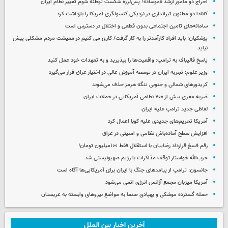
اخراج دو مأمور ارشد «موساد»؛ پس‌لرزه شکست توطئه شوم تغییر نظام ایران
کانادا دو مظنون تیراندازی در نزدیکی کنسولگری آمریکا را بازداشت کرد
سامانه‌های تامین اجتماعی بدون قطعی و اختلال در دسترس است
پزشکیان: باید افراد کارآمدتر را به کار گرفت/ کاری می کنیم در معیشت مردم مشکلی پیش
نیاید
پاسخ قالیباف به ترامپ: واقعیت‌ها را بپذیرید و به تعهدات خود عمل کنید
وزیر علوم: تجربه ایران در توسعه آموزش عالی در اختیار عراق قرار می‌گیرد
کریدورهای شمالی و جنوبی تنگه هرمز حذف می‌شوند
ضربه مغزی بیش از ۷۰۰ نظامی آمریکایی در حملات ایران
لفاظی جدید ترامپ علیه ایران
آمریکا تحریم‌های جدیدی علیه کوبا اعمال کرد
افزایش سطح آماده‌باش نظامی و امنیتی در عراق
رقم فسخ قرارداد رضاییان با استقلال فقط ۱۰۰میلیون تومان!
حزب‌الله خواستار توقف مذاکرات با رژیم صهیونیستی شد
جانسون: ترامپ از پیامدهای جنگ با ایران برای آمریکایی‌ها آگاه است
آمریکا میزبان مجمع آژانس انرژی اتمی می‌شود
حمله گسترده موشکی و پهپادی صنعا به مواضع نیروهای وابسته به عربستان
آخرین اخبار بین الملل