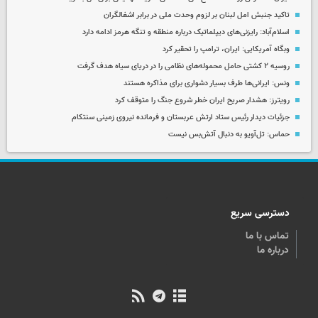
تاکید جنبش امل لبنان بر لزوم وحدت ملی در برابر اشغالگران
اسلام‌آباد: رایزنی‌های دیپلماتیک درباره منطقه و تنگه هرمز ادامه دارد
وبگاه آمریکایی: ایران، ترامپ را تحقیر کرد
روسیه ۲ کشتی حامل محموله‌های نظامی را در دریای سیاه هدف گرفت
ونس: ایرانی‌ها طرف بسیار دشواری برای مذاکره هستند
رویترز: هشدار صریح ایران خطر شروع جنگ را متوقف کرد
جزئیات دیدار رئیس ستاد ارتش عربستان و فرمانده نیروی زمینی سنتکام
حماس: تل‌آویو به دنبال آتش‌بس نیست
دسترسی سریع
تماس با ما
درباره ما