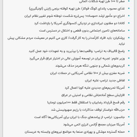
صفر تا ۱۰۰ طرز تهیه شکلات آلمانی
غذای محبوب پاندای کونگ فوکار/ طرز تهیه کوفته برنجی ژاپنی (اونیگیری)
اخراج دو مأمور ارشد «موساد»؛ پس‌لرزه شکست توطئه شوم تغییر نظام ایران
کانادا دو مظنون تیراندازی در نزدیکی کنسولگری آمریکا را بازداشت کرد
سامانه‌های تامین اجتماعی بدون قطعی و اختلال در دسترس است
پزشکیان: باید افراد کارآمدتر را به کار گرفت/ کاری می کنیم در معیشت مردم مشکلی پیش
نیاید
پاسخ قالیباف به ترامپ: واقعیت‌ها را بپذیرید و به تعهدات خود عمل کنید
وزیر علوم: تجربه ایران در توسعه آموزش عالی در اختیار عراق قرار می‌گیرد
کریدورهای شمالی و جنوبی تنگه هرمز حذف می‌شوند
ضربه مغزی بیش از ۷۰۰ نظامی آمریکایی در حملات ایران
لفاظی جدید ترامپ علیه ایران
آمریکا تحریم‌های جدیدی علیه کوبا اعمال کرد
افزایش سطح آماده‌باش نظامی و امنیتی در عراق
رقم فسخ قرارداد رضاییان با استقلال فقط ۱۰۰میلیون تومان!
حزب‌الله خواستار توقف مذاکرات با رژیم صهیونیستی شد
جانسون: ترامپ از پیامدهای جنگ با ایران برای آمریکایی‌ها آگاه است
آمریکا میزبان مجمع آژانس انرژی اتمی می‌شود
حمله گسترده موشکی و پهپادی صنعا به مواضع نیروهای وابسته به عربستان