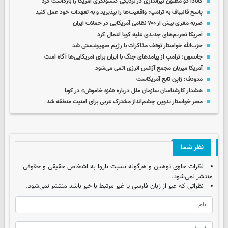
کانادا دو مظنون تیراندازی در نزدیکی کنسولگری آمریکا را بازداشت کرد
پاسخ قالیباف به ترامپ: واقعیت‌ها را بپذیرید و به تعهدات خود عمل کنید
ضربه مغزی بیش از ۷۰۰ نظامی آمریکایی در حملات ایران
آمریکا تحریم‌های جدیدی علیه کوبا اعمال کرد
حزب‌الله خواستار توقف مذاکرات با رژیم صهیونیستی شد
جانسون: ترامپ از پیامدهای جنگ با ایران برای آمریکایی‌ها آگاه است
آمریکا میزبان مجمع آژانس انرژی اتمی می‌شود
مدودف: ژاپن تابع آمریکاست
هشدار کارشناسان سازمان ملل درباره «غزه‌ خاموش» در کوبا
مصر خواستار تدوین چشم‌انداز مشترک عربی برای امنیت منطقه شد
نظر شما
نظرات حاوی توهین و هرگونه نسبت ناروا به اشخاص حقیقی و حقوقی
منتشر نمی‌شود.
نظراتی که غیر از زبان فارسی یا غیر مرتبط با خبر باشد منتشر نمی‌شود.