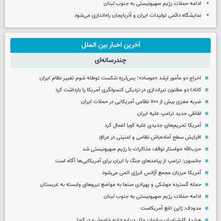
ادامه حملات رژیم صهیونیستی به جنوب لبنان
نمایشگاه دائمی تولیدات ایران و آذربایجان راه‌اندازی می‌شود
آخرین اخبار بین الملل
چندرسانه‌ای
اخراج دو مأمور ارشد «موساد»؛ پس‌لرزه شکست توطئه شوم تغییر نظام ایران
کانادا دو مظنون تیراندازی در نزدیکی کنسولگری آمریکا را بازداشت کرد
ضربه مغزی بیش از ۷۰۰ نظامی آمریکایی در حملات ایران
لفاظی جدید ترامپ علیه ایران
آمریکا تحریم‌های جدیدی علیه کوبا اعمال کرد
افزایش سطح آماده‌باش نظامی و امنیتی در عراق
حزب‌الله خواستار توقف مذاکرات با رژیم صهیونیستی شد
جانسون: ترامپ از پیامدهای جنگ با ایران برای آمریکایی‌ها آگاه است
آمریکا میزبان مجمع آژانس انرژی اتمی می‌شود
حمله گسترده موشکی و پهپادی صنعا به مواضع نیروهای وابسته به عربستان
ادامه حملات رژیم صهیونیستی به جنوب لبنان
مدودف: ژاپن تابع آمریکاست
هشدار کارشناسان سازمان ملل درباره «غزه‌ خاموش» در کوبا