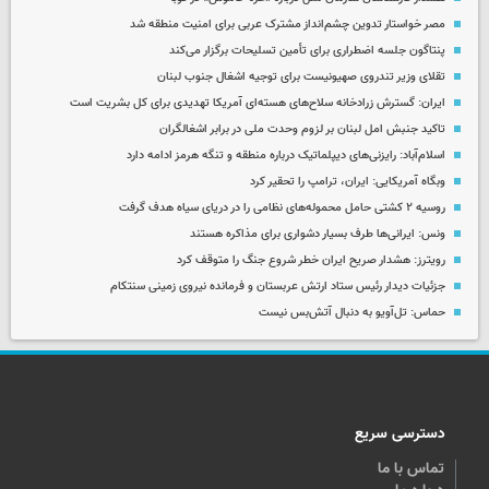
مصر خواستار تدوین چشم‌انداز مشترک عربی برای امنیت منطقه شد
پنتاگون جلسه اضطراری برای تأمین تسلیحات برگزار می‌کند
تقلای وزیر تندروی صهیونیست برای توجیه اشغال جنوب لبنان
ایران: گسترش زرادخانه سلاح‌های هسته‌ای آمریکا تهدیدی برای کل بشریت است
تاکید جنبش امل لبنان بر لزوم وحدت ملی در برابر اشغالگران
اسلام‌آباد: رایزنی‌های دیپلماتیک درباره منطقه و تنگه هرمز ادامه دارد
وبگاه آمریکایی: ایران، ترامپ را تحقیر کرد
روسیه ۲ کشتی حامل محموله‌های نظامی را در دریای سیاه هدف گرفت
ونس: ایرانی‌ها طرف بسیار دشواری برای مذاکره هستند
رویترز: هشدار صریح ایران خطر شروع جنگ را متوقف کرد
جزئیات دیدار رئیس ستاد ارتش عربستان و فرمانده نیروی زمینی سنتکام
حماس: تل‌آویو به دنبال آتش‌بس نیست
دسترسی سریع
تماس با ما