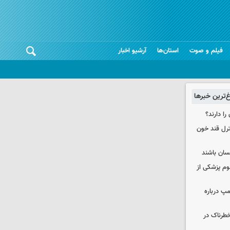
فیلم و صوت
استان‌ها
آرشیو اخبار
غ‌ترین خبرها
را دارند؟
نترل قند خون
نسان باشند
لوم پزشکی از
مپ درباره
طرناک در