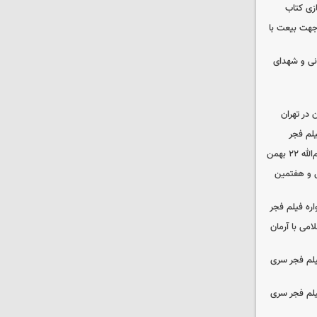
زی کتاب
 جهت بیعت با
نی و شهدای
در تهران
لم فجر
 بهمن
‌ و هفتمین
اره فیلم فجر
امی با آرمان
یلم فجر سری
یلم فجر سری