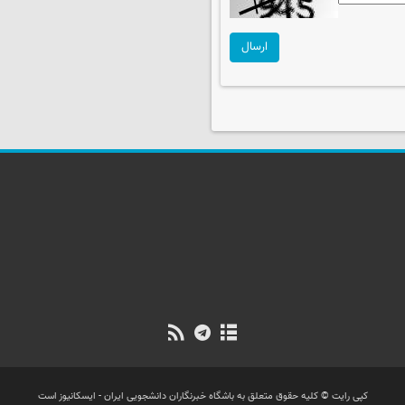
ارسال
کپی رایت © کلیه حقوق متعلق به باشگاه خبرنگاران دانشجویی ایران - ایسکانیوز است