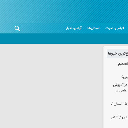
فیلم و صوت
استان‌ها
آرشیو اخبار
غ‌ترین خبرها
 تصمیم
می؟
 در آموزش
علمی در
هواشناسی ایران| رگبارو رعد و برق در ۱۵ استان /
حمله مسلحانه به قهوه‌خانه‌ای در زاهدان / ۲ نفر