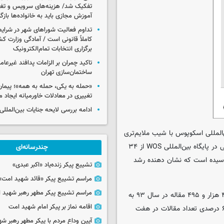
تفکیک شد/ هزینه‌های سرویس و تغذی
آموزش مجازی باید به خانواده‌ها بازگ
تداوم فعالیت شوراهای شهر در شرای
کاملاً قانونی است / آمادگی وزارت کش
برگزاری انتخابات تمام‌الکترونیک
تاکید چمران بر الزامات پدافند غیرعام
ساختمان‌سازی تهران
«حمله به یکی، حمله به همه»؛ پیما
تغییری در معادلات خاورمیانه ایجاد م
ادامه بررسی لایحه جنایات بین‌الملل
‌المللی اسکوپوس با شیب ملایم‌تری
نسبت به WOS رشد داشته است. به طوری که تعداد مقالات علمی ایرانی در پایگاه بین‌المللی WOS از ۳۴
چندرسانه‌ای
و هشت مقاله در سال ۹۳ به ۷۰ هزار و ۶۶۵ مقاله در سال ۱۴۰۰ رسیده است که نشان دهنده رشد
تشییع پیکر زنده‌یاد «اکبر عبدی»
مراسم تشییع پیکر «قائد شهید امت»
مراسم تشییع پیکر مطهر رهبر شهید ان
همچنین تعداد مقالات علمی ایرانی در پایگاه بین‌المللی اسکوپوس از ۴۵ هزار و ۴۹۵ مقاله در سال ۹۳ به
اقامه نماز بر پیکر امام شهید امت
۷۶ هزار و ۷۶۴ مقاله در سال ۱۴۰۰ رسیده است که نشان‌دهنده رشد ۶۷ درصدی تعداد مقالات در هفت
آیین وداع مردم با پیکر مطهر رهبر شه