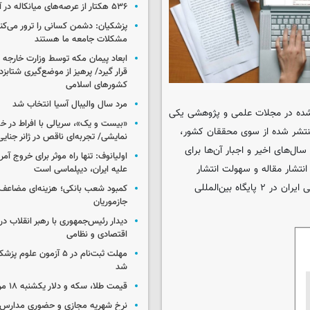
۵۳۶ هکتار از عرصه‌های میانکاله در آتش سوخت
پزشکیان: دشمن کسانی را ترور می‌کن
مشکلات جامعه ما هستند
ابعاد پیمان مکه توسط وزارت خارجه 
قرار گیرد/ پرهیز از موضع‌گیری شتابزده
کشورهای اسلامی
مرد سال والیبال آسیا انتخاب شد
شده در مجلات علمی و پژوهشی یکی
«بیست و یک»، سریالی با افراط در 
نتشر شده از سوی محققان کشور،
نمایشی/ تجربه‌ای ناقص در ژانر جنای
ل‌های اخیر و اجبار آن‌ها برای
اولیانوف: تنها راه موثر برای خروج آمر
انتشار مقاله و سهولت انتشار
علیه ایران، دیپلماسی است
مقالات در برخی رشته‌های فنی است. در ادامه نمودار تعداد مقالات علمی ایران در ۲ پایگاه‌ بین‌المللی
کمبود شعب بانکی؛ هزینه‌ای مضاعف
جازموریان
دیدار رئیس‌جمهوری با رهبر انقلاب در
اقتصادی و نظامی
مهلت ثبت‌نام در ۵ آزمون عل
شد
قیمت طلا، سکه و دلار یکشنبه ۱۸ مرداد ۱۴۰۵
نرخ شهریه مجازی و حضوری مدارس غ