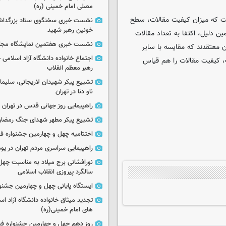
مصلی امام خمینی (ره)
است که میزان کیفیت مقالات، سطح
نشست خبری سخنگوی ستاد بزرگدا
خونین رهبر شهید
دلیل، اکتفا به تعداد مقالات
نشست خبری هفتمین نمایشگاه مجا
معتقدند که مقایسه با سایر
اجتماع خانواده دانشگاه آزاد اسلامی
، کیفیت مقالات را هم قیاس
رهبر معظم انقلاب
تشییع پیکر شهیدان لاریجانی، سلیما
ناو دنا در تهران
راهپیمایی روز جهانی قدس در تهران
تشییع پیکر مطهر شهدای جنگ رمضان 
اختتامیه چهل و چهارمین جشنواره فی
راهپیمایی سراسری مردم تهران در یوم‌الله ۲۲
نورافشانی برج میلاد به مناسبت چهل
سالگرد پیروزی انقلاب اسلامی
ایستگاه پایانی چهل و چهارمین جشنو
تجدید میثاق خانواده دانشگاه آزاد اسل
های امام خمینی(ره)
روز دهم چهل و چهارمین جشنواره ف