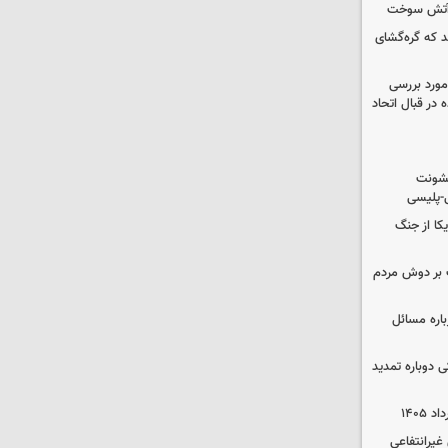
د که گره‌گشای
مورد بررسی
 در قبال اتحاد
خشونت
ی-پلیسی
یکا از جنگ
 بر دوش مردم
باره مسائل
وم پزشکی دوباره تمدید
یرانتفاعی