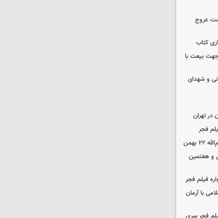
شت عروج
زی کتاب
 جهت بیعت با
نی و شهدای
در تهران
لم فجر
 بهمن
‌ و هفتمین
اره فیلم فجر
امی با آرمان
یلم فجر سری