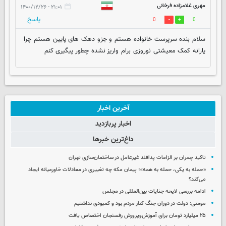
مهری غلامزاده فرخانی
۲۱:۰۱ - ۱۴۰۰/۱۲/۲۶
پاسخ
0
0
سلام بنده سرپرست خانواده هستم و جزو دهک های پایین هستم چرا
یارانه کمک معیشتی نوروزی برام واریز نشده چطور پیگیری کنم
آخرین اخبار
اخبار پربازدید
داغ‌ترین خبرها
تاکید چمران بر الزامات پدافند غیرعامل در ساختمان‌سازی تهران
«حمله به یکی، حمله به همه»؛ پیمان مکه چه تغییری در معادلات خاورمیانه ایجاد
می‌کند؟
ادامه بررسی لایحه جنایات بین‌المللی در مجلس
مومنی: دولت در دوران جنگ کنار مردم بود و کمبودی نداشتیم
۲۵ میلیارد تومان برای آموزش‌وپرورش رفسنجان اختصاص یافت