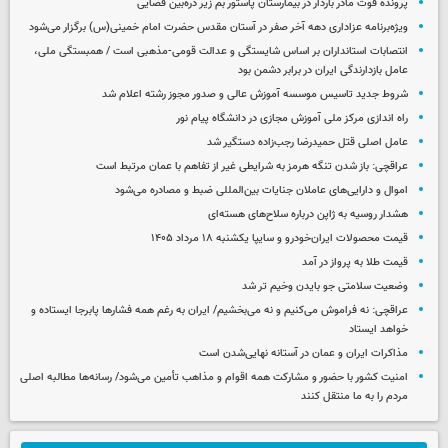
پرونده فوت مادر باردار در بیمارستان پاستور بم زیر ذره‌بین قضایی
ویژه‌برنامه عزاداری دهه آخر صفر در آستان مقدس حضرت امام خمینی(س) برگزار می‌شود
انتصابات استانداران بر اساس شایستگی و عدالت قومی-مذهبی است / همبستگی ملی،
عامل بازدارندگی ایران در برابر دشمن بود
شروط جدید تاسیس موسسه آموزش عالی و صدور مجوز رشته اعلام شد
راه اندازی مرکز ملی آموزش مجازی در دانشگاه پیام نور
عامل اصلی قتل حمیدرضا رجب‌زاده دستگیر شد
عراقچی: باز شدن تنگه هرمز به شرایطی غیر از تفاهم با عمان مرتبط است
اموال و دارایی‌های عاملان جنایات بین‌المللی ضبط و مصادره می‌شود
هشدار روسیه به ژاپن درباره سلاح‌های هسته‌ای
قیمت محصولات ایران‌خودرو و سایپا یکشنبه ۱۸ مرداد ۱۴۰۵
قیمت طلا به پرواز در آمد
وضعیت سلامتی جو بایدن وخیم تر شد
عراقچی: نه فراموش می‌کنیم و نه می‌بخشیم/ ایران به رغم همه فشارها پابرجا ایستاده و
خواهد ایستاد
مذاکرات ایران و عمان در آستانه نهایی‌شدن است
امنیت کشور با حضور و مشارکت همه اقوام و مذاهب تأمین می‌شود/ رسانه‌ها مطالبه اصلی
مردم را به ما منتقل کنند