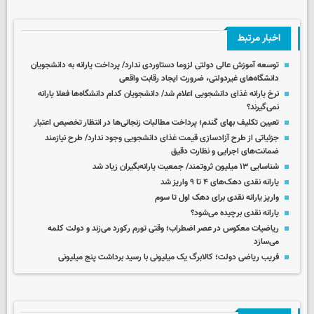
اخبار مرتبط
توسعه آموزش عالی دولتی لزوما دستاوردی ندارد/ پرداخت یارانه به دانشجویان
دانشگاه‌های غیردولتی، ضرورت ایجاد رقابت واقعی
نرخ یارانه غذای دانشجویی اعلام شد/ دانشجویان کدام دانشگاه‌ها فعلا یارانه
نمی‌گیرند؟
تعیین تکلیف بهای گندم؛ پرداخت مطالبات زنجانی‌ها در انتظار تخصیص اعتبار
جزئیاتی از طرح آزادسازی قیمت‌ غذای دانشجویی وجود ندارد/ طرح نیازمند
ضمانت‌های اجرایی و نظارت دقیق
شناسایی ۱۳ میلیون ثروتمند/ جمعیت یارانه‌بگیران زیاد شد
یارانه نقدی دهک‌های ۴ تا ۹ واریز شد
واریز یارانه نقدی برای دهک اول تا سوم
یارانه نقدی برچیده می‌شود؟
ریاضیات معکوس در عصر اضطراب؛ وقتی تورم رکورد می‌زند و دولت کلمه
می‌سازد
فریب ریاضی دولت؛ کالابرگ یک میلیونی با رسید برداشت پنج میلیونی