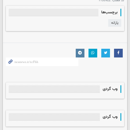
کد مطلب:
1133922
برچسب‌ها
یارانه­
وب گردی
وب گردی