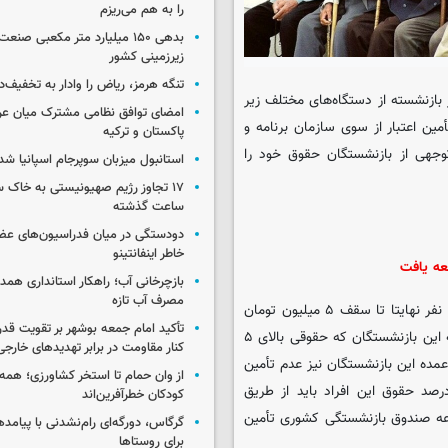
را به هم می‌ریزم
بدهی ۱۵۰ میلیارد متر مکعبی صن
زیرزمینی کشور
تنگه هرمز، ریاض را وادار به تخفیف‌
ی که یک میلیون و ۶۵۰ هزار بازنشسته از دستگاه‌های مختلف زیر
امضای توافق نظامی مشترک میان عر
ین اعتبار از سوی سازمان برنامه و
پاکستان و ترکیه
وجهی از بازنشستگان حقوق خود را
استانبول میزبان سوپرجام اسپانیا شد
ساعت گذشته
دودستگی در میان فدراسیون‌های عضو
خاطر اینفانتینو
عه یافت
بازچرخانی آب؛ راهکار استانداری هم
مصرف آب تازه
از میان یک میلیون و ۶۵۰ هزار بازنشسته این صندوق، حقوق ۵۰۰ هزار نفر نهایتا تا سقف ۵ میلیون تومان
تأکید امام جمعه بوشهر بر تقویت قد
است که حقوق اسفند خود را در ۳ روز گذشته دریافت کرده‌اند اما بقیه این بازنشستگان که حقوقی بالای ۵
کنار مقاومت در برابر تهدیدهای خارجی
ده‌ این بازنشستگان نیز عدم تأمین
از وان حمام تا استخر کشاورزی؛ همه 
ر از سوی سازمان برنامه و بودجه اعلام شده است؛ حدود ۹۷ درصد حقوق این افراد باید از طریق
کودکان خطرآفرین‌اند
عه صندوق بازنشستگی کشوری تأمین
گرگاس، دورگه‌ای رام‌نشدنی با پیامد
برای روستاها