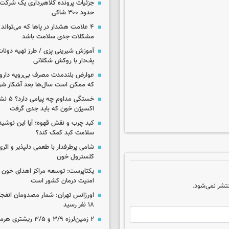
جزئیات پرونده کلاهبرداری یک شرکت 
حدود ۳۰۰ شاکی
۴ علامت هشدار در پاها که می‌تواند 
مشکلات جدی سلامت باشد
آموزش شیرینی پزی / طرز تهیه دونات
پف‌دار با روکش شکلاتی
عوارض بلندمدت مصرف بی‌رویه دارو؛
که ممکن است سال‌ها بعد آشکار شو
خستگی مداوم
اکسیژن خون که باید جدی گرفت
کبد چرب و نقش قهوه؛ آیا این نوشیدن
سلامت کبد کمک کند؟
شامی پرطرفدار با طعمی دلپذیر و اثری
کلسترول خون
یکتاپرست: توسعه مراکز اهدای خون 
امنیت درمان کشور است
تشر نمی‌شود.
اورژانس تهران: شمار مصدومان انفجا
۱۸ نفر رسید
۲ زمین‌لرزه ۳/۹ و ۳/۵ ریشتری هرمزگان را لرزاند