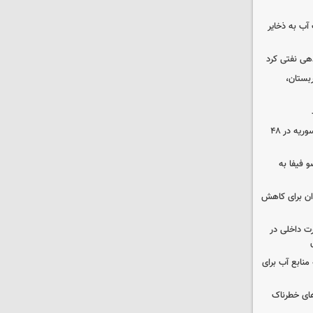
عت آب به ذخایر
دهی نفتی کرد
بستان،
۱۷ تجاوز رژیم صهیونیستی به خاک سوریه در ۴۸
 فیفا به
دان برای کاهش
رت داخلی در
منابع آب برای
های خطرناک