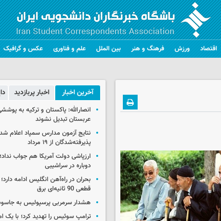
اقتصاد
ورزش
فرهنگ و هنر
بین الملل
علم و فناوری
عکس و گرافیک
آخرین اخبار
اخبار پربازدید
دا
انصارالله: پاکستان و ترکیه به پوششی
عربستان تبدیل نشوند
نتایج آزمون مدارس سمپاد اعلام شد/
پذیرفته‌شدگان از ۱۹ مرداد
ارزپاشی دولت آمریکا هم جواب نداد؛ 
دوباره در سراشیبی
بحران در راه‌آهن انگلیس ادامه دارد؛
قطعی 90 ثانیه‌ای برق
هشدار سرمربی پرسپولیس به جاسو
ترامپ سوئیس را تهدید کرد؛ با یک ام