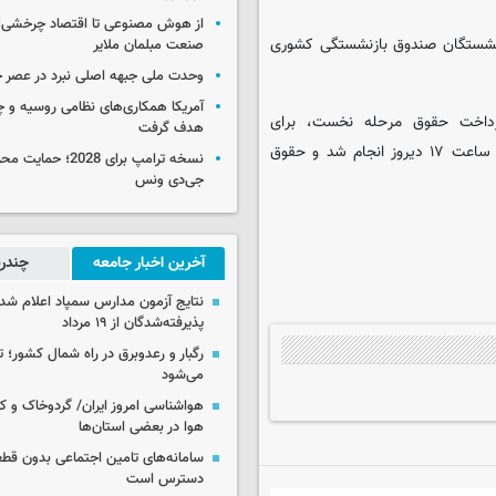
از هوش مصنوعی تا اقتصاد چرخشی؛ 
ق این تعداد از بازنشستگان صندوق بازنشستگی کشوری
صنعت مبلمان ملایر
وحدت ملی جبهه اصلی نبرد در عصر 
آمریکا همکاری‌های نظامی روسیه و چین
رداخت حقوق مرحله نخست، برای
هدف گرفت
بازنشستگانی که حقوق آن‌ها تا ۵ میلیون و ۳۵۰ هزار تومان بوده، تا ساعت ۱۷ دیروز انجام شد و حقوق
نسخه ترامپ برای 2028؛ 
جی‌دی ونس
آخرین اخبار جامعه
چندرس
نتایج آزمون مدارس سمپاد اعلام شد/
پذیرفته‌شدگان از ۱۹ مرداد
رگبار و رعدوبرق در راه شمال کشور؛ ت
می‌شود
هواشناسی امروز ایران/ گردوخاک و
هوا در بعضی استان‌ها
سامانه‌های تامین اجتماعی بدون قطع
دسترس است