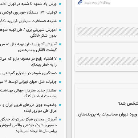
وزش باد شدید تا شنبه در تهران ادامه
توقیف ۱۷۲ دستگاه خودروی لوکس و آپارتمان
شایعه «معافیت سربازان فراری» تکذ
آموزش شیرینی پزی / طرز تهیه سوه
بدون شکر خانگی
آموزش آشپزی / طرز تهیه دال عدس 
گوشت قلقلی و تمرهندی
۷ اشتباه رایج در مصرف دارو که می‌ت
را به خطر بیندازد
دستگیری شوهر در ماجرای گم‌شدن ی
جزئیات قتل جوان تهرانی توسط ۳ مرد پژو سوار
هشدار جدید سازمان جهانی بهداشت د
وضعیت ابولا در کنگو
ه مشخص شد؟
وضعیت جوی مرزهای غربی ایران و شه
عراق طی دو روز آینده
ورود دیوان محاسبات به پرونده‌های
آموزش مجازی هرگز نمی‌تواند جایگز
حضوری شود/ بازدهی واقعی آموزش ب
پیام‌رسان‌ها ایجاد نمی‌شود