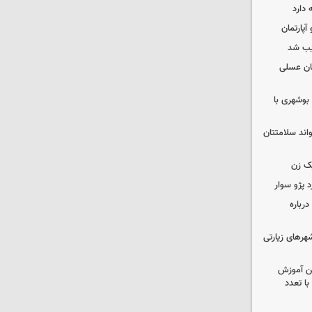
 دارد
یب شد
ان عسلی
بوشهری با
واند سلامتتان
ک زن
رباره
رهای زیارتی
ین آموزش
ا تعدد