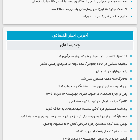
احداث مجتمع آموزشی رفاهی فرهنگیان بافت با اعتبار ۴۵ میلیارد تومان
۲۰ تخت جدید به اورژانس بیمارستان پاستور بم اضافه شد
طنین مرگ بر آمریکا در قلب چرام
آخرین اخبار اقتصادی
چندرسانه‌ای
۱۹۴ هزار انشعاب غیر مجاز از شبکه برق جمع‌آوری شد
ترافیک سنگین در جاده چالوس/ تردد روان در مرزهای زمینی کشور
پاییز پرباران در راه ایران
کالابرگ سه دهک مشمول شارز شد
بازار اجاره مسکن در بن‌بست؛ سقف‌گذاری جواب نداد
رهن و اجاره آپارتمان در جنوب تهران چهارشنبه ۱۴ مرداد ۱۴۰۵
کالابرگ یک میلیونی در نبرد با تورم سه‌رقمی
پرداخت مستقیم مزد کافی نیست؛ پیمانکاران باید حذف شوند
موج بازگشت زائران اربعین حسینی / مرز مهران در صدر مسیرهای ورودی به کشور
بورس رشد کرد/ شکستن رکورد تاریخی کانال ۵.۴ میلیون واحدی
حساب‌ شرکت ملی نفت ایران بسته شد
قیمت جدید برنج ایرانی چهارشنبه ۱۴ مرداد ۱۴۰۵