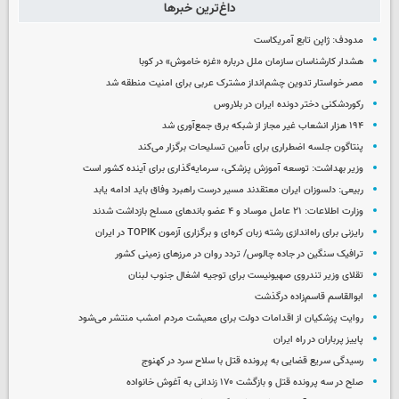
داغ‌ترین خبرها
مدودف: ژاپن تابع آمریکاست
هشدار کارشناسان سازمان ملل درباره «غزه‌ خاموش» در کوبا
مصر خواستار تدوین چشم‌انداز مشترک عربی برای امنیت منطقه شد
رکوردشکنی دختر دونده ایران در بلاروس
۱۹۴ هزار انشعاب غیر مجاز از شبکه برق جمع‌آوری شد
پنتاگون جلسه اضطراری برای تأمین تسلیحات برگزار می‌کند
وزیر بهداشت: توسعه آموزش پزشکی، سرمایه‌گذاری برای آینده کشور است
ربیعی: دلسوزان ایران معتقدند مسیر درست راهبرد وفاق باید ادامه یابد
وزارت اطلاعات: ۲۱ عامل موساد و ۴ عضو باندهای مسلح بازداشت شدند
رایزنی برای راه‌اندازی رشته زبان کره‌ای و برگزاری آزمون TOPIK در ایران
ترافیک سنگین در جاده چالوس/ تردد روان در مرزهای زمینی کشور
تقلای وزیر تندروی صهیونیست برای توجیه اشغال جنوب لبنان
ابوالقاسم قاسم‌زاده درگذشت
روایت پزشکیان از اقدامات دولت برای معیشت مردم امشب منتشر می‌شود
پاییز پرباران در راه ایران
رسیدگی سریع قضایی به پرونده قتل با سلاح سرد در کهنوج
صلح در سه پرونده قتل و بازگشت ۱۷۰ زندانی به آغوش خانواده