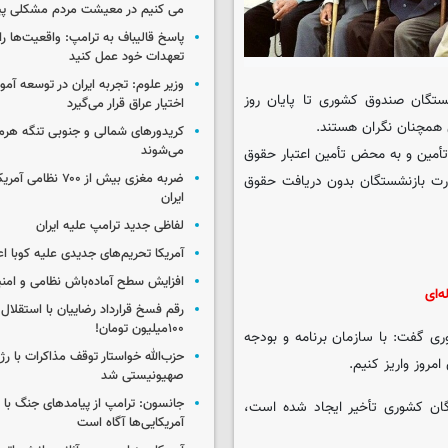
می کنیم در معیشت مردم مشکلی پی
پاسخ قالیباف به ترامپ: واقعیت‌ها را 
تعهدات خود عمل کنید
وزیر علوم: تجربه ایران در توسعه آم
ستگان صندوق کشوری تا پایان روز
اختیار عراق قرار می‌گیرد
کریدورهای شمالی و جنوبی تنگه هر
می‌شوند
 تأمین و به محض تأمین اعتبار حقوق
ضربه مغزی بیش از ۷۰۰ 
شد و در غیر این صورت بازنشستگان بدون دریافت حقوق
ایران
لفاظی جدید ترامپ علیه ایران
آمریکا تحریم‌های جدیدی علیه کوبا اع
افزایش سطح آماده‌باش نظامی و امنی
‌ای
رقم فسخ قرارداد رضاییان با استقلال
۱۰۰میلیون تومان!
 گفت: با سازمان برنامه و بودجه
حزب‌الله خواستار توقف مذاکرات با رژ
مروز واریز کنیم.
صهیونیستی شد
جانسون: ترامپ از پیامدهای جنگ با ای
ان کشوری تأخیر ایجاد شده است،
آمریکایی‌ها آگاه است