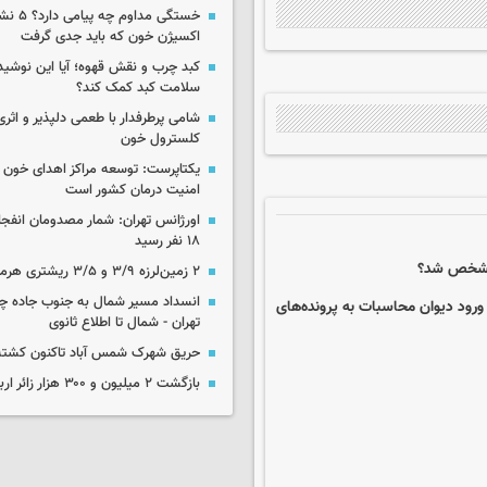
خستگی مداوم
اکسیژن خون که باید جدی گرفت
کبد چرب و نقش قهوه؛ آیا این نوشیدن
سلامت کبد کمک کند؟
شامی پرطرفدار با طعمی دلپذیر و اثری
کلسترول خون
یکتاپرست: توسعه مراکز اهدای خون 
امنیت درمان کشور است
اورژانس تهران: شمار مصدومان انفجا
۱۸ نفر رسید
ه مشخص شد؟
۲ زمین‌لرزه ۳/۹ و ۳/۵ ریشتری هرمزگان را لرزاند
انسداد مسیر شمال به جنوب جاده چال
ورود دیوان محاسبات به پرونده‌های
تهران - شمال تا اطلاع ثانوی
حریق شهرک شمس آباد تاکنون کشته
بازگشت ۲ میلیون و ۳۰۰ هزار زائر اربعین به کشور