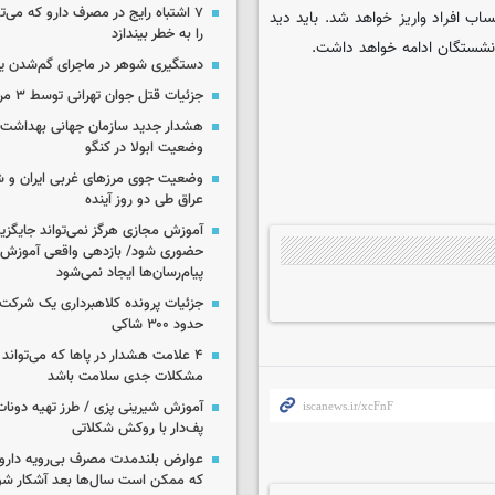
۷ اشتباه رایج در مصرف دارو که می‌ت
ب افراد واریز خواهد شد. باید دید
را به خطر بیندازد
نشستگان ادامه خواهد داشت.
دستگیری شوهر در ماجرای گم‌شدن ی
جزئیات قتل جوان تهرانی توسط ۳ مرد پژو سوار
هشدار جدید سازمان جهانی بهداشت د
وضعیت ابولا در کنگو
وضعیت جوی مرزهای غربی ایران و شه
عراق طی دو روز آینده
آموزش مجازی هرگز نمی‌تواند جایگز
حضوری شود/ بازدهی واقعی آموزش ب
پیام‌رسان‌ها ایجاد نمی‌شود
جزئیات پرونده کلاهبرداری یک شرکت 
حدود ۳۰۰ شاکی
۴ علامت هشدار در پاها که می‌تواند 
مشکلات جدی سلامت باشد
آموزش شیرینی پزی / طرز تهیه دونات
پف‌دار با روکش شکلاتی
عوارض بلندمدت مصرف بی‌رویه دارو؛
که ممکن است سال‌ها بعد آشکار شو