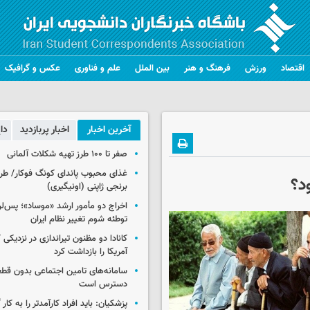
اقتصاد
ورزش
فرهنگ و هنر
بین الملل
علم و فناوری
عکس و گرافیک
آخرین اخبار
اخبار پربازدید
دا
صفر تا ۱۰۰ طرز تهیه شکلات آلمانی
غذای محبوب پاندای کونگ فوکار/ طرز
د؟
برنجی ژاپنی (اونیگیری)
اخراج دو مأمور ارشد «موساد»؛ پس‌
توطئه شوم تغییر نظام ایران
کانادا دو مظنون تیراندازی در نزدیکی
آمریکا را بازداشت کرد
سامانه‌های تامین اجتماعی بدون قطع
دسترس است
پزشکیان: باید افراد کارآمدتر را به کار