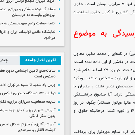
آمریکا میزبان مجمع آژانس انرژی اتم
فقط ۵۰۰ هزار نفر از بازنشستگان صندوق بازنشستگی که سقف حقوق آنها ۵ میلیون تومان است، حقوق
حمله گسترده موشکی و پهپادی صنعا
ستگی کشوری تا کنون حقوق اسفندماه
نیروهای وابسته به عربستان
ادامه حملات رژیم صهیونیستی به جن
سیدگی به موضوع
نمایشگاه دائمی تولیدات ایران و آذربای
می‌شود
 در نامه‌ای از محمد مخبر، معاون
آخرین اخبار جامعه
چندرس
. در بخشی از این نامه آمده است:
«اینکه توسط صندوق بازنشستگی کشوری، پس از مدت زیادی تاخیر در پرداخت، در روز ۲۷ اسفند اعلام شود
سامانه‌های تامین اجتماعی بدون قطع
دسترس است
 زمان واریز مشخص نباشد، رویکرد
وزش باد شدید تا شنبه در تهران ادامه
 خصوصش تدبیر نشده و مدیران با
توقیف ۱۷۲ دستگاه خودروی لوکس و آپارتمان
تگی دارند. آیا صندوق بازنشستگی
شایعه «معافیت سربازان فراری» تکذ
البا عیالوار هستند) چگونه در روز
پایانی سال و افزایش قیمت کالاهای اساسی، مایحتاج عید و نوروز ۱۴۰۱ را تهیه کنند؛ درحالیکه حقوق او
آموزش شیرینی پزی / طرز تهیه سوه
بدون شکر خانگی
آموزش آشپزی / طرز تهیه دال عدس 
گوشت قلقلی و تمرهندی
 کرد: منابع موردنیاز برای پرداخت