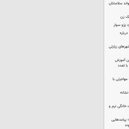
واند سلامتتان
ک زن
رباره
رهای زیارتی
ین آموزش
ا تعدد
مهاجرتی با
نشانه
 خانگی نرم و
 پیامدهایی
ند