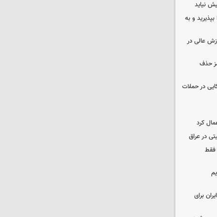
ش نیاید
بپذیرید و به
وزش عالی در
مز حذف
نظامی آمریکایی در حملات
مال کرد
تی در عراق
 فقط
یم
ران برای