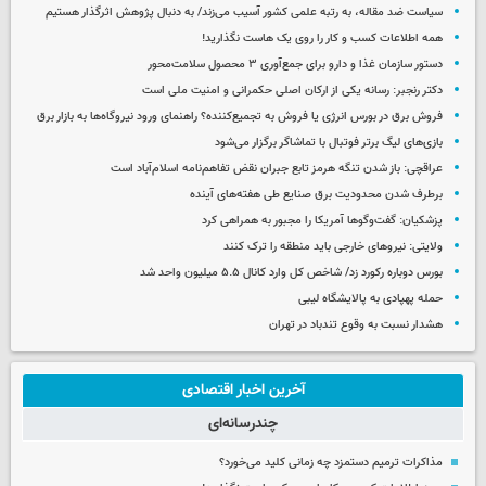
سیاست ضد مقاله، به رتبه علمی کشور آسیب می‌زند/ به دنبال پژوهش اثرگذار هستیم
همه اطلاعات کسب‌ و کار را روی یک هاست نگذارید!
دستور سازمان غذا و دارو برای جمع‌آوری ۳ محصول سلامت‌محور
دکتر رنجبر: رسانه یکی از ارکان اصلی حکمرانی و امنیت ملی است
فروش برق در بورس انرژی یا فروش به تجمیع‌کننده؟ راهنمای ورود نیروگاه‌ها به بازار برق
بازی‌های لیگ برتر فوتبال با تماشاگر برگزار می‌شود
عراقچی: باز شدن تنگه هرمز تابع جبران نقض تفاهم‌نامه اسلام‌آباد است
برطرف شدن محدودیت‌ برق صنایع طی هفته‌های آینده
پزشکیان: گفت‌وگوها آمریکا را مجبور به همراهی کرد
ولایتی: نیروهای خارجی باید منطقه را ترک کنند
بورس دوباره رکورد زد/ شاخص کل وارد کانال ۵.۵ میلیون واحد شد
حمله پهپادی به پالایشگاه لیبی
هشدار نسبت به وقوع تندباد در تهران
آخرین اخبار اقتصادی
چندرسانه‌ای
مذاکرات ترمیم دستمزد چه زمانی کلید می‌خورد؟