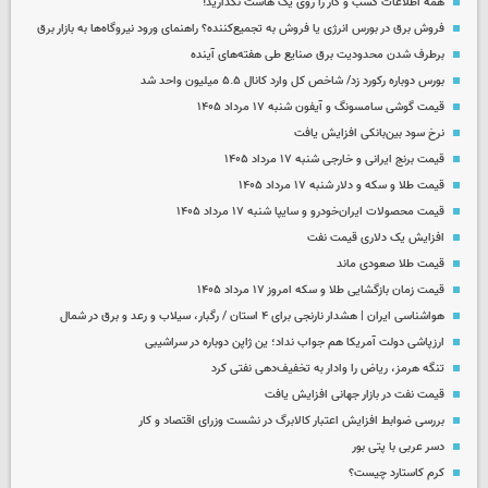
همه اطلاعات کسب‌ و کار را روی یک هاست نگذارید!
فروش برق در بورس انرژی یا فروش به تجمیع‌کننده؟ راهنمای ورود نیروگاه‌ها به بازار برق
برطرف شدن محدودیت‌ برق صنایع طی هفته‌های آینده
بورس دوباره رکورد زد/ شاخص کل وارد کانال ۵.۵ میلیون واحد شد
قیمت گوشی سامسونگ و آیفون شنبه ۱۷ مرداد ۱۴۰۵
نرخ سود بین‌بانکی افزایش یافت
قیمت برنج ایرانی و خارجی شنبه ۱۷ مرداد ۱۴۰۵
قیمت طلا و سکه و دلار شنبه ۱۷ مرداد ۱۴۰۵
قیمت محصولات ایران‌خودرو و سایپا شنبه ۱۷ مرداد ۱۴۰۵
افزایش یک دلاری قیمت نفت
قیمت طلا صعودی ماند
قیمت زمان بازگشایی طلا و سکه امروز ۱۷ مرداد ۱۴۰۵
هواشناسی ایران | هشدار نارنجی برای ۴ استان / رگبار، سیلاب و رعد و برق در شمال
ارزپاشی دولت آمریکا هم جواب نداد؛ ین ژاپن دوباره در سراشیبی
تنگه هرمز، ریاض را وادار به تخفیف‌دهی نفتی کرد
قیمت نفت در بازار جهانی افزایش یافت
بررسی ضوابط افزایش اعتبار کالابرگ در نشست وزرای اقتصاد و کار
دسر عربی با پتی بور
کرم کاستارد چیست؟