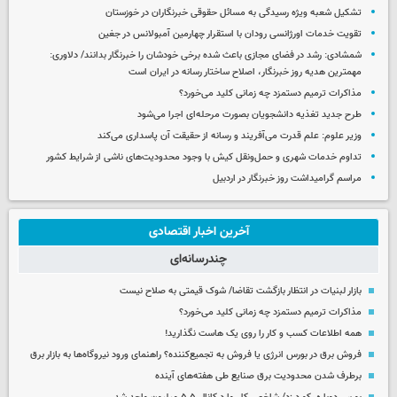
تشکیل شعبه ویژه رسیدگی به مسائل حقوقی خبرنگاران در خوزستان
تقویت خدمات اورژانسی رودان با استقرار چهارمین آمبولانس در جغین
شمشادی: رشد در فضای مجازی باعث شده برخی خودشان را خبرنگار بدانند/ دلاوری:
مهمترین هدیه‌ روز خبرنگار، اصلاح ساختار رسانه در ایران است
مذاکرات ترمیم دستمزد چه زمانی کلید می‌خورد؟
طرح جدید تغذیه دانشجویان بصورت مرحله‌ای اجرا می‌شود
وزیر علوم: علم قدرت می‌آفریند و رسانه از حقیقت آن پاسداری می‌کند
تداوم خدمات شهری و حمل‌ونقل کیش با وجود محدودیت‌های ناشی از شرایط کشور
مراسم گرامیداشت روز خبرنگار در اردبیل
آخرین اخبار اقتصادی
چندرسانه‌ای
بازار لبنیات در انتظار بازگشت تقاضا/ شوک قیمتی به صلاح نیست
مذاکرات ترمیم دستمزد چه زمانی کلید می‌خورد؟
همه اطلاعات کسب‌ و کار را روی یک هاست نگذارید!
فروش برق در بورس انرژی یا فروش به تجمیع‌کننده؟ راهنمای ورود نیروگاه‌ها به بازار برق
برطرف شدن محدودیت‌ برق صنایع طی هفته‌های آینده