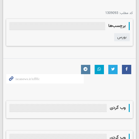
کد مطلب:
1309093
برچسب‌ها
بورس
وب گردی
وب گردی