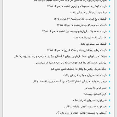
بورس دوباره رکورد زد/ شاخص کل وارد کانال ۵.۵ میلیون واحد شد
قیمت گوشی سامسونگ و آیفون شنبه ۱۷ مرداد ۱۴۰۵
نرخ سود بین‌بانکی افزایش یافت
قیمت برنج ایرانی و خارجی شنبه ۱۷ مرداد ۱۴۰۵
قیمت طلا و سکه و دلار شنبه ۱۷ مرداد ۱۴۰۵
قیمت محصولات ایران‌خودرو و سایپا شنبه ۱۷ مرداد ۱۴۰۵
افزایش یک دلاری قیمت نفت
قیمت طلا صعودی ماند
قیمت زمان بازگشایی طلا و سکه امروز ۱۷ مرداد ۱۴۰۵
هواشناسی ایران | هشدار نارنجی برای ۴ استان / رگبار، سیلاب و رعد و برق در شمال
ارزپاشی دولت آمریکا هم جواب نداد؛ ین ژاپن دوباره در سراشیبی
تنگه هرمز، ریاض را وادار به تخفیف‌دهی نفتی کرد
قیمت نفت در بازار جهانی افزایش یافت
بررسی ضوابط افزایش اعتبار کالابرگ در نشست وزرای اقتصاد و کار
دسر عربی با پتی بور
کرم کاستارد چیست؟
طرز تهیه دسر پان اسپانیا ساده
طرز تهیه دسر بیسکویتی با ژله پرتقالی
آمبولی پا چیست؟ علائم، علل و راه درمان آن