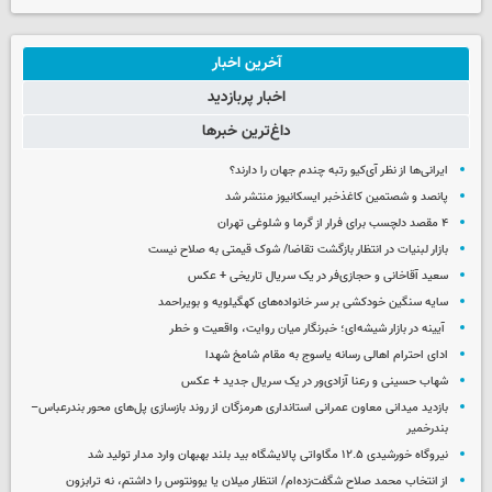
آخرین اخبار
اخبار پربازدید
داغ‌ترین خبرها
ایرانی‌ها از نظر آی‌کیو رتبه چندم جهان را دارند؟
پانصد و شصتمین کاغذخبر ایسکانیوز منتشر شد
۴ مقصد دلچسب برای فرار از گرما و شلوغی تهران
بازار لبنیات در انتظار بازگشت تقاضا/ شوک قیمتی به صلاح نیست
سعید آقاخانی و حجازی‌فر در یک سریال تاریخی + عکس
سایه سنگین خودکشی بر سر خانواده‌های کهگیلویه و بویراحمد
آیینه در بازار شیشه‌ای؛ خبرنگار میان روایت، واقعیت و خطر
ادای احترام اهالی رسانه یاسوج به مقام شامخ شهدا
شهاب حسینی و رعنا آزادی‌ور در یک سریال جدید + عکس
بازدید میدانی معاون عمرانی استانداری هرمزگان از روند بازسازی پل‌های محور بندرعباس–
بندرخمیر
نیروگاه خورشیدی ۱۲.۵ مگاواتی پالایشگاه بید بلند بهبهان وارد مدار تولید شد
از انتخاب محمد صلاح شگفت‌زده‌ام/ انتظار میلان یا یوونتوس را داشتم، نه ترابزون