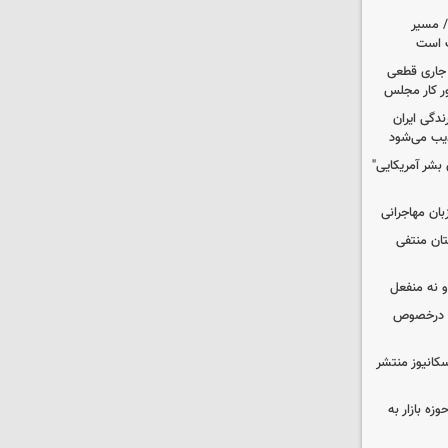
م/ مسیر
ت است
ل جاری قطعی
ر کار مجلس
دگی ایران
یب می‌شود
بشر آمریکایی"
بان مهاجرانی
ستان منتفی
 و نه منفعل
ت درخصوص
کانیوز منتشر
زه بازار به