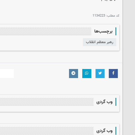
کد مطلب:
1134223
برچسب‌ها
رهبر معظم انقلاب
وب گردی
وب گردی