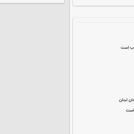
کذب است
ان لبنان
 است