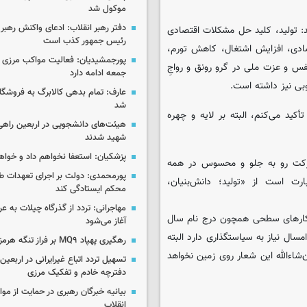
موکول شد
دفتر رهبر انقلاب: ادعای واکنش رهبر 
د: تولید، کلید حل مشکلات اقتصادی
رئیس جمهور کذب است
ادی، افزایش اشتغال، کاهش تورم،
پورجمشیدیان: فعالیت مواکب مرزی ار
فس و عزت ملی در گرو رونق و رواجِ
جمعه ادامه دارد
وبی نیز داشته است.
عارف: تمام بدهی کالابرگ به فروشگاه
شد
أکید می‌کنم، البته بر لایه و چهره
هیئت‌های دانشجویی در اربعین راهی
شهید شدند
پزشکیان: استعفا نخواهم داد و خواه
 حرکت رو به جلو و محسوس در همه
پورمحمدی: دولت بر اجرای تعهدات ط
صادی دانستند و افزودند: بنابراین شعار سال ۱۴۰۱ عبارت است از «تولید؛ دانش‌بنیان،
محکم ایستادگی کند
ه کارهای سطحی همچون درج نام سال
آغاز می‌شود
سال نیاز به سیاستگذاری دارد البته
رهگیری پهپاد MQ۹ بر فراز تنگه هرمز
شاءالله این شعار روی زمین نخواهد
تسهیل تردد اتباع غیرایرانی در اربعی
دفترچه خادم و تفکیک مرزی
بیانیه خبرگان رهبری در حمایت از مو
انقلاب