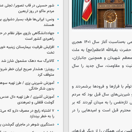
شور حسینی در قاب تصویر/ تجلی عش
مردم ماکو در روز اربعین
ونس: ایرانی‌ها طرف بسیار دشواری بر
هستند
جهاددانشگاهی بازوی مؤثر نظام در 
راهبردی کشور است
، رهبر معظم انقلاب اسلامی در پیامی به‌مناسبت آغاز سال ۱۴۰۱ هجری
حضرت بقیةالله الاعظم(عج) به ملت
تخت
 معظم شهیدان و همچنین جانبازان،
کالابرگ سه دهک مشمول شارز شد
منیت و مقاومت، سال جدید را سال
رویترز: هشدار صریح ایران خطر شروع
متوقف کرد
آموزش شیرینی پزی / طرز تهیه سوه
های دیگر سالی توأم با فرازها و فرودها برشمردند و
بدون شکر خانگی
 شیرینی‌های سال قبل بود که مردم
آموزش آشپزی / طرز تهیه دال عدس 
تازه‌نفس را به میدان آوردند که بر
گوشت قلقلی و تمرهندی
 محترم قبل است و امیدهایی را در
۷ اشتباه رایج در مصرف دارو که می‌ت
را به خطر بیندازد
دستگیری شوهر در ماجرای گم‌شدن ی
سن برای همگان را از دیگر فرازهای