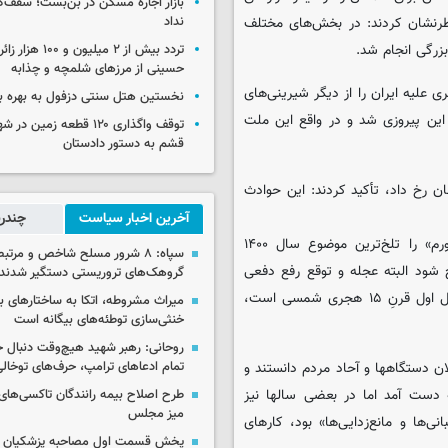
بازار اجاره مسکن در بن‌بست؛ سقف‌
ل خاطرنشان کردند: در بخش‌های مختلف
نداد
بزرگی انجام شد.
تردد بیش از ۲ میلیون و 
حسینی از مرزهای شلمچه و چذابه
ی علیه ایران را از دیگر شیرینی‌های
نخستین هتل سنتی دزفول به بهره بر
جب این پیروزی شد و در واقع این ملت
توقف واگذاری ۱۲۰ قطعه زمی
قشم به دستور دادستان
که در سال ۱۴۰۰ در نقاط دیگر جهان رخ داد، تأکید کردند: این حوادث
آخرین اخبار سیاست
چندرس
حضرت آیت‌الله خامنه‌ای «تنگیِ معیشت مردم، مسئله گرانی‌ها و تورم» را تلخ‌ترین موضوع سال ۱۴۰۰
سپاه: ۸ شرور مسلح شاخص و مرتبط
ج شود البته عجله و توقع رفع دفعی
گروهک‌های تروریستی دستگیر شدند
آنها واقع‌بینانه نیست اما امیدواریم بخشی از آنها در سال جدید که سال اول قرنِ ۱۵ هجری شمسی است،
میراث مشروطه، اتکا به ساختارهای ب
خنثی‌سازی توطئه‌های بیگانه است
روحانی: رهبر شهید هیچ‌وقت دنبال ج
 دستگاهها و آحاد مردم دانستند و
تمام ادعاهای ترامپ، حرف‌های توخا
 دست آمد اما در بعضی سالها نیز
طرح اصلاح بیمه رانندگان تاکسی‌های 
میز مجلس
۱۴ که سال «تولید؛ پشتیبانی‌ها و مانع‌زدایی‌ها» بود، کارهای
پخش قسمت اول مصاحبه پزشکیان ب