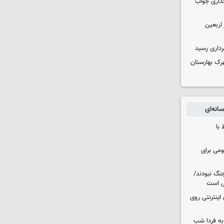
گذاری جواب
۱۰۰ هزار زائر اربعین
داری رسید
ن در شهرک بهارستان
انه‌ای
 با
ومی برای
نگ نبودند/
لی است
اینترنتی روی
ه فردا شب