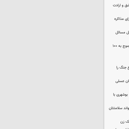
ق و ارادت
ای مذاکره
حل مسائل
افزایش ظرفیت بیمارستان زینبیه خورموج به ۱۰۰
 جنگ را
ان عسلی
بوشهری با
واند سلامتتان
ک زن