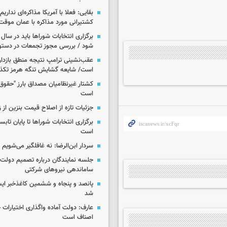
بقایی: فعلا با آمریکا مذاکره‌ای نداری
کشتیرانی مورد مذاکره با عمان موق
برگزاری انتخابات شوراها باید در سا
شود / بررسی مجوز تجمعات در دستو
عقب‌نشینی ترامپ نتیجه منطق بازدارن
است/ شایعه گشایش تنگه هرمز تکذ
کشتار غیرنظامیان مصداق بارز "حقوق 
است
جزئیات تازه از اصلاح قیمت بنزین از ز
برگزاری انتخابات شوراها تا پایان تاب
است
سردار ابن‌الرضا: نه غافلگیر می‌شویم
جلسه نمایندگان درباره تصمیم دول
ساماندهی نیروهای شرکتی
پانصد و پنجاه و ششمین کاغذخبر ایس
شد
عارف: دولت آماده واگذاری اختیارات حو
اصناف است