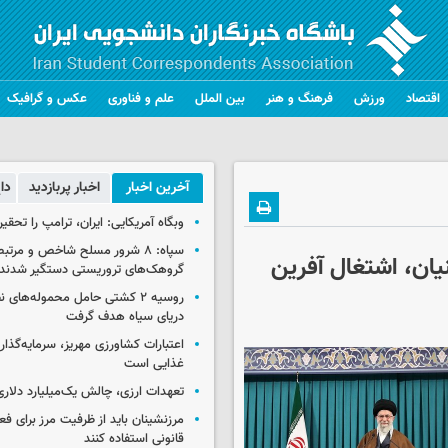
اقتصاد
ورزش
فرهنگ و هنر
بین الملل
علم و فناوری
عکس و گرافیک
آخرین اخبار
اخبار پربازدید
دا
وبگاه آمریکایی: ایران، ترامپ را تحقیر
سپاه: ۸ شرور مسلح شاخص و مرتبط
د؛ دانش‌بنیان، اشتغال آفرین
گروهک‌های تروریستی دستگیر شدند
روسیه ۲ کشتی حامل محموله‌های ن
دریای سیاه هدف گرفت
اعتبارات کشاورزی مهریز، سرمایه‌گذار
غذایی است
تعهدات ارزی، چالش یک‌میلیارد دلاری
مرزنشینان باید از ظرفیت مرز برای ف
قانونی استفاده کنند