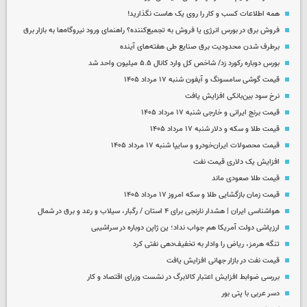
همه اطلاعات کسب‌ و کار را روی یک هاست نگذارید!
فروش برق در بورس انرژی یا فروش به تجمیع‌کننده؟ راهنمای ورود نیروگاه‌ها به بازار برق
برطرف شدن محدودیت‌ برق صنایع طی هفته‌های آینده
بورس دوباره رکورد زد/ شاخص کل وارد کانال ۵.۵ میلیون واحد شد
قیمت گوشی سامسونگ و آیفون شنبه ۱۷ مرداد ۱۴۰۵
نرخ سود بین‌بانکی افزایش یافت
قیمت برنج ایرانی و خارجی شنبه ۱۷ مرداد ۱۴۰۵
قیمت طلا و سکه و دلار شنبه ۱۷ مرداد ۱۴۰۵
قیمت محصولات ایران‌خودرو و سایپا شنبه ۱۷ مرداد ۱۴۰۵
افزایش یک دلاری قیمت نفت
قیمت طلا صعودی ماند
قیمت زمان بازگشایی طلا و سکه امروز ۱۷ مرداد ۱۴۰۵
هواشناسی ایران | هشدار نارنجی برای ۴ استان / رگبار، سیلاب و رعد و برق در شمال
ارزپاشی دولت آمریکا هم جواب نداد؛ ین ژاپن دوباره در سراشیبی
تنگه هرمز، ریاض را وادار به تخفیف‌دهی نفتی کرد
قیمت نفت در بازار جهانی افزایش یافت
بررسی ضوابط افزایش اعتبار کالابرگ در نشست وزرای اقتصاد و کار
دسر عربی با پتی بور