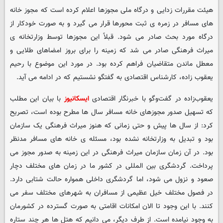
هیئت مقررات زدایی و درگاه ملی مجوزها اعلام کرده است که مجوز خانه
های مسافر در زمره ی ثبت محورها قرار می گیرد و به صورت خودکار از
درگاه مورد بحث صادر می شود. قبلاً این مجوزها توسط وزارتخانه ی
میراث فرهنگی صادر می شد که زمینه را برای بروز امضاهای طلایی و
معطل ماندن متقاضیان فراهم کرده بود. در مورد این موضوع با رحیم
یعقوب زاده، کارشناس اقتصادی به گفتگو نشستیم که در ادامه می آید.
یعقوب‌زاده در گفت‌وگو با خبرنگار اقتصادی
ایسکانیوز
با بیان این مطلب
که تسهیل صدور مجوزهای خانه مسافر سال ها مطرح بوده است، تصریح
کرد: از سال ها پیش و حتی زمانی که هنوز میراث فرهنگی یک سازمان
بود و تبدیل به وزارتخانه نشده بود، مسئله ی خانه های مسافر مدنظر
بود. در آن زمان سازمان میراث فرهنگی در این زمینه به صدور مجوز می
پرداخت. گردشگری بین المللی در کشور ما در زمان های مختلف دچار
صعود و نزول می شود، اما گردشگری داخلی همواره حالت شتابی دارد.
در فصول مختلف خیل عظیمی از مسافران به شهرهای مختلف سفر می
کنند. با این وجود تا الان امکانات اقامتی به صورت گسترده در کشورمان
به وجود نیامده است. از طرف دیگر، می دانیم که هتل ها هر چند ستاره