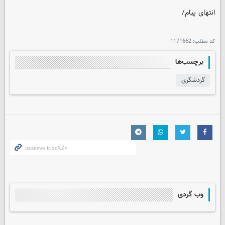
انتهای پیام/
کد مطلب:
1171662
برچسب‌ها
گردشگری
وب گردی