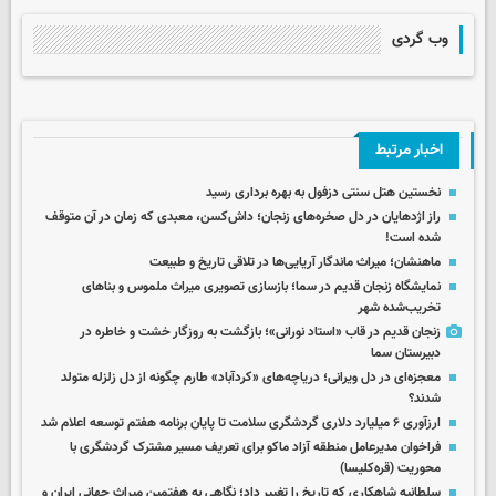
وب گردی
اخبار مرتبط
نخستین هتل سنتی دزفول به بهره برداری رسید
راز اژدهایان در دل صخره‌های زنجان؛ داش‌کسن، معبدی که زمان در آن متوقف
شده است!
ماهنشان؛ میراث ماندگار آریایی‌ها در تلاقی تاریخ و طبیعت
نمایشگاه زنجان قدیم در سما؛ بازسازی تصویری میراث ملموس و بناهای
تخریب‌شده شهر
زنجان قدیم در قاب «استاد نورانی»؛ بازگشت به روزگار خشت و خاطره در
دبیرستان سما
معجزه‌ای در دل ویرانی؛ دریاچه‌های «کردآباد» طارم چگونه از دل زلزله متولد
شدند؟
ارزآوری ۶ میلیارد دلاری گردشگری سلامت تا پایان برنامه هفتم توسعه اعلام شد
فراخوان مدیرعامل منطقه آزاد ماکو برای تعریف مسیر مشترک گردشگری با
محوریت (قره‌کلیسا)
سلطانیه شاهکاری که تاریخ را تغییر داد؛ نگاهی به هفتمین میراث جهانی ایران و