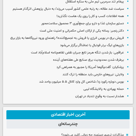
پیغام تند سرمربی تیم ملی به ستاره استقلال
سیاست ضد مقاله، به رتبه علمی کشور آسیب می‌زند/ به دنبال پژوهش اثرگذار هستیم
همه اطلاعات کسب‌ و کار را روی یک هاست نگذارید!
دستور سازمان غذا و دارو برای جمع‌آوری ۳ محصول سلامت‌محور
دکتر رنجبر: رسانه یکی از ارکان اصلی حکمرانی و امنیت ملی است
فروش برق در بورس انرژی یا فروش به تجمیع‌کننده؟ راهنمای ورود نیروگاه‌ها به بازار برق
بازی‌های لیگ برتر فوتبال با تماشاگر برگزار می‌شود
عراقچی: باز شدن تنگه هرمز تابع جبران نقض تفاهم‌نامه اسلام‌آباد است
برطرف شدن محدودیت‌ برق صنایع طی هفته‌های آینده
پزشکیان: گفت‌وگوها آمریکا را مجبور به همراهی کرد
ولایتی: نیروهای خارجی باید منطقه را ترک کنند
بورس دوباره رکورد زد/ شاخص کل وارد کانال ۵.۵ میلیون واحد شد
حمله پهپادی به پالایشگاه لیبی
هشدار نسبت به وقوع تندباد در تهران
آخرین اخبار اقتصادی
چندرسانه‌ای
مذاکرات ترمیم دستمزد چه زمانی کلید می‌خورد؟