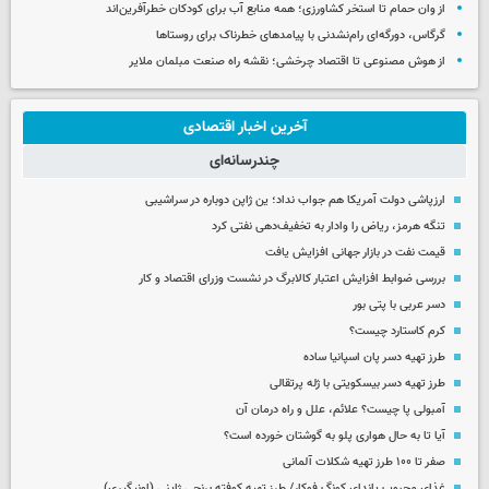
از وان حمام تا استخر کشاورزی؛ همه منابع آب برای کودکان خطرآفرین‌اند
گرگاس، دورگه‌ای رام‌نشدنی با پیامدهای خطرناک برای روستاها
از هوش مصنوعی تا اقتصاد چرخشی؛ نقشه راه صنعت مبلمان ملایر
آخرین اخبار اقتصادی
چندرسانه‌ای
ارزپاشی دولت آمریکا هم جواب نداد؛ ین ژاپن دوباره در سراشیبی
تنگه هرمز، ریاض را وادار به تخفیف‌دهی نفتی کرد
قیمت نفت در بازار جهانی افزایش یافت
بررسی ضوابط افزایش اعتبار کالابرگ در نشست وزرای اقتصاد و کار
دسر عربی با پتی بور
کرم کاستارد چیست؟
طرز تهیه دسر پان اسپانیا ساده
طرز تهیه دسر بیسکویتی با ژله پرتقالی
آمبولی پا چیست؟ علائم، علل و راه درمان آن
آیا تا به حال هواری پلو به گوشتان خورده است؟
صفر تا ۱۰۰ طرز تهیه شکلات آلمانی
غذای محبوب پاندای کونگ فوکار/ طرز تهیه کوفته برنجی ژاپنی (اونیگیری)