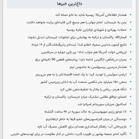
داغ‌ترین خبرها
هشدار اطلاعاتی آمریکا: روسیه شاید به ناتو حمله کند
یمن به عربستان: تمام جهان را هم بسیج کنی فایده‌ای برایت نخواهد داشت
حملات پهپادی و شهپادی اوکراین علیه روسیه
انصارالله: پاکستان و ترکیه به پوششی برای تجاوزات عربستان تبدیل نشوند
نتایج آزمون مدارس سمپاد اعلام شد/ ثبت‌نام پذیرفته‌شدگان از ۱۹ مرداد
ارزپاشی دولت آمریکا هم جواب نداد؛ ین ژاپن دوباره در سراشیبی
بحران در راه‌آهن انگلیس ادامه دارد؛ پیامدهای قطعی 90 ثانیه‌ای برق
هشدار سرمربی پرسپولیس به جاسوس تیم
ترامپ سوئیس را تهدید کرد؛ با یک امضا اقتصادتان را به هم می‌ریزم
بدهی ۱۵۰ میلیارد متر مکعبی صنعت آب به ذخایر زیرزمینی کشور
تنگه هرمز، ریاض را وادار به تخفیف‌دهی نفتی کرد
امضای توافق نظامی مشترک میان عربستان، پاکستان و ترکیه
استانبول میزبان سوپرجام اسپانیا شد
۱۷ تجاوز رژیم صهیونیستی به خاک سوریه در ۴۸ ساعت گذشته
دودستگی در میان فدراسیون‌های عضو فیفا به خاطر اینفانتینو
بازچرخانی آب؛ راهکار استانداری همدان برای کاهش مصرف آب تازه
تأکید امام جمعه بوشهر بر تقویت قدرت داخلی در کنار مقاومت در برابر تهدیدهای خارجی