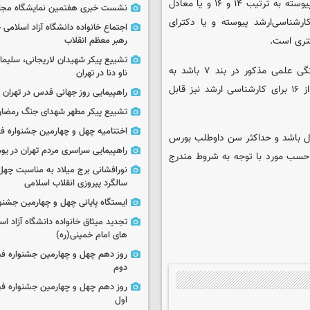
حداقل میانگین معدل نمره‌های دروس کارشناسی و کارشناسی ارشد ناپیوسته به ترتیب ۱۴ و ۱۶ و یا معادل
نشست خبری هفتمین نمایشگاه مجا
رشناسی‌ارشد پیوسته و یا دکترای
اجتماع خانواده دانشگاه آزاد اسلامی
رهبر معظم انقلاب
تشییع پیکر شهیدان لاریجانی، سلیما
چنانچه دانشجو در مقاطع کارشناسی یا کارشناسی ارشد واجد برجستگی علمی مذکور در بند ۷ باشد به
ناو دنا در تهران
تشخیص کارگروه تخصصی معدل کمتر از ۱۴ برای کارشناسی و کمتر از ۱۶ برای کارشناسی ارشد نیز قابل
راهپیمایی روز جهانی قدس در تهران
تشییع پیکر مطهر شهدای جنگ رمضان 
اختتامیه چهل و چهارمین جشنواره فی
 داوطلب بورس سال آخر دوره دکتری در زمان تقاضا ۳۴ سال باشد و حداکثر سن داوطلب بورس
راهپیمایی سراسری مردم تهران در یوم‌الله ۲۲
سن داوطلب حسب مورد با توجه به شروط مندرج
نورافشانی برج میلاد به مناسبت چهل
سالگرد پیروزی انقلاب اسلامی
ایستگاه پایانی چهل و چهارمین جشنو
تجدید میثاق خانواده دانشگاه آزاد اسل
های امام خمینی(ره)
روز دهم چهل و چهارمین جشنواره ف
دوم
روز دهم چهل و چهارمین جشنواره ف
اول