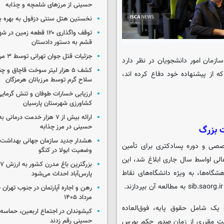
حسینی از مرزهای شلمچه و چذابه
نخستین هتل سنتی دزفول به بهره بر
توقف واگذاری ۱۲۰ قطعه زمی
قشم به دستور دادستان
جزئیات قتل جوان تهرانی توسط ۳ مرد پژو سوار
ازمان امور دانشجویان در نظر دارد
کشف ۵ هزار لیتر سوخت قاچاق و 
 از پیشنهاده خود دفاع کرده اند،
سلاح گرم توسط مرزبانان هرمزگان
ارزیابی خسارات طوفان و تنش گرمای
کشاورزی شهرستان پارسیان
ارائه بیش از ۷ هزار خدمت درمان
حسینی در مرز چذابه
هشدار جدید سازمان جهانی بهداشت د
صصی و دوره پسادکتری برای تأمین
وضعیت ابولا در کنگو
لی اواسط سال جاری ابلاغ شد، این
ب
گاه‌ها، به ویژه دانشگاه‌های نقاط
پارس‌آباد احداث می‌شود
مرداد ۱۴۰۵
 یک شامل حقوق پایه، فوق‌العاده
کیشوندان در اجتماع اربعین، حماسه‌ا
ت مقرری از زمان صدور حکم بورس
حسینی رقم زدند