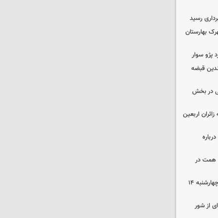
داری رسید
ن در شهرک بهارستان
چندین قبضه
ی در بخش
ی به زائران اربعین
رباره
زرگترین باغ مدرن کشور به ارزش ۷ همت در
رهن و اجاره آپارتمان در جنوب تهران چهارشنبه ۱۴
ی از شور