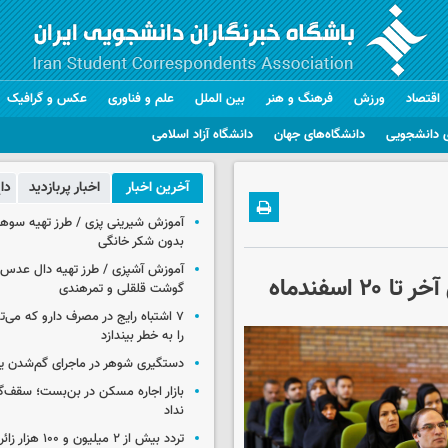
اقتصاد
ورزش
فرهنگ و هنر
بین الملل
علم و فناوری
عکس و گرافیک
 دانشجویی
دانشگاه‌های جهان
دانشگاه آزاد اسلامی
آخرین اخبار
اخبار پربازدید
دا
آموزش شیرینی پزی / طرز تهیه سوه
بدون شکر خانگی
آموزش آشپزی / طرز تهیه دال عدس 
اسفندماه
گوشت قلقلی و تمرهندی
۷ اشتباه رایج در مصرف دارو که می‌ت
را به خطر بیندازد
دستگیری شوهر در ماجرای گم‌شدن ی
بازار اجاره مسکن در بن‌بست؛ سقف‌
نداد
تردد بیش از ۲ میلیون و 