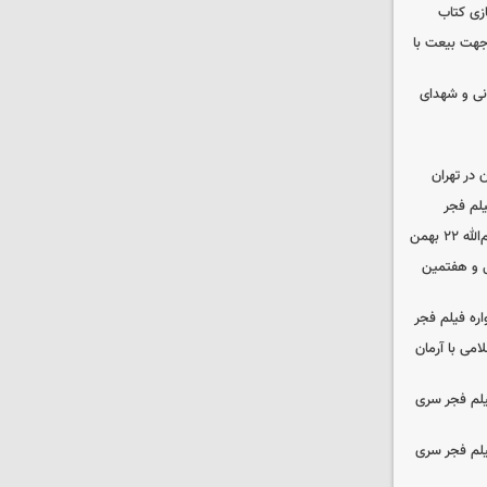
زی کتاب
 جهت بیعت با
نی و شهدای
در تهران
لم فجر
 بهمن
‌ و هفتمین
اره فیلم فجر
امی با آرمان
یلم فجر سری
یلم فجر سری