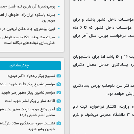
پرسپولیس؛ گران‌ترین تیم فصل جدید
بدرقه باشکوه ایران‌نژاد، جلوه‌ای از ا
مؤسسات داخل کشور باشند و برای
مردم بود
بورس پسادکتری دانشجوی دوره پسادکتری یا دانشجویان دوره دکتری مؤسسات داخل کشور که تا ۶ ماه
آیین پیاده‌روی جاماندگان اربعین در 
د. درخواست بورس سال آخر برای
میراث مشروطه، اتکا به ساختارهای ب
خنثی‌سازی توطئه‌های بیگانه است
حداقل معدل دروس کارشناسی و کارشناسی ارشد ناپیوسته باید به ترتیب ۱۴ و ۱۶ باشد اما برای دانشجویان
ره پسادکتری حداقل معدل دکترای
چندرسانه‌ای
تشییع پیکر زنده‌یاد «اکبر عبدی»
مراسم تشییع پیکر «قائد شهید امت»
 داوطلب بورس سال آخر دوره دکتری در زمان تقاضا ۳۴ و حداکثر سن داوطلب بورس پسادکتری
مراسم تشییع پیکر مطهر رهبر شهید ان
اقامه نماز بر پیکر امام شهید امت
 وزارت، انتشار فراخوان، ثبت نام
آیین وداع مردم با پیکر مطهر رهبر شه
داوطلبان، مصاحبه علمی و ارزیابی داوطلبان است. داوطلبان پذیرفته به ۳ دانشگاه معرفی می‌شوند و لازم
مصلی امام خمینی (ره)
نشست خبری سخنگوی ستاد بزرگدا
خونین رهبر شهید