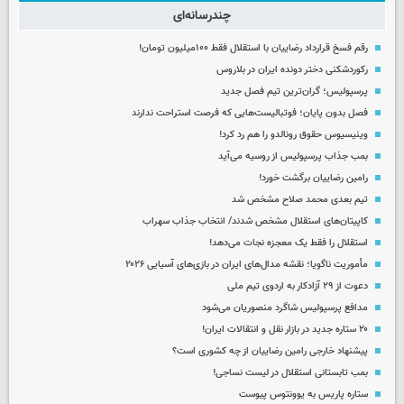
چندرسانه‌ای
رقم فسخ قرارداد رضاییان با استقلال فقط ۱۰۰میلیون تومان!
رکوردشکنی دختر دونده ایران در بلاروس
پرسپولیس؛ گران‌ترین تیم فصل جدید
فصل بدون پایان؛ فوتبالیست‌هایی که فرصت استراحت ندارند
وینیسیوس حقوق رونالدو را هم رد کرد!
بمب جذاب پرسپولیس از روسیه می‌آید
رامین رضاییان برگشت خورد!
تیم بعدی محمد صلاح مشخص شد
کاپیتان‌های استقلال مشخص شدند/ انتخاب جذاب سهراب
استقلال را فقط یک معجزه نجات می‌دهد!
مأموریت ناگویا؛ نقشه مدال‌های ایران در بازی‌های آسیایی ۲۰۲۶
دعوت از ۲۹ آزادکار به اردوی تیم ملی
مدافع پرسپولیس شاگرد منصوریان می‌شود
۲۰ ستاره جدید در بازار نقل و انتقالات ایران!
پیشنهاد خارجی رامین رضاییان از چه کشوری است؟
بمب تابستانی استقلال در لیست نساجی!
ستاره پاریس به یوونتوس پیوست