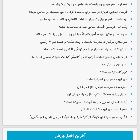
انفجار در مقر مزدوران وابسته به ریاض در مرکز و شرق یمن
فرمان اجرایی دوباره ترامپ برای محدود کردن «حق تابعیت بر اساس تولد»
درخواست عامری برای تعویق عملیات انتقام‌جویانه علیه عربستان
رشد ۴.۸ درصدی قیمت جهانی طلا در معاملات هفته
نظرسنجی رویترز: مردم آمریکا جنگ با ایران را عامل بی‌ثباتی می‌دانند
تیراندازی مرگبار در مدرسه‌ تایلند با چند کشته و دست‌کم ۲۰ زخمی
دستور ترامپ برای تحقیق درباره چگونگی افشای کمبود تسلیحات
هواشناسی امروز ایران/ گردوخاک و کاهش کیفیت هوا در بعضی استان‌ها
دسر عربی با پتی بور
کرم کاستارد چیست؟
طرز تهیه دسر پان اسپانیا ساده
طرز تهیه دسر بیسکویتی با ژله پرتقالی
آمبولی پا چیست؟ علائم، علل و راه درمان آن
آیا تا به حال هواری پلو به گوشتان خورده است؟
صفر تا ۱۰۰ طرز تهیه شکلات آلمانی
غذای محبوب پاندای کونگ فوکار/ طرز تهیه کوفته برنجی ژاپنی (اونیگیری)
آخرین اخبار ورزش