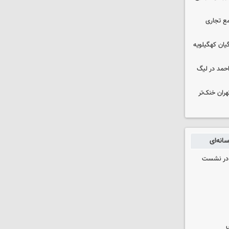
ع تجاری
یان کهگیلویه
احمد در لیگ
هران خنک‌تر
انه‌ای
گ در نشست
ی