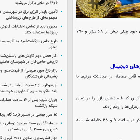
۱۴۰۶ در ملایر برگزار می‌شود
تأمین پایدار انرژی برق در شهرستان ملا
مجموعه‌ای از طرح‌های زیرساختی
مدیران باید از تمامی اختیارات قانونی
، قیمت بیت‌کوین به بالاترین میزان خود یعنی بیش از ۶۸ هزار و ۷۹۰
پروژه‌ها استفاده کنند
طرح حامی بازگشت‌امید به اکوسیست
محور
آغاز فصل دوم کاوش‌های باستان‌شن
تاریخی حاجی‌خان در شهرستان فامنی
زهای دیجیتال
بازار داغ موی طبیعی؛ از قیمت‌های وس
ه قابل معامله در مبادلات مرتبط با
پشیمانی فروشندگان
بهره‌برداری از ۶ سایت ارتباطی د
بلند ماکو به سوی کشاورزی هوشمند
ین که قیمت‌های بازار را در زمان
جریان شرب پس از ۱۲ ساعت 
شبکه بازگشت
رمزارزها را رقم زدند.
۱۵ هزار بهمئی در مسیر کربلا گام برداشتند
محبوب‌ترین ارز رمزنگاری شده جهان، با جهش ۰.۱۲ درصدی در برابر دلار در ساعت ۹ و ۲۸ دقیقه شب به
سرمایه‌گذاری ۲۰۰۰ میلیارد توم
دامپروری ۳۰۰۰ رأسی در همدان
مهار آتش‌سوزی مخزن