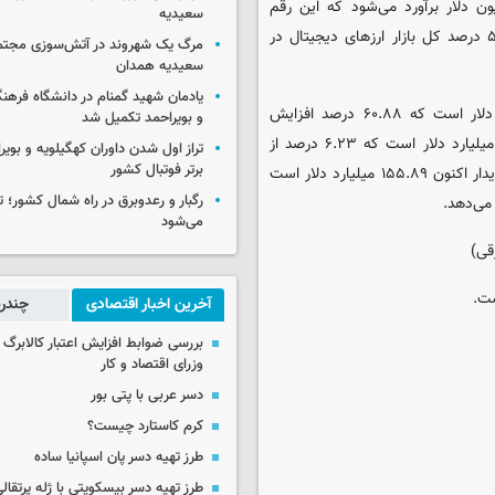
زار جهانی ارزهای دیجیتال در حال حاضر ۲.۵۳ تریلیون دلار برآورد می‌شود که این رقم
سعیدیه
نسبت به روز قبل ۶.۳۵ درصد بیشتر شده است. در حال حاضر ۵۳.۰۲ درصد کل بازار ارزهای دیجیتال در
مرگ یک شهروند در آتش‌سوزی مجتم
سعیدیه همدان
یادمان شهید گمنام در دانشگاه فرهنگ
حجم کل بازار ارزهای دیجیتال در ۲۴ ساعت گذشته ۱۷۵.۵ میلیارد دلار است که ۶۰.۸۸ درصد افزایش
و بویراحمد تکمیل شد
داشته است. حجم کل در امور مالی غیر متمرکز در حال حاضر ۱۰.۹۳ میلیارد دلار است که ۶.۲۳ درصد از
تراز اول شدن داوران کهگیلویه و بویر
برتر فوتبال کشور
کل حجم ۲۴ ساعته بازار ارزهای دیجیتال بوده و حجم تمام سکه‌های پایدار اکنون ۱۵۵.۸۹ میلیارد دلار است
رگبار و رعدوبرق در راه شمال کشور؛ ت
می‌شود
آخرین اخبار اقتصادی
چندرس
بررسی ضوابط افزایش اعتبار کالابر
وزرای اقتصاد و کار
دسر عربی با پتی بور
کرم کاستارد چیست؟
طرز تهیه دسر پان اسپانیا ساده
طرز تهیه دسر بیسکویتی با ژله پرتقال