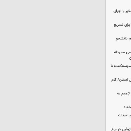
یر با اجرای
 برای تسریع
م دانشجو
اسی محوطه
ن
وسه‌کننده تا
ر شمال استان/ گام
عملیات ترمیم به
انی برای احداث
 ۳۰۰۰ لیتری گازوئیل در برج