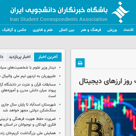
اقتصاد
ورزش
فرهنگ و هنر
بین الملل
علم و فناوری
عکس و گرافیک
آخرین اخبار
اخبار پربازدید
دا
دیدار وزیر علوم با شخصیت‌های سیاس
علیپوریان به اردوی تیم ملی والیبال
روز ارزهای دیجیتال
مسابقات قرآن و عترت در دانشگاه آزا
پیوند میان دانش مدرن و آموزه‌های 
است
شهرستان اسدآباد تا پایان سال جاری 
سنگ‌شکن دولتی مجهز خواهد شد
ضرورت حفظ هویت فرهنگی و تربیتی
فکری کودکان و نوجوانان در استان ه
همایش ملی بزرگداشت کریم‌خان زند