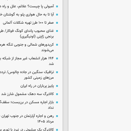
آمبولی پا چیست؟ علائم، علل و راه د
آیا تا به حال هواری پلو به گوشتان 
صفر تا ۱۰۰ طرز تهیه شکلات آلمانی
غذای محبوب پاندای کونگ فوکار/ طرز
برنجی ژاپنی (اونیگیری)
کریدورهای شمالی و جنوبی تنگه هر
می‌شوند
۱۹۴ هزار انشعاب غیر مجاز از شبکه 
شد
ترافیک سنگین در جاده چالوس/ تردد 
مرزهای زمینی کشور
پاییز پرباران در راه ایران
کالابرگ سه دهک مشمول شارز شد
بازار اجاره مسکن در بن‌بست؛ سقف‌
نداد
مرداد ۱۴۰۵
کالابرگ یک میلیونی در نبرد با تورم 