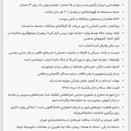
هواشناسی ایران| رگبارو رعد و برق در ۱۵ استان / هشدار وزش باد برای ۱۳ استان‌
حمله مسلحانه به قهوه‌خانه‌ای در زاهدان / ۲ نفر جان باختند
۵۳۶ هکتار از عرصه‌های میانکاله در آتش سوخت
پزشکیان: دشمن کسانی را ترور می‌کند که گره‌گشای مشکلات جامعه ما هستند
ابعاد پیمان مکه توسط وزارت خارجه مورد بررسی قرار گیرد/ پرهیز از موضع‌گیری شتابزده در
قبال اتحاد کشورهای اسلامی
مرد سال والیبال آسیا انتخاب شد
«بیست و یک»، سریالی با افراط در خشونت نمایشی/ تجربه‌ای ناقص در ژانر جنایی-پلیسی
اولیانوف: تنها راه موثر برای خروج آمریکا از جنگ علیه ایران، دیپلماسی است
کمبود شعب بانکی؛ هزینه‌ای مضاعف بر دوش مردم جازموریان
دیدار رئیس‌جمهوری با رهبر انقلاب درباره مسائل اقتصادی و نظامی
مهلت ثبت‌نام در ۵ آزمون علوم پزشکی دوباره تمدید شد
قیمت طلا، سکه و دلار یکشنبه ۱۸ مرداد ۱۴۰۵
نرخ شهریه مجازی و حضوری مدارس غیرانتفاعی تفکیک شد/ هزینه‌های سرویس و تغذیه
در ایام آموزش مجازی باید به خانواده‌ها بازگردانده شود
تداوم فعالیت شوراهای شهر در شرایط اضطراری کاملاً قانونی است / آمادگی وزارت کشور
برای برگزاری انتخابات تمام‌الکترونیک
تاکید چمران بر الزامات پدافند غیرعامل در ساختمان‌سازی تهران
«حمله به یکی، حمله به همه»؛ پیمان مکه چه تغییری در معادلات خاورمیانه ایجاد