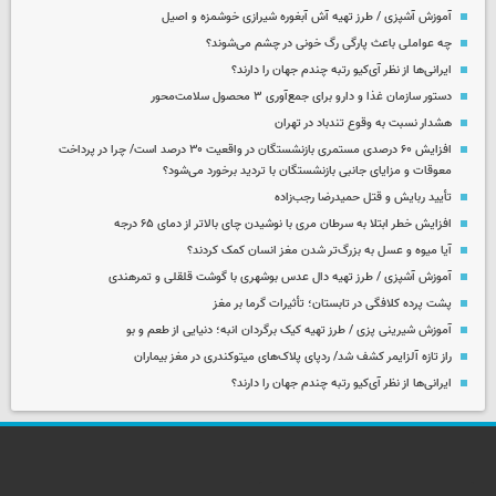
آموزش آشپزی / طرز تهیه آش آبغوره شیرازی خوشمزه و اصیل
چه عواملی باعث پارگی رگ خونی در چشم می‌شوند؟
ایرانی‌ها از نظر آی‌کیو رتبه چندم جهان را دارند؟
دستور سازمان غذا و دارو برای جمع‌آوری ۳ محصول سلامت‌محور
هشدار نسبت به وقوع تندباد در تهران
افزایش ۶۰ درصدی مستمری‌ بازنشستگان در واقعیت ۳۰ درصد است/ چرا در پرداخت
معوقات و مزایای جانبی بازنشستگان با تردید برخورد می‌شود؟
تأیید ربایش و قتل حمیدرضا رجب‌زاده
افزایش خطر ابتلا به سرطان مری با نوشیدن چای بالاتر از دمای ۶۵ درجه
آیا میوه و عسل به بزرگ‌تر شدن مغز انسان کمک کردند؟
آموزش آشپزی / طرز تهیه دال عدس بوشهری با گوشت قلقلی و تمرهندی
پشت پرده کلافگی در تابستان؛ تأثیرات گرما بر مغز
آموزش شیرینی پزی / طرز تهیه کیک برگردان انبه؛ دنیایی از طعم و بو
راز تازه آلزایمر کشف شد/ ردپای پلاک‌های میتوکندری در مغز بیماران
ایرانی‌ها از نظر آی‌کیو رتبه چندم جهان را دارند؟