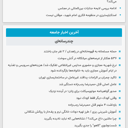
می‌کند؟
ادامه بررسی لایحه جنایات بین‌المللی در مجلس
استکبارستیزی در منظومه فکری امام شهید، موقتی نیست
آخرین اخبار جامعه
چندرسانه‌ای
حمله مسلحانه به قهوه‌خانه‌ای در زاهدان / ۲ نفر جان باختند
۵۳۶ هکتار از عرصه‌های میانکاله در آتش سوخت
نرخ شهریه مجازی و حضوری مدارس غیرانتفاعی تفکیک شد/ هزینه‌های سرویس و تغذیه
در ایام آموزش مجازی باید به خانواده‌ها بازگردانده شود
تاکید چمران بر الزامات پدافند غیرعامل در ساختمان‌سازی تهران
عامل اصلی قتل حمیدرضا رجب‌زاده دستگیر شد
صدور گواهینامه موتورسیکلت برای زنان؛ در آینده نزدیک
وقتی کودک دیگر فقط کودک نبود
بازداشت ۴ متهم قتل حمیدرضا رجب‌زاده
آموزش شیرینی پزی / طرز تهیه دونات خانگی نرم و پف‌دار با روکش شکلاتی
چرا ماشین داغ می‌کند؟ / نشانه‌هایی که نباید نادیده بگیرید
شست‌وشوی "کاهو" را جدی بگیرید