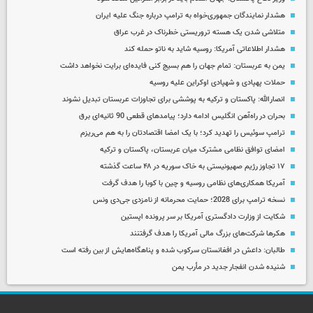
هشدار نمایندگان جمهوری‌خواه به ترامپ درباره جنگ علیه ایران
متلاشی شدن یک هسته تروریستی خطرناک در غرب عراق
هشدار اطلاعاتی آمریکا: روسیه شاید به ناتو حمله کند
یمن به عربستان: تمام جهان را هم بسیج کنی فایده‌ای برایت نخواهد داشت
حملات پهپادی و شهپادی اوکراین علیه روسیه
انصارالله: پاکستان و ترکیه به پوششی برای تجاوزات عربستان تبدیل نشوند
بحران در راه‌آهن انگلیس ادامه دارد؛ پیامدهای قطعی 90 ثانیه‌ای برق
ترامپ سوئیس را تهدید کرد؛ با یک امضا اقتصادتان را به هم می‌ریزم
امضای توافق نظامی مشترک میان عربستان، پاکستان و ترکیه
۱۷ تجاوز رژیم صهیونیستی به خاک سوریه در ۴۸ ساعت گذشته
آمریکا همکاری‌های نظامی روسیه و چین با کوبا را هدف گرفت
نسخه ترامپ برای 2028؛ حمایت محرمانه از نامزدی جی‌دی ونس
شکایت از وزارت دادگستری آمریکا بر سر پرونده اپستین
هکرها شرکت‌های بزرگ مالی آمریکا را هدف گرفتنند
طالبان: داعش در افغانستان سرکوب شده و پناهگاه‌هایش از بین رفته است
شنیده شدن انفجار جدید در مأرب یمن