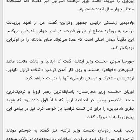
پیروزی را تبریک گفت. وزیر فرهنگ اسرائیل نیز گفت: «ما مشتاقانه
منتظر چهار سال آینده هستیم».
ولادیمیر زلنسکی -رئیس جمهور اوکراین- گفت: من از تعهد پرزیدنت
ترامپ به رویکرد «صلح از طریق قدرت» در امور جهانی قدردانی می‌کنم.
این دقیقاً همان اصلی است که عملا می‌تواند صلح عادلانه را در اوکراین
نزدیک‌تر کند.
جورجیا ملونی -نخست وزیر ایتالیا- گفت که ایتالیا و ایالات متحده مانند
کشورهای «خواهر» هستند و روی کار آمدن ترامپ «ائتلاف تزلزل ناپذیر،
ارزش‌های مشترک و دوستی تاریخی» آنها را تقویت خواهد کرد.
اوربان -نخست وزیر مجارستان- باسابقه‌ترین رهبر اروپا و نزدیک‌ترین
متحد ولادیمیر پوتین در اتحادیه اروپا که قبلاً قول داده بود که «چند
بطری شامپاین» را برای نان تست ترامپ باز خواهد کرد. نیز در پیامی این
پیروزی را به او تبریک گفت.
رجب طیب اردوغان -نخست وزیر ترکیه- نیز گفت: به دوستم دونالد
ترامپ که پس از یک نبرد بزرگ در انتخابات ریاست‌جمهوری ایالات متحده