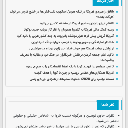
اخبار مرتبط
باتلاق راهبردی آمریکا در تنگه هرمز/ اسکورت نفت‌کش‌ها در خلیج فارس می‌تواند
کارگشا باشد؟
انتقام ایران با پایان حضور آمریکا در منطقه تکمیل می‌شود
وعده کمک مالی آمریکا به کلمبیا همزمان با آغاز کار دولت جدید بوگوتا
آمریکا فروش بیش از ۵ هزار موشک پاتریوت به چند کشور عربی را تائید کرد
هشدار نمایندگان جمهوری‌خواه به ترامپ درباره جنگ علیه ایران
ارزپاشی دولت آمریکا هم جواب نداد؛ ین ژاپن دوباره در سراشیبی
تأکید امام جمعه کرمان بر نقش خبرنگاران در جنگ نرم و مقابله با تحریف
واقعیت‌ها
ترامپ سوئیس را تهدید کرد؛ با یک امضا اقتصادتان را به هم می‌ریزم
آمریکا همکاری‌های نظامی روسیه و چین با کوبا را هدف گرفت
نسخه ترامپ برای 2028؛ حمایت محرمانه از نامزدی جی‌دی ونس
نظر شما
نظرات حاوی توهین و هرگونه نسبت ناروا به اشخاص حقیقی و حقوقی
منتشر نمی‌شود.
نظراتی که غیر از زبان فارسی یا غیر مرتبط با خبر باشد منتشر نمی‌شود.