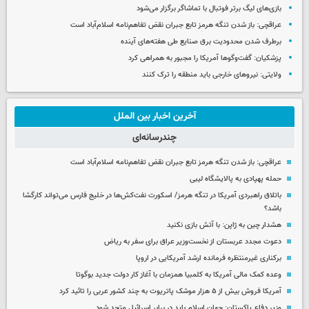
بازی‌های لیگ برتر فوتبال با تماشاگر برگزار می‌شود
عراقچی: باز شدن تنگه هرمز تابع جبران نقض تفاهم‌نامه اسلام‌آباد است
برطرف شدن محدودیت‌ برق صنایع طی هفته‌های آینده
پزشکیان: گفت‌وگوها آمریکا را مجبور به همراهی کرد
ولایتی: نیروهای خارجی باید منطقه را ترک کنند
آخرین اخبار بین الملل
چندرسانه‌ای
عراقچی: باز شدن تنگه هرمز تابع جبران نقض تفاهم‌نامه اسلام‌آباد است
حمله پهپادی به پالایشگاه لیبی
باتلاق راهبردی آمریکا در تنگه هرمز/ اسکورت نفت‌کش‌ها در خلیج فارس می‌تواند کارگشا
باشد؟
هشدار چین به ژاپن: با آتش بازی نکنید
دعوت مجدد عربستان از نخست‌وزیر عراق برای سفر به ریاض
برکناری غیرمنتظره فرمانده ارشد آمریکایی در اروپا
وعده کمک مالی آمریکا به کلمبیا همزمان با آغاز کار دولت جدید بوگوتا
آمریکا فروش بیش از ۵ هزار موشک پاتریوت به چند کشور عربی را تائید کرد
وزیر دفاع پاکستان: جهان اسلام باید در برابر اسرائیل متحد شود