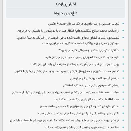
اخبار پربازدید
داغ‌ترین خبرها
شهاب حسینی و رعنا آزادی‌ور در یک سریال جدید + عکس
از انتخاب محمد صلاح شگفت‌زده‌ام/ انتظار میلان یا یوونتوس را داشتم، نه ترابزون
شمشادی: رشد در فضای مجازی باعث شده برخی خودشان را خبرنگار بدانند/ دلاوری:
مهمترین هدیه‌ روز خبرنگار، اصلاح ساختار رسانه در ایران است
مذاکرات ترمیم دستمزد چه زمانی کلید می‌خورد؟
طرح جدید تغذیه دانشجویان بصورت مرحله‌ای اجرا می‌شود
وزیر علوم: علم قدرت می‌آفریند و رسانه از حقیقت آن پاسداری می‌کند
تداوم خدمات شهری و حمل‌ونقل کیش با وجود محدودیت‌های ناشی از شرایط کشور
مراسم گرامیداشت روز خبرنگار در اردبیل
پیغام تند سرمربی تیم ملی به ستاره استقلال
سیاست ضد مقاله، به رتبه علمی کشور آسیب می‌زند/ به دنبال پژوهش اثرگذار هستیم
همه اطلاعات کسب‌ و کار را روی یک هاست نگذارید!
دستور سازمان غذا و دارو برای جمع‌آوری ۳ محصول سلامت‌محور
دکتر رنجبر: رسانه یکی از ارکان اصلی حکمرانی و امنیت ملی است
فروش برق در بورس انرژی یا فروش به تجمیع‌کننده؟ راهنمای ورود نیروگاه‌ها به بازار برق
رسانه‌ها در ترسیم چهره واقعی کیش نقش تعیین‌کننده دارند