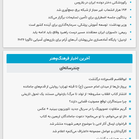
رکوردشکنی دختر دونده ایران در بلاروس
۱۹۴ هزار انشعاب غیر مجاز از شبکه برق جمع‌آوری شد
پنتاگون جلسه اضطراری برای تأمین تسلیحات برگزار می‌کند
وزیر بهداشت: توسعه آموزش پزشکی، سرمایه‌گذاری برای آینده کشور است
ربیعی: دلسوزان ایران معتقدند مسیر درست راهبرد وفاق باید ادامه یابد
اردبیل؛ پایگاه آماده‌سازی ملی‌پوشان آب‌های آرام برای بازی‌های آسیایی ناگویا ۲۰۲۶
آخرین اخبار فرهنگ‌وهنر
چندرسانه‌ای
ابوالقاسم قاسم‌زاده درگذشت
پرواز دل‌ها از میدان امام حسین (ع) تا قبله تهران؛ روایتی از قدم‌های جامانده
انتشار کتاب انقلاب مشروطه؛ از تولد تا مرگ/ بازخوانی مستند یک تحول تاریخی
چرا سینماگران توقع مصونیت قضایی دارند؟
گریم متفاوت عموپورنگ را در سریال جدید تلویزیون ببینید + عکس
«از تو می‌خوانم، با تو می‌مانم»؛ دعوت جاماندگان اربعین به کتاب
فراخوان ارسال آثار ادبی با موضوع «رهبر شهید» منتشر شد
کارگردانان و عوامل مجموعه «اعتراف می‌کنم» اعلام شد
مریم همتیان درگذشت