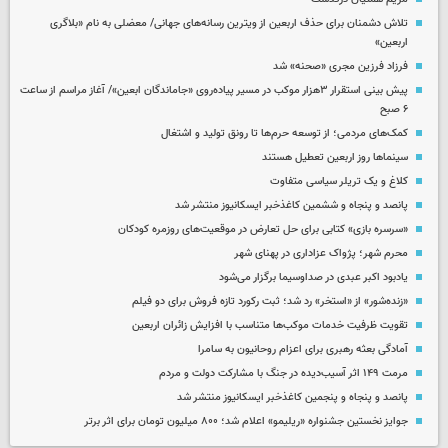
تلاش دشمنان برای حذف اربعین از ویترین رسانه‌های جهانی/ معضلی به نام «بلاگری
اربعین»
فرزاد فرزین مجری «صحنه» شد
پیش بینی استقرار ۳هزار موکب در مسیر پیاده‌روی «جاماندگان ابعین»/ آغاز مراسم از ساعت
۶ صبح
کمک‌های مردمی؛ از توسعه حرم‌ها تا رونق تولید و اشتغال
سینماها روز اربعین تعطیل هستند
کلاغ و یک تریلر سیاسی متفاوت
پانصد و پنجاه و ششمین کاغذخبر ایسکانیوز منتشر شد
«سرسره بازی» کتابی برای حل تعارض در موقعیت‌های روزمره کودکان
محرم شهر؛ پژواک عزاداری در پهنای شهر
یادبود اکبر عبدی در صداوسیما برگزار می‌شود
«زنده‌شور» از «استخر» رد شد؛ ثبت رکورد تازه فروش برای دو فیلم
تقویت ظرفیت خدمات موکب‌ها متناسب با افزایش زائران اربعین
آمادگی بعثه رهبری برای اعزام روحانیون به سامرا
مرمت ۱۴۹ اثر آسیب‌دیده در جنگ با مشارکت دولت و مردم
پانصد و پنجاه و پنجمین کاغذخبر ایسکانیوز منتشر شد
جوایز نخستین جشنواره «ریلیمو» اعلام شد؛ ۸۰۰ میلیون تومان برای اثر برتر