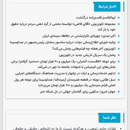
اخبار مرتبط
ابوالقاسم قاسم‌زاده درگذشت
مجموعه تلویزیونی «آقای قاضی» توانسته بخشی از گره ذهنی مردم درباره حقوق
خود را باز کند
اکبر عبدی؛ چهره‌ای تکرارنشدنی در حافظه سینمای ایران
بیانیه شورای اطلاع‌رسانی دولت درباره سانسور سخنان رئیس‌جمهور در صداوسیما
تلویزیون آخر هفته چه فیلم‌هایی پخش می‌کند؟
پخش یک سریال تاریخی جدید در تلویزیون
برای دوبله ۵۲قسمت آنشرلی، یک میلیون و ۶۰ هزار تومان دستمزد گرفتم/ برخی
بخش‌های این انیمیشن با شئونات جامعه ما جور در نمی‌آمد
تداوم خدمات‌رسانی و ثبات در چابهار با مدیریت هماهنگ دستگاه‌های اجرایی
نسل طلایی دوبله در قطعه هنرمندان آرمیده‌اند/ صداوسیما برای دوبله هر رول
اصلی فیلم سینمایی یک میلیون و ۲۰۰ هزار تومان می‌پردازد
جهان امروز؛ سکویی برای گفتمان جهانی در دل شبکه خبر
نظر شما
نظرات حاوی توهین و هرگونه نسبت ناروا به اشخاص حقیقی و حقوقی