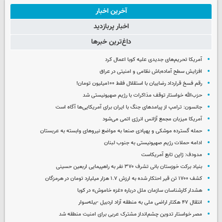
آخرین اخبار
اخبار پربازدید
داغ‌ترین خبرها
آمریکا تحریم‌های جدیدی علیه کوبا اعمال کرد
افزایش سطح آماده‌باش نظامی و امنیتی در عراق
رقم فسخ قرارداد رضاییان با استقلال فقط ۱۰۰میلیون تومان!
حزب‌الله خواستار توقف مذاکرات با رژیم صهیونیستی شد
جانسون: ترامپ از پیامدهای جنگ با ایران برای آمریکایی‌ها آگاه است
آمریکا میزبان مجمع آژانس انرژی اتمی می‌شود
حمله گسترده موشکی و پهپادی صنعا به مواضع نیروهای وابسته به عربستان
ادامه حملات رژیم صهیونیستی به جنوب لبنان
مدودف: ژاپن تابع آمریکاست
بنیاد برکت خوزستان بانی تشرف ۳۷۰ نفر به راهپیمایی اربعین حسینی
کشف ۱۷۰۰ تن قیر احتکار شده به ارزش ۱.۷ هزار میلیارد تومان در هرمزگان
هشدار کارشناسان سازمان ملل درباره «غزه‌ خاموش» در کوبا
انتقال ۴۷ هکتار اراضی ملی به منطقه آزاد اردبیل -بیله‌سوار
مصر خواستار تدوین چشم‌انداز مشترک عربی برای امنیت منطقه شد