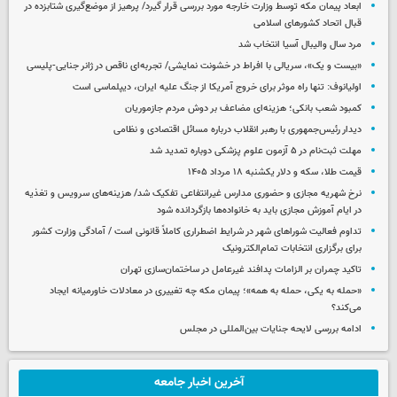
ابعاد پیمان مکه توسط وزارت خارجه مورد بررسی قرار گیرد/ پرهیز از موضع‌گیری شتابزده در
قبال اتحاد کشورهای اسلامی
مرد سال والیبال آسیا انتخاب شد
«بیست و یک»، سریالی با افراط در خشونت نمایشی/ تجربه‌ای ناقص در ژانر جنایی-پلیسی
اولیانوف: تنها راه موثر برای خروج آمریکا از جنگ علیه ایران، دیپلماسی است
کمبود شعب بانکی؛ هزینه‌ای مضاعف بر دوش مردم جازموریان
دیدار رئیس‌جمهوری با رهبر انقلاب درباره مسائل اقتصادی و نظامی
مهلت ثبت‌نام در ۵ آزمون علوم پزشکی دوباره تمدید شد
قیمت طلا، سکه و دلار یکشنبه ۱۸ مرداد ۱۴۰۵
نرخ شهریه مجازی و حضوری مدارس غیرانتفاعی تفکیک شد/ هزینه‌های سرویس و تغذیه
در ایام آموزش مجازی باید به خانواده‌ها بازگردانده شود
تداوم فعالیت شوراهای شهر در شرایط اضطراری کاملاً قانونی است / آمادگی وزارت کشور
برای برگزاری انتخابات تمام‌الکترونیک
تاکید چمران بر الزامات پدافند غیرعامل در ساختمان‌سازی تهران
«حمله به یکی، حمله به همه»؛ پیمان مکه چه تغییری در معادلات خاورمیانه ایجاد
می‌کند؟
ادامه بررسی لایحه جنایات بین‌المللی در مجلس
آخرین اخبار جامعه