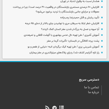
هشدار نسبت به وقوع تندباد در تهران
افزایش ۶۰ درصدی مستمری‌ بازنشستگان در واقعیت ۳۰ درصد است/ چرا در پرداخت
معوقات و مزایای جانبی بازنشستگان با تردید برخورد می‌شود؟
تأیید ربایش و قتل حمیدرضا رجب‌زاده
افزایش خطر ابتلا به سرطان مری با نوشیدن چای بالاتر از دمای ۶۵ درجه
آیا میوه و عسل به بزرگ‌تر شدن مغز انسان کمک کردند؟
آموزش آشپزی / طرز تهیه دال عدس بوشهری با گوشت قلقلی و تمرهندی
پشت پرده کلافگی در تابستان؛ تأثیرات گرما بر مغز
آموزش شیرینی پزی / طرز تهیه کیک برگردان انبه؛ دنیایی از طعم و بو
راز تازه آلزایمر کشف شد/ ردپای پلاک‌های میتوکندری در مغز بیماران
دسترسی سریع
تماس با ما
درباره ما