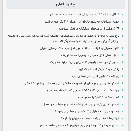
چندرسانه‌ای
انتقال سامانه کاتب به سازمان ثبت، تصمیم صحیحی نبود
حمله مسلحانه به قهوه‌خانه‌ای در زاهدان / ۲ نفر جان باختند
۵۳۶ هکتار از عرصه‌های میانکاله در آتش سوخت
نرخ شهریه مجازی و حضوری مدارس غیرانتفاعی تفکیک شد/ هزینه‌های سرویس و تغذیه
در ایام آموزش مجازی باید به خانواده‌ها بازگردانده شود
تاکید چمران بر الزامات پدافند غیرعامل در ساختمان‌سازی تهران
عامل اصلی قتل حمیدرضا رجب‌زاده دستگیر شد
صدور گواهینامه موتورسیکلت برای زنان؛ در آینده نزدیک
وقتی کودک دیگر فقط کودک نبود
بازداشت ۴ متهم قتل حمیدرضا رجب‌زاده
آموزش شیرینی پزی / طرز تهیه دونات خانگی نرم و پف‌دار با روکش شکلاتی
چرا ماشین داغ می‌کند؟ / نشانه‌هایی که نباید نادیده بگیرید
شست‌وشوی "کاهو" را جدی بگیرید
آموزش آشپزی / طرز تهیه آش آبغوره شیرازی خوشمزه و اصیل
چه عواملی باعث پارگی رگ خونی در چشم می‌شوند؟
ایرانی‌ها از نظر آی‌کیو رتبه چندم جهان را دارند؟
دستور سازمان غذا و دارو برای جمع‌آوری ۳ محصول سلامت‌محور