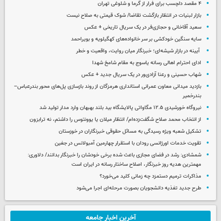
۴ مقصد دلچسب برای فرار از گرما و شلوغی تهران
بازار لبنیات در انتظار بازگشت تقاضا/ شوک قیمتی به صلاح نیست
سعید آقاخانی و حجازی‌فر در یک سریال تاریخی + عکس
سایه سنگین خودکشی بر سر خانواده‌های کهگیلویه و بویراحمد
آیینه در بازار شیشه‌ای؛ خبرنگار میان روایت، واقعیت و خطر
ادای احترام اهالی رسانه یاسوج به مقام شامخ شهدا
شهاب حسینی و رعنا آزادی‌ور در یک سریال جدید + عکس
بازدید میدانی معاون عمرانی استانداری هرمزگان از روند بازسازی پل‌های محور بندرعباس–
بندرخمیر
نیروگاه خورشیدی ۱۲.۵ مگاواتی پالایشگاه بید بلند بهبهان وارد مدار تولید شد
از انتخاب محمد صلاح شگفت‌زده‌ام/ انتظار میلان یا یوونتوس را داشتم، نه ترابزون
تشکیل شعبه ویژه رسیدگی به مسائل حقوقی خبرنگاران در خوزستان
تقویت خدمات اورژانسی رودان با استقرار چهارمین آمبولانس در جغین
شمشادی: رشد در فضای مجازی باعث شده برخی خودشان را خبرنگار بدانند/ دلاوری:
مهمترین هدیه‌ روز خبرنگار، اصلاح ساختار رسانه در ایران است
مذاکرات ترمیم دستمزد چه زمانی کلید می‌خورد؟
طرح جدید تغذیه دانشجویان بصورت مرحله‌ای اجرا می‌شود
آخرین اخبار جامعه