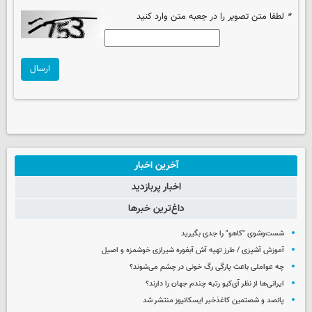
*
لطفا متن تصویر را در جعبه متن وارد کنید
ارسال
آخرین اخبار
اخبار پربازدید
داغ‌ترین خبرها
شست‌وشوی "کاهو" را جدی بگیرید
آموزش آشپزی / طرز تهیه آش آبغوره شیرازی خوشمزه و اصیل
چه عواملی باعث پارگی رگ خونی در چشم می‌شوند؟
ایرانی‌ها از نظر آی‌کیو رتبه چندم جهان را دارند؟
پانصد و شصتمین کاغذخبر ایسکانیوز منتشر شد