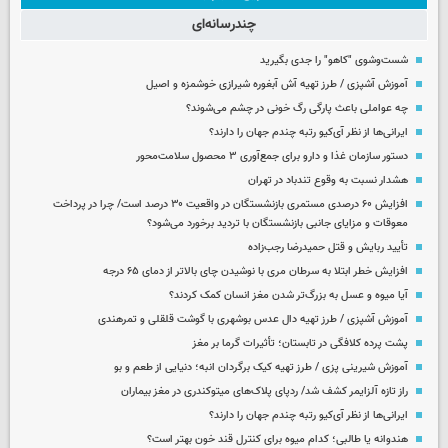
چندرسانه‌ای
شست‌وشوی "کاهو" را جدی بگیرید
آموزش آشپزی / طرز تهیه آش آبغوره شیرازی خوشمزه و اصیل
چه عواملی باعث پارگی رگ خونی در چشم می‌شوند؟
ایرانی‌ها از نظر آی‌کیو رتبه چندم جهان را دارند؟
دستور سازمان غذا و دارو برای جمع‌آوری ۳ محصول سلامت‌محور
هشدار نسبت به وقوع تندباد در تهران
افزایش ۶۰ درصدی مستمری‌ بازنشستگان در واقعیت ۳۰ درصد است/ چرا در پرداخت
معوقات و مزایای جانبی بازنشستگان با تردید برخورد می‌شود؟
تأیید ربایش و قتل حمیدرضا رجب‌زاده
افزایش خطر ابتلا به سرطان مری با نوشیدن چای بالاتر از دمای ۶۵ درجه
آیا میوه و عسل به بزرگ‌تر شدن مغز انسان کمک کردند؟
آموزش آشپزی / طرز تهیه دال عدس بوشهری با گوشت قلقلی و تمرهندی
پشت پرده کلافگی در تابستان؛ تأثیرات گرما بر مغز
آموزش شیرینی پزی / طرز تهیه کیک برگردان انبه؛ دنیایی از طعم و بو
راز تازه آلزایمر کشف شد/ ردپای پلاک‌های میتوکندری در مغز بیماران
ایرانی‌ها از نظر آی‌کیو رتبه چندم جهان را دارند؟
هندوانه یا طالبی؛ کدام‌ میوه برای کنترل قند خون بهتر است؟