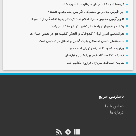
گربه‌ها شاید کلید درمان سرطان در انسان باشند
چرا قبوض برق برخی مشترکان افزایش چند برابری داشت؟
نتایج آزمون مدارس سمپاد اعلام شد/ ثبت‌نام پذیرفته‌شدگان از ۱۹ مرداد
رگبار و رعدوبرق در راه شمال کشور؛ تهران خنک‌تر می‌شود
هواشناسی امروز ایران/ گردوخاک و کاهش کیفیت هوا در بعضی استان‌ها
سامانه‌های تامین اجتماعی بدون قطعی و اختلال در دسترس است
وزش باد شدید تا شنبه در تهران ادامه دارد
توقیف ۱۷۲ دستگاه خودروی لوکس و آپارتمان
شایعه «معافیت سربازان فراری» تکذیب شد
دسترسی سریع
تماس با ما
درباره ما