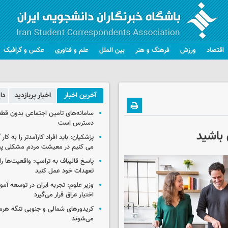
اقتصاد
ورزش
فرهنگ و هنر
بین الملل
علم و فناوری
عکس و گرافیک
آخرین اخبار
اخبار پربازدید
دا
سامانه‌های تامین اجتماعی بدون قطع
دسترس است
باشید
پزشکیان: باید افراد کارآمدتر را به کار
می کنیم در معیشت مردم مشکلی پی
پاسخ قالیباف به ترامپ: واقعیت‌ها را 
تعهدات خود عمل کنید
وزیر علوم: تجربه ایران در توسعه آم
اختیار عراق قرار می‌گیرد
کریدورهای شمالی و جنوبی تنگه هر
می‌شوند