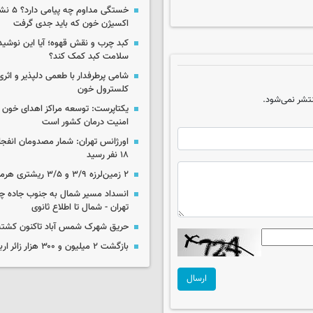
خستگی مداوم
اکسیژن خون که باید جدی گرفت
کبد چرب و نقش قهوه؛ آیا این نوشیدن
سلامت کبد کمک کند؟
شامی پرطرفدار با طعمی دلپذیر و اثری
کلسترول خون
تشر نمی‌شود.
یکتاپرست: توسعه مراکز اهدای خون 
امنیت درمان کشور است
اورژانس تهران: شمار مصدومان انفجا
۱۸ نفر رسید
۲ زمین‌لرزه ۳/۹ و ۳/۵ ریشتری هرمزگان را لرزاند
انسداد مسیر شمال به جنوب جاده چال
تهران - شمال تا اطلاع ثانوی
حریق شهرک شمس آباد تاکنون کشته
بازگشت ۲ میلیون و ۳۰۰ هزار زائر اربعین به کشور
ارسال