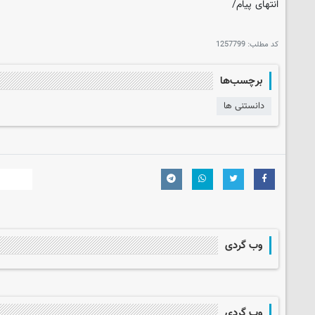
انتهای پیام/
کد مطلب:
1257799
برچسب‌ها
دانستنی ها
وب گردی
وب گردی