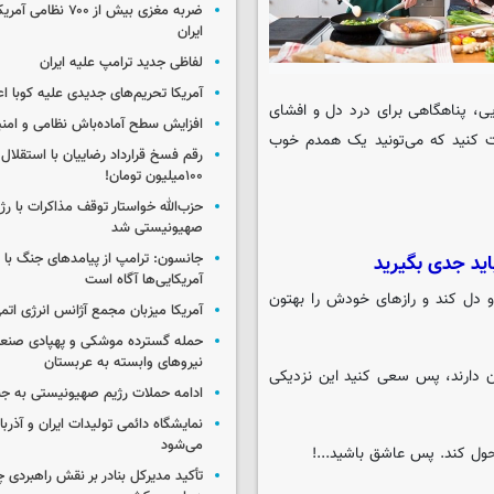
ضربه مغزی بیش از ۷۰۰ 
ایران
لفاظی جدید ترامپ علیه ایران
آمریکا تحریم‌های جدیدی علیه کوبا اع
ویی، پناهگاهی برای درد دل و افشای
افزایش سطح آماده‌باش نظامی و امنی
ابت کنید که می‌تونید یک همدم خوب
رقم فسخ قرارداد رضاییان با استقلال
۱۰۰میلیون تومان!
حزب‌الله خواستار توقف مذاکرات با رژ
صهیونیستی شد
جانسون: ترامپ از پیامدهای جنگ با ای
آمریکایی‌ها آگاه است
 و دل کند و رازهای خودش را بهتون
آمریکا میزبان مجمع آژانس انرژی اتم
حمله گسترده موشکی و پهپادی صنعا
نیروهای وابسته به عربستان
ان دارند، پس سعی کنید این نزدیکی
ادامه حملات رژیم صهیونیستی به جن
نمایشگاه دائمی تولیدات ایران و آذربای
می‌شود
حول کند. پس عاشق باشید...!
تأکید مدیرکل بنادر بر نقش راهبردی چا