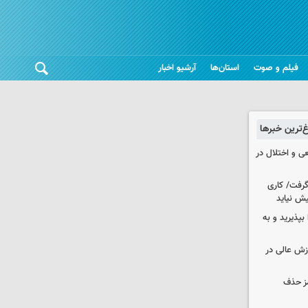
فیلم و صوت
استان‌ها
آرشیو اخبار
غ‌ترین خبرها
ی و اختلال در
 گرفت/ کاری
ش نیاید
بپذیرید و به
وزش عالی در
مز حذف