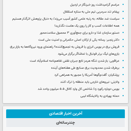
مراسم گرامیداشت روز خبرنگار در اردبیل
پیغام تند سرمربی تیم ملی به ستاره استقلال
سیاست ضد مقاله، به رتبه علمی کشور آسیب می‌زند/ به دنبال پژوهش اثرگذار هستیم
همه اطلاعات کسب‌ و کار را روی یک هاست نگذارید!
دستور سازمان غذا و دارو برای جمع‌آوری ۳ محصول سلامت‌محور
دکتر رنجبر: رسانه یکی از ارکان اصلی حکمرانی و امنیت ملی است
فروش برق در بورس انرژی یا فروش به تجمیع‌کننده؟ راهنمای ورود نیروگاه‌ها به بازار برق
بازی‌های لیگ برتر فوتبال با تماشاگر برگزار می‌شود
عراقچی: باز شدن تنگه هرمز تابع جبران نقض تفاهم‌نامه اسلام‌آباد است
برطرف شدن محدودیت‌ برق صنایع طی هفته‌های آینده
پزشکیان: گفت‌وگوها آمریکا را مجبور به همراهی کرد
ولایتی: نیروهای خارجی باید منطقه را ترک کنند
بورس دوباره رکورد زد/ شاخص کل وارد کانال ۵.۵ میلیون واحد شد
حمله پهپادی به پالایشگاه لیبی
آخرین اخبار اقتصادی
چندرسانه‌ای