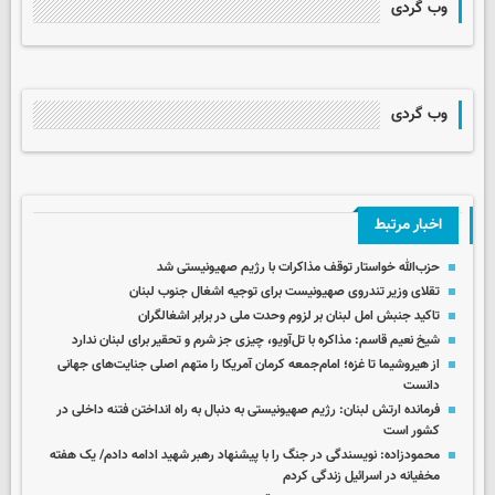
وب گردی
وب گردی
اخبار مرتبط
حزب‌الله خواستار توقف مذاکرات با رژیم صهیونیستی شد
تقلای وزیر تندروی صهیونیست برای توجیه اشغال جنوب لبنان
تاکید جنبش امل لبنان بر لزوم وحدت ملی در برابر اشغالگران
شیخ نعیم قاسم: مذاکره با تل‌آویو، چیزی جز شرم و تحقیر برای لبنان ندارد
از هیروشیما تا غزه؛ امام‌جمعه کرمان آمریکا را متهم اصلی جنایت‌های جهانی
دانست
فرمانده ارتش لبنان: رژیم صهیونیستی به دنبال به راه انداختن فتنه داخلی در
کشور است
محمودزاده: نویسندگی در جنگ را با پیشنهاد رهبر شهید ادامه دادم/ یک هفته
مخفیانه در اسرائیل زندگی کردم