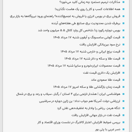
مذاکرات ترمیم دستمزد چه زمانی کلید می‌خورد؟
همه اطلاعات کسب‌ و کار را روی یک هاست نگذارید!
فروش برق در بورس انرژی یا فروش به تجمیع‌کننده؟ راهنمای ورود نیروگاه‌ها به بازار برق
برطرف شدن محدودیت‌ برق صنایع طی هفته‌های آینده
بورس دوباره رکورد زد/ شاخص کل وارد کانال ۵.۵ میلیون واحد شد
قیمت گوشی سامسونگ و آیفون شنبه ۱۷ مرداد ۱۴۰۵
نرخ سود بین‌بانکی افزایش یافت
قیمت برنج ایرانی و خارجی شنبه ۱۷ مرداد ۱۴۰۵
قیمت طلا و سکه و دلار شنبه ۱۷ مرداد ۱۴۰۵
قیمت محصولات ایران‌خودرو و سایپا شنبه ۱۷ مرداد ۱۴۰۵
افزایش یک دلاری قیمت نفت
قیمت طلا صعودی ماند
قیمت زمان بازگشایی طلا و سکه امروز ۱۷ مرداد ۱۴۰۵
هواشناسی ایران | هشدار نارنجی برای ۴ استان / رگبار، سیلاب و رعد و برق در شمال
ارزپاشی دولت آمریکا هم جواب نداد؛ ین ژاپن دوباره در سراشیبی
تنگه هرمز، ریاض را وادار به تخفیف‌دهی نفتی کرد
قیمت نفت در بازار جهانی افزایش یافت
بررسی ضوابط افزایش اعتبار کالابرگ در نشست وزرای اقتصاد و کار
دسر عربی با پتی بور