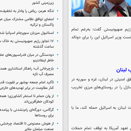
زیرزمینی کشور
تنگه هرمز، ریاض را وادار به تخفیف‌
امضای توافق نظامی مشترک میان عر
پاکستان و ترکیه
ژیم صهیونیستی گفت: به‌رغم تمام
استانبول میزبان سوپرجام اسپانیا شد
ست وزیر اسرائیل این را برای دونالد
ساعت گذشته
دودستگی در میان فدراسیون‌های عضو
خاطر اینفانتینو
بازچرخانی آب؛ راهکار استانداری هم
 لبنان
مصرف آب تازه
 امنیتی در لبنان، غزه و سوریه در
تأکید امام جمعه بوشهر بر تقویت قد
نازل را در روستای‌های مرزی تخریب
کنار مقاومت در برابر تهدیدهای خارجی
از وان حمام تا استخر کشاورزی؛ همه 
کودکان خطرآفرین‌اند
 لبنان به اسرائیل حمله کند، ما با
گرگاس، دورگه‌ای رام‌نشدنی با پیامد
برای روستاها
از هوش مصنوعی تا اقتصاد چرخشی؛ 
ل تعهد آمریکا به توقف تمام حملات
صنعت مبلمان ملایر