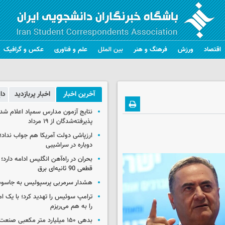
اقتصاد
ورزش
فرهنگ و هنر
بین الملل
علم و فناوری
عکس و گرافیک
آخرین اخبار
اخبار پربازدید
دا
نتایج آزمون مدارس سمپاد اعلام شد/
پذیرفته‌شدگان از ۱۹ مرداد
ارزپاشی دولت آمریکا هم جواب نداد؛ 
دوباره در سراشیبی
بحران در راه‌آهن انگلیس ادامه دارد؛
قطعی 90 ثانیه‌ای برق
هشدار سرمربی پرسپولیس به جاسو
ترامپ سوئیس را تهدید کرد؛ با یک ام
را به هم می‌ریزم
بدهی ۱۵۰ میلیارد متر مکعبی صن