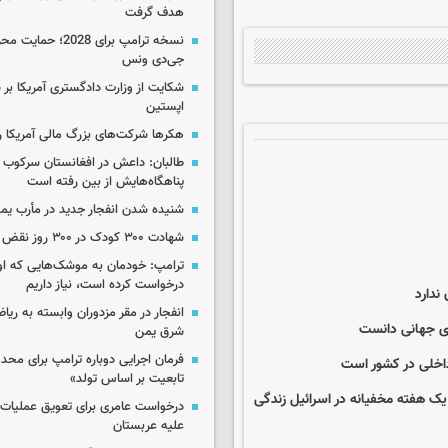
هدف گرفت
نسخه ترامپ برای 2028؛ 
جی‌دی ونس
شکایت از وزارت دادگستری آمریکا بر 
اپستین
هکرها شرکت‌های بزرگ مالی آمریکا ر
طالبان: داعش در افغانستان سرکوب 
پناهگاه‌هایش از بین رفته است
شنیده شدن انفجار جدید در مأرب یم
شهادت ۳۰۰ کودک در ۳۰۰ روز نقض آتش‌بس غزه
ترامپ: خودمان به موشک‌هایی که او
درخواست کرده است، نیاز داریم
ندارد
انفجار در مقر مزدوران وابسته به ریا
های جهانی دانست
شرق یمن
فرمان اجرایی دوباره ترامپ برای مح
 داخلی در کشور است
تابعیت بر اساس تولد»
یک هفته مخفیانه در اسرائیل زندگی
درخواست عامری برای تعویق عملیات ان
علیه عربستان