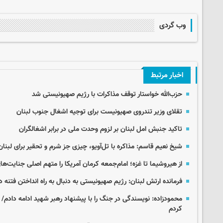
وب گردی
اخبار مرتبط
حزب‌الله خواستار توقف مذاکرات با رژیم صهیونیستی شد
تقلای وزیر تندروی صهیونیست برای توجیه اشغال جنوب لبنان
تاکید جنبش امل لبنان بر لزوم وحدت ملی در برابر اشغالگران
شیخ نعیم قاسم: مذاکره با تل‌آویو، چیزی جز شرم و تحقیر برای لبنان 
از هیروشیما تا غزه؛ امام‌جمعه کرمان آمریکا را متهم اصلی جنایت‌
فرمانده ارتش لبنان: رژیم صهیونیستی به دنبال به راه انداختن فتنه
محمودزاده: نویسندگی در جنگ را با پیشنهاد رهبر شهید ادامه دادم/ 
کردم