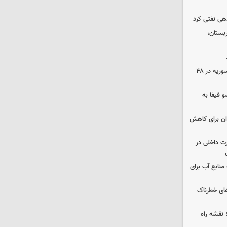
دهی نفتی کرد
بستان،
۱۷ تجاوز رژیم صهیونیستی به خاک سوریه در ۴۸
 فیفا به
دان برای کاهش
رت داخلی در
منابع آب برای
های خطرناک
نقشه راه