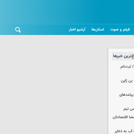
فیلم و صوت
استان‌ها
آرشیو اخبار
غ‌ترین خبرها
 ثبت‌نام
ین ژاپن
 پیامدهای
س تیم
ضا اقتصادتان
عت آب به ذخایر