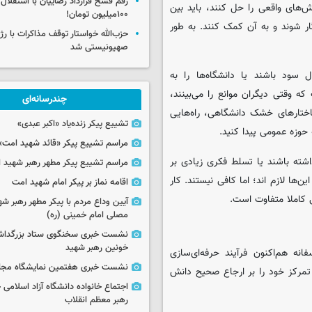
رقم فسخ قرارداد رضاییان با استقلال
ش‌های واقعی را حل کنند، باید بین
۱۰۰میلیون تومان!
گار شوند و به آن کمک کنند. به طور
حزب‌الله خواستار توقف مذاکرات با رژ
صهیونیستی شد
ل سود باشند یا دانشگاه‌ها را به
ه وقتی دیگران موانع را می‌بینند،
چندرسانه‌ای
اختارهای خشک دانشگاهی، راه‌هایی
تشییع پیکر زنده‌یاد «اکبر عبدی»
حوزه عمومی پیدا کنید.
مراسم تشییع پیکر «قائد شهید امت»
شته باشند یا تسلط فکری زیادی بر
مراسم تشییع پیکر مطهر رهبر شهید ان
ها لازم اند؛ اما کافی نیستند. کار
اقامه نماز بر پیکر امام شهید امت
کاملا متفاوت است.
آیین وداع مردم با پیکر مطهر رهبر شه
مصلی امام خمینی (ره)
نشست خبری سخنگوی ستاد بزرگدا
خونین رهبر شهید
نه هم‌اکنون فرآیند حرفه‌ای‌سازی
نشست خبری هفتمین نمایشگاه مجا
تمرکز خود را بر ارجاع صحیح دانش
اجتماع خانواده دانشگاه آزاد اسلامی
رهبر معظم انقلاب