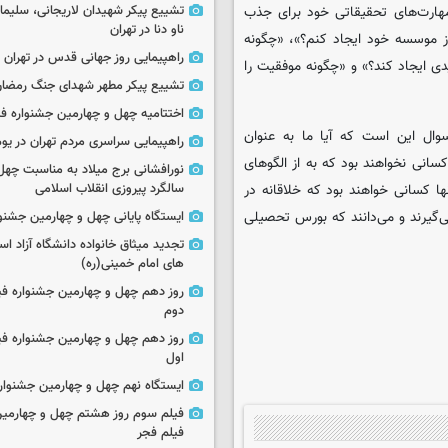
تشییع پیکر شهیدان لاریجانی، سلیما
 مهارت‌های تحقیقاتی خود برای جذب
ناو دنا در تهران
از موسسه خود ایجاد کنم؟»، «چگونه
راهپیمایی روز جهانی قدس در تهران
 ایجاد کند؟» و «چگونه موفقیت را
تشییع پیکر مطهر شهدای جنگ رمضان 
اختتامیه چهل و چهارمین جشنواره فی
وال این است که آیا ما به عنوان
راهپیمایی سراسری مردم تهران در یوم‌الله ۲۲
سانی نخواهند بود که به از الگوهای
نورافشانی برج میلاد به مناسبت چهل
سالگرد پیروزی انقلاب اسلامی
ا کسانی خواهند بود که خلاقانه در
گیرند و می‌دانند که بورس تحصیلی
ایستگاه پایانی چهل و چهارمین جشنو
تجدید میثاق خانواده دانشگاه آزاد اسل
های امام خمینی(ره)
روز دهم چهل و چهارمین جشنواره ف
دوم
روز دهم چهل و چهارمین جشنواره ف
اول
ایستگاه نهم چهل و چهارمین جشنوار
فیلم سوم روز هشتم چهل و چهارمین
فیلم فجر