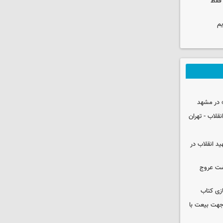
 فقط
یم
 در مشهد
قلاب - تهران
ید انقلاب در
شت عروج
زی کتاب
 جهت بیعت با