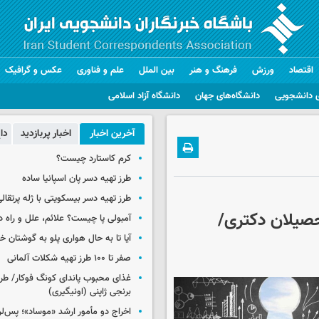
اقتصاد
ورزش
فرهنگ و هنر
بین الملل
علم و فناوری
عکس و گرافیک
 دانشجویی
دانشگاه‌های جهان
دانشگاه آزاد اسلامی
آخرین اخبار
اخبار پربازدید
دا
کرم کاستارد چیست؟
طرز تهیه دسر پان اسپانیا ساده
طرز تهیه دسر بیسکویتی با ژله پرتقال
تحصیلان دکتری/
آمبولی پا چیست؟ علائم، علل و راه د
آیا تا به حال هواری پلو به گوشتان 
صفر تا ۱۰۰ طرز تهیه شکلات آلمانی
غذای محبوب پاندای کونگ فوکار/ طرز
برنجی ژاپنی (اونیگیری)
اخراج دو مأمور ارشد «موساد»؛ پس‌