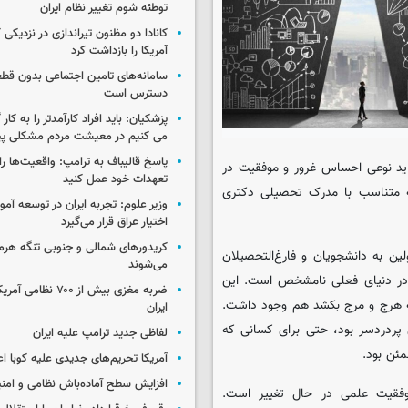
توطئه شوم تغییر نظام ایران
کانادا دو مظنون تیراندازی در نزدیکی
آمریکا را بازداشت کرد
سامانه‌های تامین اجتماعی بدون قطع
دسترس است
پزشکیان: باید افراد کارآمدتر را به کار
می کنیم در معیشت مردم مشکلی پی
پاسخ قالیباف به ترامپ: واقعیت‌ها را 
ید نوعی احساس غرور و موفقیت در
تعهدات خود عمل کنید
که متناسب با مدرک تحصیلی دکتری
وزیر علوم: تجربه ایران در توسعه آم
اختیار عراق قرار می‌گیرد
کریدورهای شمالی و جنوبی تنگه هر
ولین به دانشجویان و فارغ‌التحصیلان
می‌شوند
ا در دنیای فعلی نامشخص است. این
ضربه مغزی بیش از ۷۰۰ 
به هرج و مرج بکشد هم وجود داشت.
ایران
پردردسر بود، حتی برای کسانی که
لفاظی جدید ترامپ علیه ایران
مئن بود.
آمریکا تحریم‌های جدیدی علیه کوبا اع
افزایش سطح آماده‌باش نظامی و امنی
وفقیت علمی در حال تغییر است.