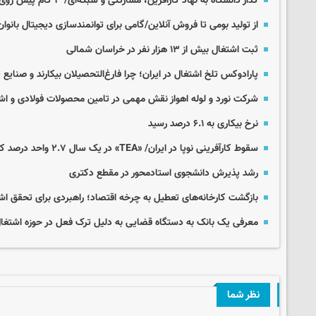
گذار دانشگاه‌ به نهاد کارآفرین، مشارکتی و شبکه‌ای/ ۳ گام پیش روی آموزش عالی در افق ۲۰۵۰
از تولید بومی تا فروش آنلاین/گامی برای توانمندسازی دیجیتال بانوان
ثبت اشتغال بیش از ۱۳ هزار نفر در خراسان شمالی
پارادوکس تلخ اشتغال در ایران؛ چرا فارغ‌التحصیلان بیکارند و صنا
شرکت نورد و لوله اهواز نقش مهمی در تامین محصولات فولادی و اشت
نرخ بیکاری به ۶.۱ درصد رسید
سقوط کارآفرینی نوپا در ایران/ «TEA» در یک سال ۲.۷ واحد درصد کاهش یافت
رشد پذیرش دانشجوی استادمحور در مقطع دکتری
بازگشت کارخانه‌های تعطیل به چرخه اقتصاد؛ راهبردی برای تحقق اش
معرفی یک بانک به دستگاه قضایی به دلیل ترک فعل در حوزه اشتغال
نظر شما