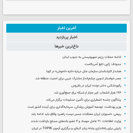
آخرین اخبار
اخبار پربازدید
داغ‌ترین خبرها
ادامه حملات رژیم صهیونیستی به جنوب لبنان
مدودف: ژاپن تابع آمریکاست
هشدار کارشناسان سازمان ملل درباره «غزه‌ خاموش» در کوبا
مصر خواستار تدوین چشم‌انداز مشترک عربی برای امنیت منطقه شد
رکوردشکنی دختر دونده ایران در بلاروس
۱۹۴ هزار انشعاب غیر مجاز از شبکه برق جمع‌آوری شد
پنتاگون جلسه اضطراری برای تأمین تسلیحات برگزار می‌کند
وزیر بهداشت: توسعه آموزش پزشکی، سرمایه‌گذاری برای آینده کشور است
ربیعی: دلسوزان ایران معتقدند مسیر درست راهبرد وفاق باید ادامه یابد
وزارت اطلاعات: ۲۱ عامل موساد و ۴ عضو باندهای مسلح بازداشت شدند
رایزنی برای راه‌اندازی رشته زبان کره‌ای و برگزاری آزمون TOPIK در ایران