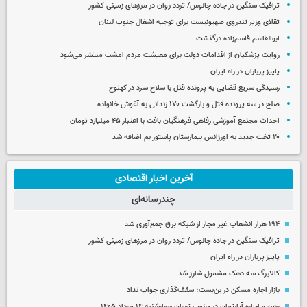
ترافیک سنگین در جاده چالوس/ تردد روان در مرزهای زمینی کشور
تقلای وزیر تندروی صهیونیست برای توجیه اشغال جنوب لبنان
ابوالقاسم قاسم‌زاده درگذشت
روایت پزشکیان از اقدامات دولت برای معیشت مردم امشب منتشر می‌شود
پاییز پرباران در راه ایران
رسیدگی سریع قضایی به پرونده قتل با سلاح سرد در کهنوج
صلح در سه پرونده قتل و بازگشت ۱۷۰ زندانی به آغوش خانواده
احداث مجتمع آموزشی رفاهی فرهنگیان بافت با اعتبار ۴۵ میلیارد تومان
۲۰ تخت جدید به اورژانس بیمارستان پاستور بم اضافه شد
آخرین اخبار اقتصادی
چندرسانه‌ای
۱۹۴ هزار انشعاب غیر مجاز از شبکه برق جمع‌آوری شد
ترافیک سنگین در جاده چالوس/ تردد روان در مرزهای زمینی کشور
پاییز پرباران در راه ایران
کالابرگ سه دهک مشمول شارز شد
بازار اجاره مسکن در بن‌بست؛ سقف‌گذاری جواب نداد
رهن و اجاره آپارتمان در جنوب تهران چهارشنبه ۱۴ مرداد ۱۴۰۵