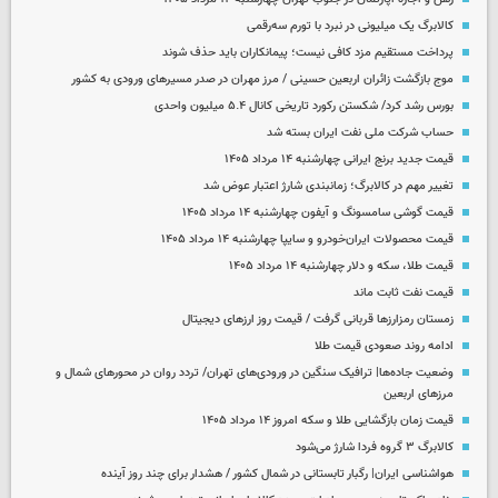
کالابرگ یک میلیونی در نبرد با تورم سه‌رقمی
پرداخت مستقیم مزد کافی نیست؛ پیمانکاران باید حذف شوند
موج بازگشت زائران اربعین حسینی / مرز مهران در صدر مسیرهای ورودی به کشور
بورس رشد کرد/ شکستن رکورد تاریخی کانال ۵.۴ میلیون واحدی
حساب‌ شرکت ملی نفت ایران بسته شد
قیمت جدید برنج ایرانی چهارشنبه ۱۴ مرداد ۱۴۰۵
تغییر مهم در کالابرگ؛ زمانبندی‌ شارژ اعتبار عوض شد
قیمت گوشی سامسونگ و آیفون چهارشنبه ۱۴ مرداد ۱۴۰۵
قیمت محصولات ایران‌خودرو و سایپا چهارشنبه ۱۴ مرداد ۱۴۰۵
قیمت طلا، سکه و دلار چهارشنبه ۱۴ مرداد ۱۴۰۵
قیمت نفت ثابت ماند
زمستان رمزارزها قربانی گرفت / قیمت روز ارزهای دیجیتال
ادامه روند صعودی قیمت طلا
وضعیت جاده‌ها| ترافیک سنگین در ورودی‌های تهران/ تردد روان در محورهای شمال و
مرزهای اربعین
قیمت زمان بازگشایی طلا و سکه امروز ۱۴ مرداد ۱۴۰۵
کالابرگ ۳ گروه فردا شارژ می‌شود
هواشناسی ایران| رگبار تابستانی در شمال کشور / هشدار برای چند روز آینده