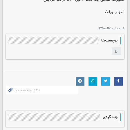
انتهای پیام/
کد مطلب:
1262682
برچسب‌ها
ارز
وب گردی