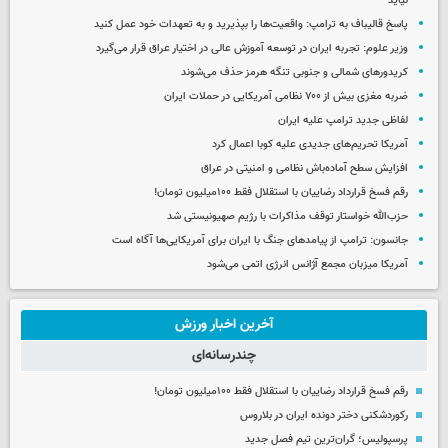
نیاید
پاسخ قالیباف به ترامپ: واقعیت‌ها را بپذیرید و به تعهدات خود عمل کنید
وزیر علوم: تجربه ایران در توسعه آموزش عالی در اختیار عراق قرار می‌گیرد
کریدورهای شمالی و جنوبی تنگه هرمز حذف می‌شوند
ضربه مغزی بیش از ۷۰۰ نظامی آمریکایی در حملات ایران
لفاظی جدید ترامپ علیه ایران
آمریکا تحریم‌های جدیدی علیه کوبا اعمال کرد
افزایش سطح آماده‌باش نظامی و امنیتی در عراق
رقم فسخ قرارداد رضاییان با استقلال فقط ۱۰۰میلیون تومان!
حزب‌الله خواستار توقف مذاکرات با رژیم صهیونیستی شد
جانسون: ترامپ از پیامدهای جنگ با ایران برای آمریکایی‌ها آگاه است
آمریکا میزبان مجمع آژانس انرژی اتمی می‌شود
آخرین اخبار ورزش
چندرسانه‌ای
رقم فسخ قرارداد رضاییان با استقلال فقط ۱۰۰میلیون تومان!
رکوردشکنی دختر دونده ایران در بلاروس
پرسپولیس؛ گران‌ترین تیم فصل جدید