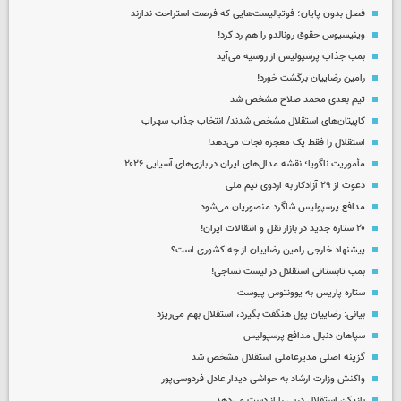
فصل بدون پایان؛ فوتبالیست‌هایی که فرصت استراحت ندارند
وینیسیوس حقوق رونالدو را هم رد کرد!
بمب جذاب پرسپولیس از روسیه می‌آید
رامین رضاییان برگشت خورد!
تیم بعدی محمد صلاح مشخص شد
کاپیتان‌های استقلال مشخص شدند/ انتخاب جذاب سهراب
استقلال را فقط یک معجزه نجات می‌دهد!
مأموریت ناگویا؛ نقشه مدال‌های ایران در بازی‌های آسیایی ۲۰۲۶
دعوت از ۲۹ آزادکار به اردوی تیم ملی
مدافع پرسپولیس شاگرد منصوریان می‌شود
۲۰ ستاره جدید در بازار نقل و انتقالات ایران!
پیشنهاد خارجی رامین رضاییان از چه کشوری است؟
بمب تابستانی استقلال در لیست نساجی!
ستاره پاریس به یوونتوس پیوست
بیانی: رضاییان پول هنگفت بگیرد، استقلال بهم می‌ریزد
سپاهان دنبال مدافع پرسپولیس
گزینه اصلی مدیرعاملی استقلال مشخص شد
واکنش وزارت ارشاد به حواشی دیدار عادل فردوسی‌پور
بازیکن استقلال دربی را از دست می‌دهد