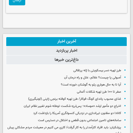
ارسال
آخرین اخبار
اخبار پربازدید
داغ‌ترین خبرها
طرز تهیه دسر بیسکویتی با ژله پرتقالی
آمبولی پا چیست؟ علائم، علل و راه درمان آن
آیا تا به حال هواری پلو به گوشتان خورده است؟
صفر تا ۱۰۰ طرز تهیه شکلات آلمانی
غذای محبوب پاندای کونگ فوکار/ طرز تهیه کوفته برنجی ژاپنی (اونیگیری)
اخراج دو مأمور ارشد «موساد»؛ پس‌لرزه شکست توطئه شوم تغییر نظام ایران
کانادا دو مظنون تیراندازی در نزدیکی کنسولگری آمریکا را بازداشت کرد
سامانه‌های تامین اجتماعی بدون قطعی و اختلال در دسترس است
پزشکیان: باید افراد کارآمدتر را به کار گرفت/ کاری می کنیم در معیشت مردم مشکلی پیش