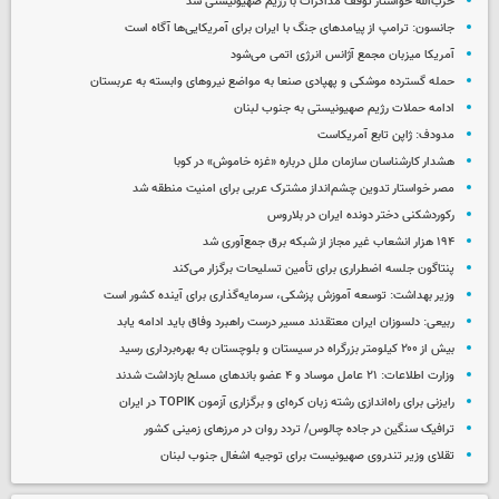
حزب‌الله خواستار توقف مذاکرات با رژیم صهیونیستی شد
جانسون: ترامپ از پیامدهای جنگ با ایران برای آمریکایی‌ها آگاه است
آمریکا میزبان مجمع آژانس انرژی اتمی می‌شود
حمله گسترده موشکی و پهپادی صنعا به مواضع نیروهای وابسته به عربستان
ادامه حملات رژیم صهیونیستی به جنوب لبنان
مدودف: ژاپن تابع آمریکاست
هشدار کارشناسان سازمان ملل درباره «غزه‌ خاموش» در کوبا
مصر خواستار تدوین چشم‌انداز مشترک عربی برای امنیت منطقه شد
رکوردشکنی دختر دونده ایران در بلاروس
۱۹۴ هزار انشعاب غیر مجاز از شبکه برق جمع‌آوری شد
پنتاگون جلسه اضطراری برای تأمین تسلیحات برگزار می‌کند
وزیر بهداشت: توسعه آموزش پزشکی، سرمایه‌گذاری برای آینده کشور است
ربیعی: دلسوزان ایران معتقدند مسیر درست راهبرد وفاق باید ادامه یابد
بیش از ۲۰۰ کیلومتر بزرگراه در سیستان و بلوچستان به بهره‌برداری رسید
وزارت اطلاعات: ۲۱ عامل موساد و ۴ عضو باندهای مسلح بازداشت شدند
رایزنی برای راه‌اندازی رشته زبان کره‌ای و برگزاری آزمون TOPIK در ایران
ترافیک سنگین در جاده چالوس/ تردد روان در مرزهای زمینی کشور
تقلای وزیر تندروی صهیونیست برای توجیه اشغال جنوب لبنان