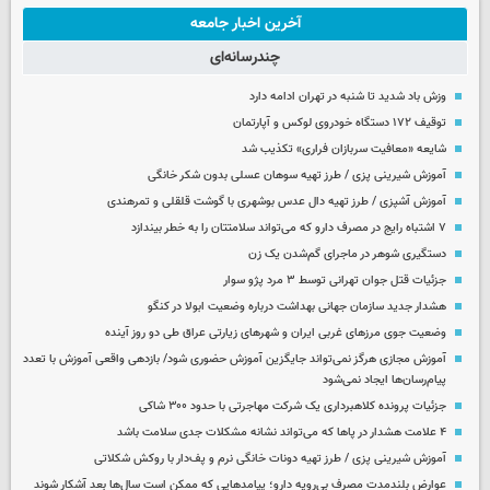
آخرین اخبار جامعه
چندرسانه‌ای
وزش باد شدید تا شنبه در تهران ادامه دارد
توقیف ۱۷۲ دستگاه خودروی لوکس و آپارتمان
شایعه «معافیت سربازان فراری» تکذیب شد
آموزش شیرینی پزی / طرز تهیه سوهان عسلی بدون شکر خانگی
آموزش آشپزی / طرز تهیه دال عدس بوشهری با گوشت قلقلی و تمرهندی
۷ اشتباه رایج در مصرف دارو که می‌تواند سلامتتان را به خطر بیندازد
دستگیری شوهر در ماجرای گم‌شدن یک زن
جزئیات قتل جوان تهرانی توسط ۳ مرد پژو سوار
هشدار جدید سازمان جهانی بهداشت درباره وضعیت ابولا در کنگو
وضعیت جوی مرزهای غربی ایران و شهرهای زیارتی عراق طی دو روز آینده
آموزش مجازی هرگز نمی‌تواند جایگزین آموزش حضوری شود/ بازدهی واقعی آموزش با تعدد
پیام‌رسان‌ها ایجاد نمی‌شود
جزئیات پرونده کلاهبرداری یک شرکت مهاجرتی با حدود ۳۰۰ شاکی
۴ علامت هشدار در پاها که می‌تواند نشانه مشکلات جدی سلامت باشد
آموزش شیرینی پزی / طرز تهیه دونات خانگی نرم و پف‌دار با روکش شکلاتی
عوارض بلندمدت مصرف بی‌رویه دارو؛ پیامدهایی که ممکن است سال‌ها بعد آشکار شوند