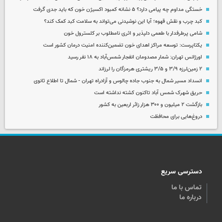
خستگی مداوم چه پیامی دارد؟ ۵ نشانه کمبود اکسیژن خون که باید جدی گرفت
کبد چرب و نقش قهوه؛ آیا این نوشیدنی می‌تواند به سلامت کبد کمک کند؟
شامی پرطرفدار با طعمی دلپذیر و اثری نامطلوب بر کلسترول خون
یکتاپرست: توسعه مراکز اهدای خون تضمین‌کننده امنیت درمان کشور است
اورژانس تهران: شمار مصدومان انفجار شمس‌آباد به ۱۸ نفر رسید
۲ زمین‌لرزه ۳/۹ و ۳/۵ ریشتری هرمزگان را لرزاند
انسداد مسیر شمال به جنوب جاده چالوس و آزادراه تهران - شمال تا اطلاع ثانوی
حریق شهرک شمس آباد تاکنون کشته نداشته است
بازگشت ۲ میلیون و ۳۰۰ هزار زائر اربعین به کشور
دروغ‌هایی برای محافظت
دسترسی سریع
تماس با ما
درباره ما