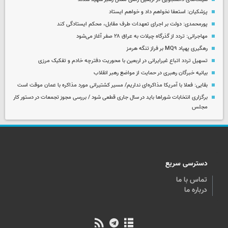
پزشکیان: استعفا نخواهم داد و خواهم ایستاد
پورمحمدی: دولت بر اجرای تعهدات طرف مقابل، محکم ایستادگی کند
مهاجرانی: تردد از گذرگاه چیلات به عراق ۲۸ صفر آغاز می‌شود
رهگیری پهپاد MQ۹ بر فراز تنگه هرمز
تسهیل تردد اتباع غیرایرانی در اربعین با محوریت دفترچه خادم و تفکیک مرزی
بیانیه خبرگان رهبری در حمایت از مواضع رهبر انقلاب
بقایی: فعلا با آمریکا مذاکره‌ای نداریم/ مسیر کشتیرانی مورد مذاکره با عمان موقت است
برگزاری انتخابات شوراها باید در سال جاری قطعی شود / بررسی مجوز تجمعات در دستور کار
مجلس
دسترسی سریع
تماس با ما
درباره ما