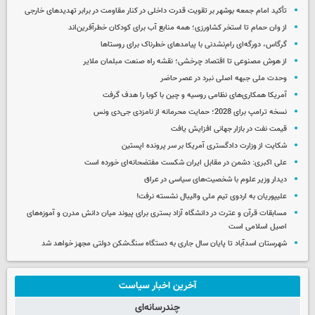
تأکید امام جمعه بوشهر بر تقویت قدرت داخلی در کنار مقاومت در برابر تهدیدهای خارجی
از وان حمام تا استخر کشاورزی؛ همه منابع آب برای کودکان خطرآفرین‌اند
گرگاس، دورگه‌ای رام‌نشدنی با پیامدهای خطرناک برای روستاها
از هوش مصنوعی تا اقتصاد چرخشی؛ نقشه راه صنعت مبلمان ملایر
وحدت ملی جبهه اصلی نبرد در عصر حاضر
آمریکا همکاری‌های نظامی روسیه و چین با کوبا را هدف گرفت
نسخه ترامپ برای 2028؛ حمایت محرمانه از نامزدی جی‌دی ونس
قیمت نفت در بازار جهانی افزایش یافت
شکایت از وزارت دادگستری آمریکا بر سر پرونده اپستین
علی اکبری: دشمن در مقابل ایران شکست مفتضحانه‌ای خورده است
دیدار وزیر علوم با شخصیت‌های سیاسی در عراق
علیپوریان به اردوی تیم ملی والیبال نشسته نرفت!
مسابقات قرآن و عترت در دانشگاه آزاد بستری برای پیوند میان دانش مدرن و آموزه‌های
اصیل اسلامی است
شهرستان اسدآباد تا پایان سال جاری به دستگاه سنگ‌شکن دولتی مجهز خواهد شد
آخرین اخبار سیاست
چندرسانه‌ای