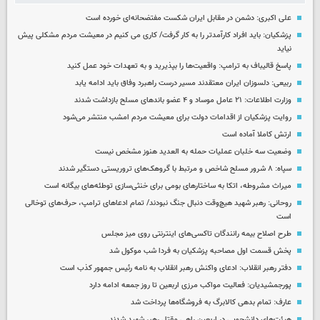
علی اکبری: دشمن در مقابل ایران شکست مفتضحانه‌ای خورده است
پزشکیان: باید افراد کارآمدتر را به کار گرفت/ کاری می کنیم در معیشت مردم مشکلی پیش
نیاید
پاسخ قالیباف به ترامپ: واقعیت‌ها را بپذیرید و به تعهدات خود عمل کنید
ربیعی: دلسوزان ایران معتقدند مسیر درست راهبرد وفاق باید ادامه یابد
وزارت اطلاعات: ۲۱ عامل موساد و ۴ عضو باندهای مسلح بازداشت شدند
روایت پزشکیان از اقدامات دولت برای معیشت مردم امشب منتشر می‌شود
ارتش کاملا آماده است
وضعیت سه خلبان عملیات حمله به العدید هنوز مشخص نیست
سپاه: ۸ شرور مسلح شاخص و مرتبط با گروهک‌های تروریستی دستگیر شدند
میراث مشروطه، اتکا به ساختارهای بومی برای خنثی‌سازی توطئه‌های بیگانه است
روحانی: رهبر شهید هیچ‌وقت دنبال جنگ نبودند/ تمام ادعاهای ترامپ، حرف‌های توخالی
است
طرح اصلاح بیمه رانندگان تاکسی‌های اینترنتی روی میز مجلس
پخش قسمت اول مصاحبه پزشکیان به فردا شب موکول شد
دفتر رهبر انقلاب: ادعای واکنش رهبر انقلاب به نامه رئیس جمهور کذب است
پورجمشیدیان: فعالیت مواکب مرزی اربعین تا روز جمعه ادامه دارد
عارف: تمام بدهی کالابرگ به فروشگاه‌ها پرداخت شد
هیئت‌های دانشجویی در اربعین راهی مقتل رهبر شهید شدند