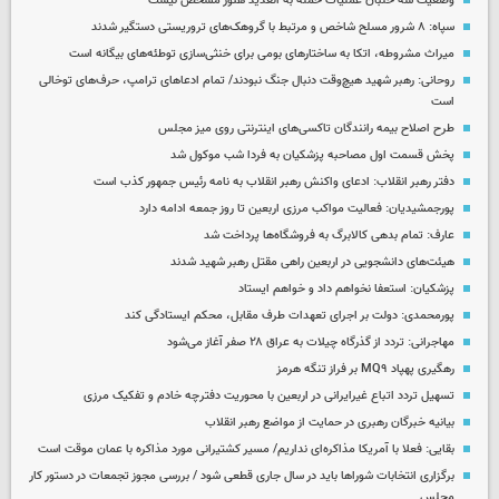
وضعیت سه خلبان عملیات حمله به العدید هنوز مشخص نیست
سپاه: ۸ شرور مسلح شاخص و مرتبط با گروهک‌های تروریستی دستگیر شدند
میراث مشروطه، اتکا به ساختارهای بومی برای خنثی‌سازی توطئه‌های بیگانه است
روحانی: رهبر شهید هیچ‌وقت دنبال جنگ نبودند/ تمام ادعاهای ترامپ، حرف‌های توخالی
است
طرح اصلاح بیمه رانندگان تاکسی‌های اینترنتی روی میز مجلس
پخش قسمت اول مصاحبه پزشکیان به فردا شب موکول شد
دفتر رهبر انقلاب: ادعای واکنش رهبر انقلاب به نامه رئیس جمهور کذب است
پورجمشیدیان: فعالیت مواکب مرزی اربعین تا روز جمعه ادامه دارد
عارف: تمام بدهی کالابرگ به فروشگاه‌ها پرداخت شد
هیئت‌های دانشجویی در اربعین راهی مقتل رهبر شهید شدند
پزشکیان: استعفا نخواهم داد و خواهم ایستاد
پورمحمدی: دولت بر اجرای تعهدات طرف مقابل، محکم ایستادگی کند
مهاجرانی: تردد از گذرگاه چیلات به عراق ۲۸ صفر آغاز می‌شود
رهگیری پهپاد MQ۹ بر فراز تنگه هرمز
تسهیل تردد اتباع غیرایرانی در اربعین با محوریت دفترچه خادم و تفکیک مرزی
بیانیه خبرگان رهبری در حمایت از مواضع رهبر انقلاب
بقایی: فعلا با آمریکا مذاکره‌ای نداریم/ مسیر کشتیرانی مورد مذاکره با عمان موقت است
برگزاری انتخابات شوراها باید در سال جاری قطعی شود / بررسی مجوز تجمعات در دستور کار
مجلس