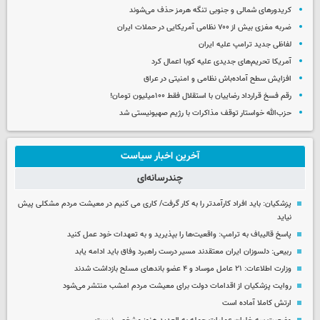
کریدورهای شمالی و جنوبی تنگه هرمز حذف می‌شوند
ضربه مغزی بیش از ۷۰۰ نظامی آمریکایی در حملات ایران
لفاظی جدید ترامپ علیه ایران
آمریکا تحریم‌های جدیدی علیه کوبا اعمال کرد
افزایش سطح آماده‌باش نظامی و امنیتی در عراق
رقم فسخ قرارداد رضاییان با استقلال فقط ۱۰۰میلیون تومان!
حزب‌الله خواستار توقف مذاکرات با رژیم صهیونیستی شد
آخرین اخبار سیاست
چندرسانه‌ای
پزشکیان: باید افراد کارآمدتر را به کار گرفت/ کاری می کنیم در معیشت مردم مشکلی پیش
نیاید
پاسخ قالیباف به ترامپ: واقعیت‌ها را بپذیرید و به تعهدات خود عمل کنید
ربیعی: دلسوزان ایران معتقدند مسیر درست راهبرد وفاق باید ادامه یابد
وزارت اطلاعات: ۲۱ عامل موساد و ۴ عضو باندهای مسلح بازداشت شدند
روایت پزشکیان از اقدامات دولت برای معیشت مردم امشب منتشر می‌شود
ارتش کاملا آماده است