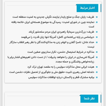
اخبار مرتبط
ظریف:‌ پایان جنگ و صلح پایدار نیازمند نگرش جدیدی به امنیت منطقه است
نماینده چین در شورای امنیت: رسیدگی به موضوع هسته‌ای ایران خاتمه یافته
است
ظریف: بزرگ‌ترین سرمایۀ راهبردی ایران مردم سلحشور آن‌اند
دیپلماسی بر پایه بی‌اعتمادی کامل؛ آمریکا تنها زبان قدرت را می‌فهمد
حداد عادل: ناسزا گفتن و اتهام زدن به مذاکره‌کنندگان با نظر رهبر انقلاب سازگار
نیست
مذاکره در شرایط استیصال دشمن، تکرار سناریوی صفین است
آمریکا غنی‌سازی در ایران را نخواهد پذیرفت / از دست دادن اهرم‌های فشار برابر با
زیاده‌خواهی واشنگتن و حمله مجدد
هیئت ایرانی محل مذاکرات سوئیس را به مقصد تهران ترک کرد
دغدغه اصلی رهبری تثبیت حقوق ملی و جلوگیری از تحمیل نظرات دشمن است
بیانیه مشترک قطر و پاکستان درباره توافقات مذاکرات سوئیس
نظر شما