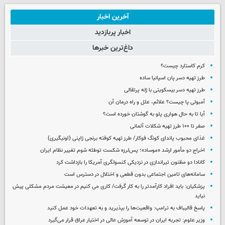
آخرین اخبار
اخبار پربازدید
داغ‌ترین خبرها
کرم کاستارد چیست؟
طرز تهیه دسر پان اسپانیا ساده
طرز تهیه دسر بیسکویتی با ژله پرتقالی
آمبولی پا چیست؟ علائم، علل و راه درمان آن
آیا تا به حال هواری پلو به گوشتان خورده است؟
صفر تا ۱۰۰ طرز تهیه شکلات آلمانی
غذای محبوب پاندای کونگ فوکار/ طرز تهیه کوفته برنجی ژاپنی (اونیگیری)
اخراج دو مأمور ارشد «موساد»؛ پس‌لرزه شکست توطئه شوم تغییر نظام ایران
کانادا دو مظنون تیراندازی در نزدیکی کنسولگری آمریکا را بازداشت کرد
سامانه‌های تامین اجتماعی بدون قطعی و اختلال در دسترس است
پزشکیان: باید افراد کارآمدتر را به کار گرفت/ کاری می کنیم در معیشت مردم مشکلی پیش
نیاید
پاسخ قالیباف به ترامپ: واقعیت‌ها را بپذیرید و به تعهدات خود عمل کنید
وزیر علوم: تجربه ایران در توسعه آموزش عالی در اختیار عراق قرار می‌گیرد