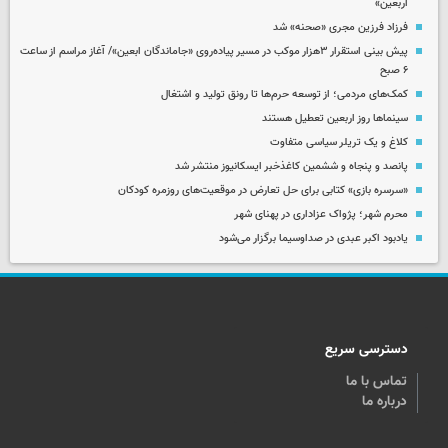
اربعین»
فرزاد فرزین مجری «صحنه» شد
پیش بینی استقرار ۳هزار موکب در مسیر پیاده‌روی «جاماندگان ابعین»/ آغاز مراسم از ساعت
۶ صبح
کمک‌های مردمی؛ از توسعه حرم‌ها تا رونق تولید و اشتغال
سینماها روز اربعین تعطیل هستند
کلاغ و یک تریلر سیاسی متفاوت
پانصد و پنجاه و ششمین کاغذخبر ایسکانیوز منتشر شد
«سرسره بازی» کتابی برای حل تعارض در موقعیت‌های روزمره کودکان
محرم شهر؛ پژواک عزاداری در پهنای شهر
یادبود اکبر عبدی در صداوسیما برگزار می‌شود
دسترسی سریع
تماس با ما
درباره ما