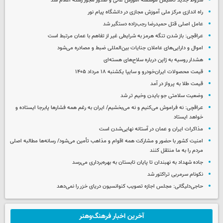
شروط جدید تاسیس موسسه آموزش عالی و صدور مجوز رشته اعلام شد
راه اندازی مرکز ملی آموزش مجازی در دانشگاه پیام نور
عامل اصلی قتل حمیدرضا رجب‌زاده دستگیر شد
عراقچی: باز شدن تنگه هرمز به شرایطی غیر از تفاهم با عمان مرتبط است
اموال و دارایی‌های عاملان جنایات بین‌المللی ضبط و مصادره می‌شود
هشدار روسیه به ژاپن درباره سلاح‌های هسته‌ای
قیمت محصولات ایران‌خودرو و سایپا یکشنبه ۱۸ مرداد ۱۴۰۵
قیمت طلا به پرواز در آمد
وضعیت سلامتی جو بایدن وخیم تر شد
عراقچی: نه فراموش می‌کنیم و نه می‌بخشیم/ ایران به رغم همه فشارها پابرجا ایستاده و
خواهد ایستاد
مذاکرات ایران و عمان در آستانه نهایی‌شدن است
امنیت کشور با حضور و مشارکت همه اقوام و مذاهب تأمین می‌شود/ رسانه‌ها مطالبه اصلی
مردم را به ما منتقل کنند
جاده شهداد به نهبندان تا پایان تابستان به بهره‌برداری می‌رسد
نکونام سرمربی تراکتور شد
حاجی‌دلیگانی: مجلس اجازه تصویب کنوانسیون دریای خزر را نمی‌دهد
آخرین اخبار فرهنگ‌وهنر