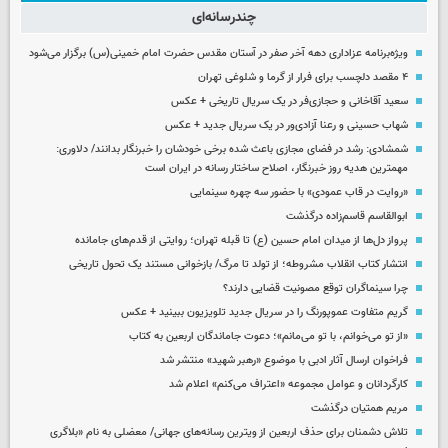
چندرسانه‌ای
ویژه‌برنامه عزاداری دهه آخر صفر در آستان مقدس حضرت امام خمینی(س) برگزار می‌شود
۴ مقصد دلچسب برای فرار از گرما و شلوغی تهران
سعید آقاخانی و حجازی‌فر در یک سریال تاریخی + عکس
شهاب حسینی و رعنا آزادی‌ور در یک سریال جدید + عکس
شمشادی: رشد در فضای مجازی باعث شده برخی خودشان را خبرنگار بدانند/ دلاوری:
مهمترین هدیه‌ روز خبرنگار، اصلاح ساختار رسانه در ایران است
«روایت در قاب عمودی» با حضور سه چهره سینمایی
ابوالقاسم قاسم‌زاده درگذشت
پرواز دل‌ها از میدان امام حسین (ع) تا قبله تهران؛ روایتی از قدم‌های جامانده
انتشار کتاب انقلاب مشروطه؛ از تولد تا مرگ/ بازخوانی مستند یک تحول تاریخی
چرا سینماگران توقع مصونیت قضایی دارند؟
گریم متفاوت عموپورنگ را در سریال جدید تلویزیون ببینید + عکس
«از تو می‌خوانم، با تو می‌مانم»؛ دعوت جاماندگان اربعین به کتاب
فراخوان ارسال آثار ادبی با موضوع «رهبر شهید» منتشر شد
کارگردانان و عوامل مجموعه «اعتراف می‌کنم» اعلام شد
مریم همتیان درگذشت
تلاش دشمنان برای حذف اربعین از ویترین رسانه‌های جهانی/ معضلی به نام «بلاگری