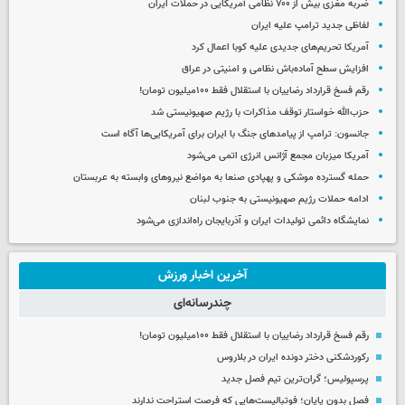
ضربه مغزی بیش از ۷۰۰ نظامی آمریکایی در حملات ایران
لفاظی جدید ترامپ علیه ایران
آمریکا تحریم‌های جدیدی علیه کوبا اعمال کرد
افزایش سطح آماده‌باش نظامی و امنیتی در عراق
رقم فسخ قرارداد رضاییان با استقلال فقط ۱۰۰میلیون تومان!
حزب‌الله خواستار توقف مذاکرات با رژیم صهیونیستی شد
جانسون: ترامپ از پیامدهای جنگ با ایران برای آمریکایی‌ها آگاه است
آمریکا میزبان مجمع آژانس انرژی اتمی می‌شود
حمله گسترده موشکی و پهپادی صنعا به مواضع نیروهای وابسته به عربستان
ادامه حملات رژیم صهیونیستی به جنوب لبنان
نمایشگاه دائمی تولیدات ایران و آذربایجان راه‌اندازی می‌شود
آخرین اخبار ورزش
چندرسانه‌ای
رقم فسخ قرارداد رضاییان با استقلال فقط ۱۰۰میلیون تومان!
رکوردشکنی دختر دونده ایران در بلاروس
پرسپولیس؛ گران‌ترین تیم فصل جدید
فصل بدون پایان؛ فوتبالیست‌هایی که فرصت استراحت ندارند