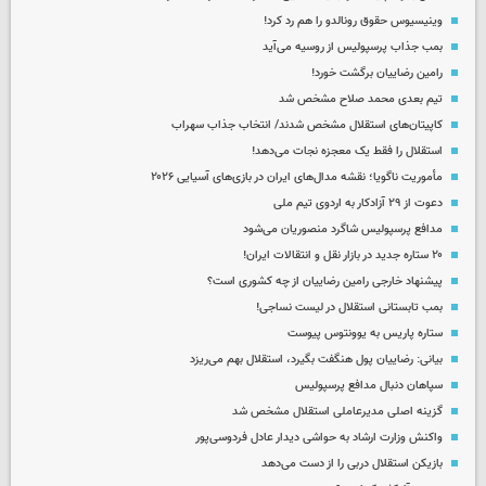
وینیسیوس حقوق رونالدو را هم رد کرد!
بمب جذاب پرسپولیس از روسیه می‌آید
رامین رضاییان برگشت خورد!
تیم بعدی محمد صلاح مشخص شد
کاپیتان‌های استقلال مشخص شدند/ انتخاب جذاب سهراب
استقلال را فقط یک معجزه نجات می‌دهد!
مأموریت ناگویا؛ نقشه مدال‌های ایران در بازی‌های آسیایی ۲۰۲۶
دعوت از ۲۹ آزادکار به اردوی تیم ملی
مدافع پرسپولیس شاگرد منصوریان می‌شود
۲۰ ستاره جدید در بازار نقل و انتقالات ایران!
پیشنهاد خارجی رامین رضاییان از چه کشوری است؟
بمب تابستانی استقلال در لیست نساجی!
ستاره پاریس به یوونتوس پیوست
بیانی: رضاییان پول هنگفت بگیرد، استقلال بهم می‌ریزد
سپاهان دنبال مدافع پرسپولیس
گزینه اصلی مدیرعاملی استقلال مشخص شد
واکنش وزارت ارشاد به حواشی دیدار عادل فردوسی‌پور
بازیکن استقلال دربی را از دست می‌دهد