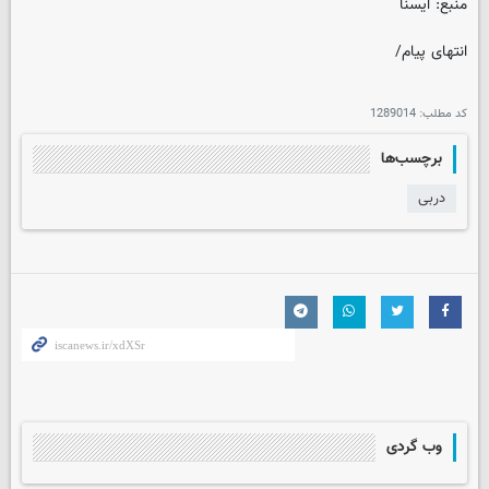
منبع: ایسنا
انتهای پیام/
کد مطلب:
1289014
برچسب‌ها
دربی
وب گردی