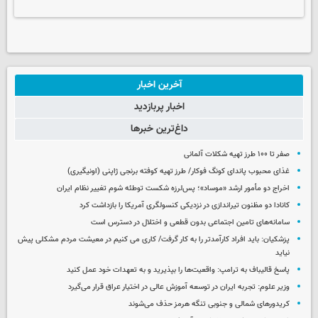
آخرین اخبار
اخبار پربازدید
داغ‌ترین خبرها
صفر تا ۱۰۰ طرز تهیه شکلات آلمانی
غذای محبوب پاندای کونگ فوکار/ طرز تهیه کوفته برنجی ژاپنی (اونیگیری)
اخراج دو مأمور ارشد «موساد»؛ پس‌لرزه شکست توطئه شوم تغییر نظام ایران
کانادا دو مظنون تیراندازی در نزدیکی کنسولگری آمریکا را بازداشت کرد
سامانه‌های تامین اجتماعی بدون قطعی و اختلال در دسترس است
پزشکیان: باید افراد کارآمدتر را به کار گرفت/ کاری می کنیم در معیشت مردم مشکلی پیش
نیاید
پاسخ قالیباف به ترامپ: واقعیت‌ها را بپذیرید و به تعهدات خود عمل کنید
وزیر علوم: تجربه ایران در توسعه آموزش عالی در اختیار عراق قرار می‌گیرد
کریدورهای شمالی و جنوبی تنگه هرمز حذف می‌شوند