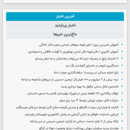
آخرین اخبار
اخبار پربازدید
داغ‌ترین خبرها
آموزش شیرینی پزی / طرز تهیه سوهان عسلی بدون شکر خانگی
آموزش آشپزی / طرز تهیه دال عدس بوشهری با گوشت قلقلی و تمرهندی
۷ اشتباه رایج در مصرف دارو که می‌تواند سلامتتان را به خطر بیندازد
دستگیری شوهر در ماجرای گم‌شدن یک زن
بازار اجاره مسکن در بن‌بست؛ سقف‌گذاری جواب نداد
تردد بیش از ۲ میلیون و ۱۰۰ هزار زائر اربعین حسینی از مرزهای شلمچه و چذابه
نخستین هتل سنتی دزفول به بهره برداری رسید
توقف واگذاری ۱۲۰ قطعه زمین در شهرک بهارستان قشم به دستور دادستان
جزئیات قتل جوان تهرانی توسط ۳ مرد پژو سوار
کشف ۵ هزار لیتر سوخت قاچاق و چندین قبضه سلاح گرم توسط مرزبانان هرمزگان
ارزیابی خسارات طوفان و تنش گرمایی در بخش کشاورزی شهرستان پارسیان
ارائه بیش از ۷ هزار خدمت درمانی به زائران اربعین حسینی در مرز چذابه
هشدار جدید سازمان جهانی بهداشت درباره وضعیت ابولا در کنگو