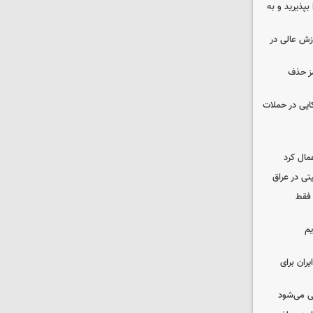
بپذیرید و به
وزش عالی در
مز حذف
نظامی آمریکایی در حملات
مال کرد
تی در عراق
 فقط
یم
ران برای
ی می‌شود