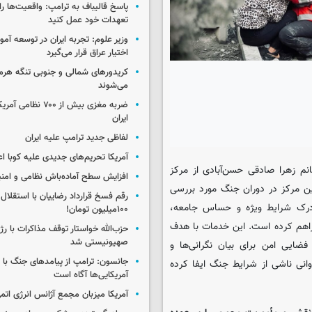
پاسخ قالیباف به ترامپ: واقعیت‌ها را 
تعهدات خود عمل کنید
وزیر علوم: تجربه ایران در توسعه آم
اختیار عراق قرار می‌گیرد
کریدورهای شمالی و جنوبی تنگه هر
می‌شوند
ضربه مغزی بیش از ۷۰۰ 
ایران
لفاظی جدید ترامپ علیه ایران
آمریکا تحریم‌های جدیدی علیه کوبا اع
نم زهرا صادقی حسن‌آبادی از مرکز
افزایش سطح آماده‌باش نظامی و امنی
این مرکز در دوران جنگ مورد بررسی
رقم فسخ قرارداد رضاییان با استقلال
درک شرایط ویژه و حساس جامعه،
۱۰۰میلیون تومان!
فراهم کرده است. این خدمات با هدف
حزب‌الله خواستار توقف مذاکرات با رژ
صهیونیستی شد
ضایی امن برای بیان نگرانی‌ها و
جانسون: ترامپ از پیامدهای جنگ با ای
انی ناشی از شرایط جنگ ایفا کرده
آمریکایی‌ها آگاه است
آمریکا میزبان مجمع آژانس انرژی اتم