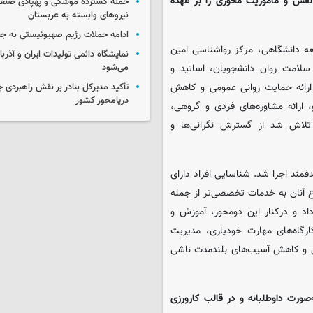
 نقش و مأموریت محوری را بر عهده
حمله گسترده موشکی و پهپادی صنعا
نیروهای وابسته به عربستان
ادامه حملات رژیم صهیونیستی به جن
عه دانشگاهی، مرکز رواشناسی امین
نمایشگاه دائمی تولیدات ایران و آذربای
سلامت روان دانشجویان، اساتید و
می‌شود
، ارائه حمایت روانی عمومی و کاهش
تأکید مدیرکل بنادر بر نقش راهبردی چا
دریامحور کشور
 ارائه مشاوره‌های فردی و گروهی،
لاش شد از گسترش نگرانی‌ها و
مند اجرا شد. شناسایی افراد دارای
 آنان به خدمات تخصصی‌تر از جمله
اد و درکنار این دومحور، آموزش و
ارگاه‌های مهارت خودیاری، مدیریت
انی و کاهش آسیب‌های بلندمدت ناشی
‌صورت داوطلبانه و در قالب کارورزی