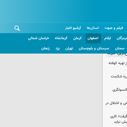
فیلم و صوت
استان‌ها
آرشیو اخبار
رمزگان
ایلام
اصفهان
کرمان
کرمانشاه
خراسان شمالی
سمنان
سیستان و بلوچستان
تهران
یزد
زنجان
غ‌ترین خبرها
 تهیه کوفته
لرزه شکست
 کنسولگری
ی و اختلال در
 گرفت/ کاری
ش نیاید