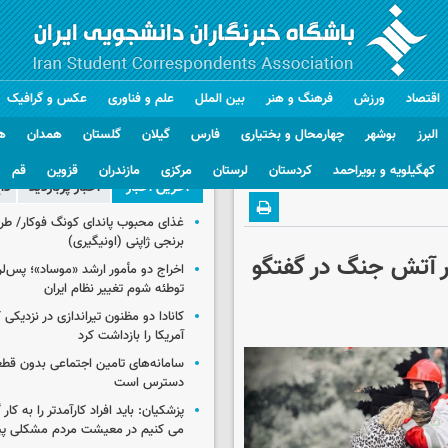
اقتصاد
ورزش
فرهنگ و هنر
بین الملل
علم و فناوری
عکس و گرافیک
البرز
بوشهر
چهارمحال و بختیاری
فارس
گیلان
گلستان
همدان
ه
کهگیلویه و بویراحمد
کردستان
لرستان
مرکزی
مازندران
قزوین
قم
آخرین اخبار
اخبار پربازدید
دا
غذای محبوب پاندای کونگ فوکار/ طرز
برنجی ژاپنی (اونیگیری)
در آتش جنگ در گفتگو
اخراج دو مأمور ارشد «موساد»؛ پس‌
توطئه شوم تغییر نظام ایران
کانادا دو مظنون تیراندازی در نزدیکی
آمریکا را بازداشت کرد
سامانه‌های تامین اجتماعی بدون قطع
دسترس است
پزشکیان: باید افراد کارآمدتر را به کار
می کنیم در معیشت مردم مشکلی پی