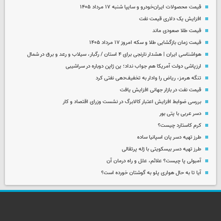
قیمت محصولات ایران‌خودرو و سایپا شنبه ۱۷ مرداد ۱۴۰۵
افزایش یک دلاری قیمت نفت
قیمت طلا صعودی ماند
قیمت زمان بازگشایی طلا و سکه امروز ۱۷ مرداد ۱۴۰۵
هواشناسی ایران | هشدار نارنجی برای ۴ استان / رگبار، سیلاب و رعد و برق در شمال
ارزپاشی دولت آمریکا هم جواب نداد؛ ین ژاپن دوباره در سراشیبی
تنگه هرمز، ریاض را وادار به تخفیف‌دهی نفتی کرد
قیمت نفت در بازار جهانی افزایش یافت
بررسی ضوابط افزایش اعتبار کالابرگ در نشست وزرای اقتصاد و کار
دسر عربی با پتی بور
کرم کاستارد چیست؟
طرز تهیه دسر پان اسپانیا ساده
طرز تهیه دسر بیسکویتی با ژله پرتقالی
آمبولی پا چیست؟ علائم، علل و راه درمان آن
آیا تا به حال هواری پلو به گوشتان خورده است؟