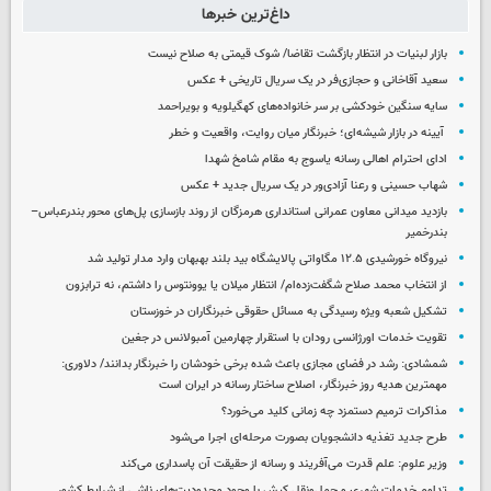
داغ‌ترین خبرها
بازار لبنیات در انتظار بازگشت تقاضا/ شوک قیمتی به صلاح نیست
سعید آقاخانی و حجازی‌فر در یک سریال تاریخی + عکس
سایه سنگین خودکشی بر سر خانواده‌های کهگیلویه و بویراحمد
آیینه در بازار شیشه‌ای؛ خبرنگار میان روایت، واقعیت و خطر
ادای احترام اهالی رسانه یاسوج به مقام شامخ شهدا
شهاب حسینی و رعنا آزادی‌ور در یک سریال جدید + عکس
بازدید میدانی معاون عمرانی استانداری هرمزگان از روند بازسازی پل‌های محور بندرعباس–
بندرخمیر
نیروگاه خورشیدی ۱۲.۵ مگاواتی پالایشگاه بید بلند بهبهان وارد مدار تولید شد
از انتخاب محمد صلاح شگفت‌زده‌ام/ انتظار میلان یا یوونتوس را داشتم، نه ترابزون
تشکیل شعبه ویژه رسیدگی به مسائل حقوقی خبرنگاران در خوزستان
تقویت خدمات اورژانسی رودان با استقرار چهارمین آمبولانس در جغین
شمشادی: رشد در فضای مجازی باعث شده برخی خودشان را خبرنگار بدانند/ دلاوری:
مهمترین هدیه‌ روز خبرنگار، اصلاح ساختار رسانه در ایران است
مذاکرات ترمیم دستمزد چه زمانی کلید می‌خورد؟
طرح جدید تغذیه دانشجویان بصورت مرحله‌ای اجرا می‌شود
وزیر علوم: علم قدرت می‌آفریند و رسانه از حقیقت آن پاسداری می‌کند
تداوم خدمات شهری و حمل‌ونقل کیش با وجود محدودیت‌های ناشی از شرایط کشور