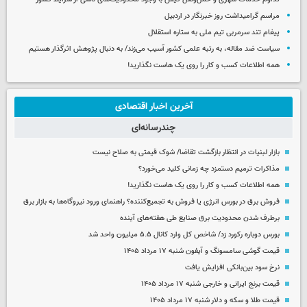
مراسم گرامیداشت روز خبرنگار در اردبیل
پیغام تند سرمربی تیم ملی به ستاره استقلال
سیاست ضد مقاله، به رتبه علمی کشور آسیب می‌زند/ به دنبال پژوهش اثرگذار هستیم
همه اطلاعات کسب‌ و کار را روی یک هاست نگذارید!
آخرین اخبار اقتصادی
چندرسانه‌ای
بازار لبنیات در انتظار بازگشت تقاضا/ شوک قیمتی به صلاح نیست
مذاکرات ترمیم دستمزد چه زمانی کلید می‌خورد؟
همه اطلاعات کسب‌ و کار را روی یک هاست نگذارید!
فروش برق در بورس انرژی یا فروش به تجمیع‌کننده؟ راهنمای ورود نیروگاه‌ها به بازار برق
برطرف شدن محدودیت‌ برق صنایع طی هفته‌های آینده
بورس دوباره رکورد زد/ شاخص کل وارد کانال ۵.۵ میلیون واحد شد
قیمت گوشی سامسونگ و آیفون شنبه ۱۷ مرداد ۱۴۰۵
نرخ سود بین‌بانکی افزایش یافت
قیمت برنج ایرانی و خارجی شنبه ۱۷ مرداد ۱۴۰۵
قیمت طلا و سکه و دلار شنبه ۱۷ مرداد ۱۴۰۵