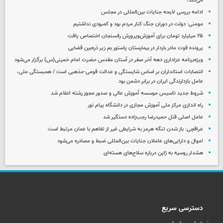
می‌کند؟
ادامه بررسی لایحه جنایات بین‌المللی در مجلس
مومنی: دولت در دوران جنگ کنار مردم بود و کمبودی نداشتیم
۲۵ میلیارد تومان برای آموزش‌وپرورش رفسنجان اختصاص یافت
پرونده فوت مادر باردار در بیمارستان پاستور بم زیر ذره‌بین قضایی
ویژه‌برنامه عزاداری دهه آخر صفر در آستان مقدس حضرت امام خمینی(س) برگزار می‌شود
انتصابات استانداران بر اساس شایستگی و عدالت قومی-مذهبی است / همبستگی ملی،
عامل بازدارندگی ایران در برابر دشمن بود
شروط جدید تاسیس موسسه آموزش عالی و صدور مجوز رشته اعلام شد
راه اندازی مرکز ملی آموزش مجازی در دانشگاه پیام نور
عامل اصلی قتل حمیدرضا رجب‌زاده دستگیر شد
عراقچی: باز شدن تنگه هرمز به شرایطی غیر از تفاهم با عمان مرتبط است
اموال و دارایی‌های عاملان جنایات بین‌المللی ضبط و مصادره می‌شود
هشدار روسیه به ژاپن درباره سلاح‌های هسته‌ای
دسترسی سریع