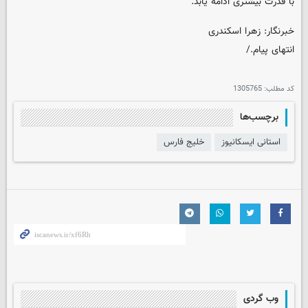
با قدرت بیشتری ادامه یابد.
خبرنگار: زهرا اسکندری
انتهای پیام./
کد مطلب:
1305765
برچسب‌ها
استانی ایسکانیوز
خلیج فارس
وب گردی